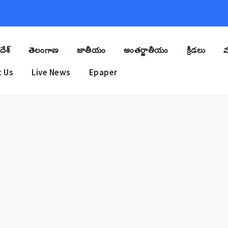
దేశ్
తెలంగాణ
జాతీయం
అంతర్జాతీయం
క్రీడలు
మ
 Us
Live News
Epaper