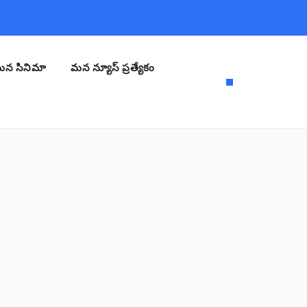
న సినిమా
మన న్యూస్ ప్రత్యేకం