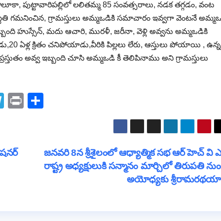
తాలూకా, పుట్టావారిపల్లిలో లలితమ్మ 85 సంవత్సరాలు, నడక తగ్గడం, వంట
ిస్థితి గమనించిన, గ్రామస్తులు అమ్మఒడికి సమాచారం ఇవ్వగా వెంటనే అమ్మఒ
్బంది హుస్సేన్, మదు ఆచారి, మురళీ, జరీనా, వెళ్లి అవ్వను అమ్మఒడికి
20 ఏళ్ల క్రితం చనిపోయాడు,వీరికి పిల్లలు లేరు, ఆస్తులు పోయాయి , ఉన్న
స్తుతం అవ్వ ఇబ్బంది చూసి అమ్మఒడి కీ తెలిపినాము అని గ్రామస్తులు
T
Pr
S
el
in
h
e
t
ar
gr
e
ిషనర్
జనవరి 8న శ్రీశైలంలో ఆధ్యాత్మిక సభ ఆర్ హెచ్ వి ఎ
a
రాష్ట్ర అధ్యక్షులుకి సన్మానం మార్చిలో తిరుపతి నుం
m
అయోధ్యకు శ్రీరామరథయాత