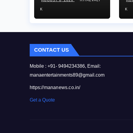
ఎమ్మెల్యే బొజ్జల వెంకట
దార
K
K
సుధీర్ రెడ్డి.
ని
గో
ప్ర
CONTACT US
Mobile : +91- 9494234386, Email:
manaentertainments89@gmail.com
https://mananews.co.in/
Get a Quote