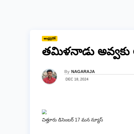
ఆంధ్రప్రదేశ్
తమిళనాడు అవ్వకు 
By
NAGARAJA
DEC 18, 2024
చిత్తూరు డిసెంబర్ 17 మన న్యూస్