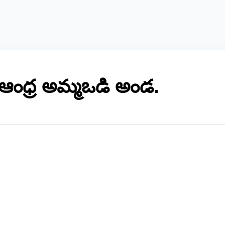
ఆంధ్ర అమ్మఒడి అండ.