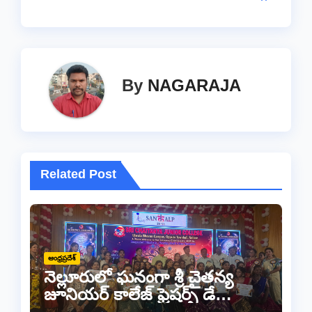
By
NAGARAJA
Related Post
ఆంధ్రప్రదేశ్
నెల్లూరులో ఘనంగా శ్రీ చైతన్య
జూనియర్ కాలేజ్ ఫ్రెషర్స్ డే
వేడుకలు