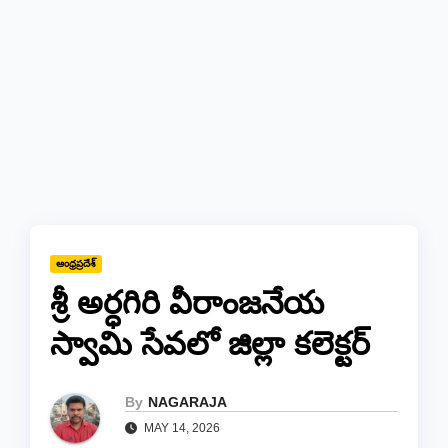
ఆంధ్రప్రదేశ్
శ్రీ అర్ధగిరి వీరాంజనేయ
స్వామి సేవలో జిల్లా కలెక్టర్
By
NAGARAJA
MAY 14, 2026