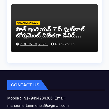
UNCATEGORIZED
సౌత్ ఇండియన్ 7’స్ ఫుట్‌బాల్
టోర్నమెంట్ విజేతగా డేవిడ్
అరకోణం టీమ్…
AUGUST 9, 2026
RIYAZVALI K
CONTACT US
Mobile : +91- 9494234386, Email:
manaentertainments89@gmail.com