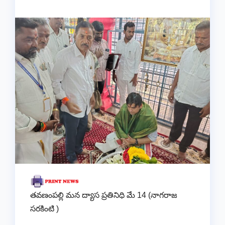
తవణంపల్లి మన ద్యాస ప్రతినిధి మే 14 (నాగరాజ
సరకింటి )