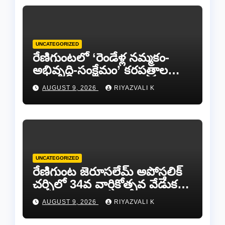
UNCATEGORIZED
రేణిగుంటలో ‘రెండేళ్ల నమ్మకం-
అభివృద్ధి-సంక్షేమం’ కరపత్రాల
పంపిణీ.
AUGUST 9, 2026
RIYAZVALI K
UNCATEGORIZED
రేణిగుంట జెరూసలేమ్ అపోస్తలిక్
చర్చిలో 34వ వార్షికోత్సవ వేడుకలు
ఘనంగా నిర్వహించబడ్డాయి.
AUGUST 9, 2026
RIYAZVALI K