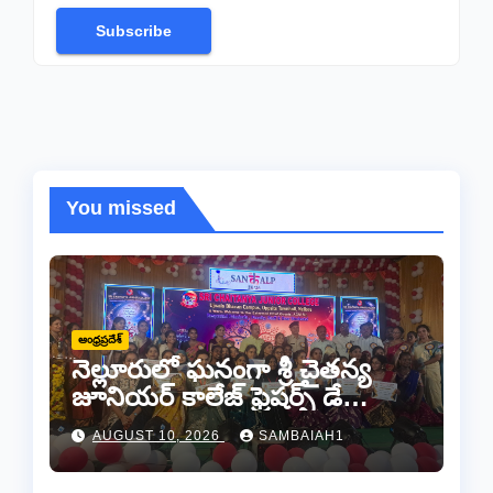
Subscribe
You missed
ఆంధ్రప్రదేశ్
నెల్లూరులో ఘనంగా శ్రీ చైతన్య
జూనియర్ కాలేజ్ ఫ్రెషర్స్ డే
వేడుకలు
AUGUST 10, 2026
SAMBAIAH1