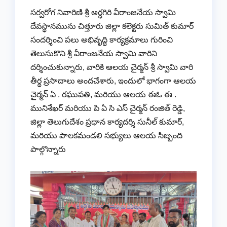
సర్వరోగ నివారిణి శ్రీ అర్ధగిరి వీరాంజనేయ స్వామి
దేవస్థానమును చిత్తూరు జిల్లా కలెక్టరు సుమిత్ కుమార్
సందర్శించి పలు అభివృద్ధి కార్యక్రమాలు గురించి
తెలుసుకొని శ్రీ వీరాంజనేయ స్వామి వారిని
దర్శించుకున్నారు, వారికి ఆలయ చైర్మన్ శ్రీ స్వామి వారి
తీర్థ ప్రసాదాలు అందచేశారు, ఇందులో భాగంగా ఆలయ
చైర్మన్ ఏ . రఘుపతి, మరియు ఆలయ ఈఓ ఈ .
మునిశేఖర్ మరియు పి ఏ సి ఎస్ చైర్మన్ రంజిత్ రెడ్డి,
జిల్లా తెలుగుదేశం ప్రధాన కార్యదర్శి సునీల్ కుమార్,
మరియు పాలకమండలి సభ్యులు ఆలయ సిబ్బంది
పాల్గొన్నారు