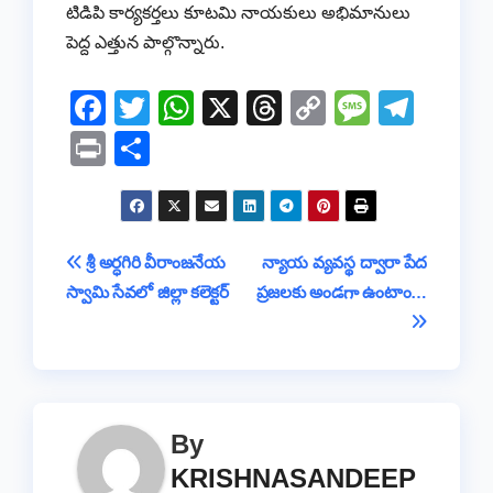
టిడిపి కార్యకర్తలు కూటమి నాయకులు అభిమానులు
పెద్ద ఎత్తున పాల్గొన్నారు.
F
T
W
X
T
C
M
T
a
wi
h
hr
o
e
el
Pr
S
c
tt
at
e
p
ss
e
in
h
e
er
s
a
y
a
gr
t
ar
b
A
d
Li
g
a
e
Post
శ్రీ అర్ధగిరి వీరాంజనేయ
న్యాయ వ్యవస్థ ద్వారా పేద
o
p
s
n
e
m
స్వామి సేవలో జిల్లా కలెక్టర్
ప్రజలకు అండగా ఉంటాం…
navigation
o
p
k
k
By
KRISHNASANDEEP