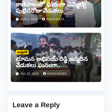
కాణిపాకంలో ఘనంగా ఎమ్మెల్యే
పుట్టినరోజు వేడుకలు
AUG 2, 2026
NAGARAJA
ఆంధ్రప్రదేశ్
భూమన అభినయ్ రెడ్డి జన్మదిన
వేడుకలు ఘనంగా..
JUL 31, 2026
MANANEWS
Leave a Reply