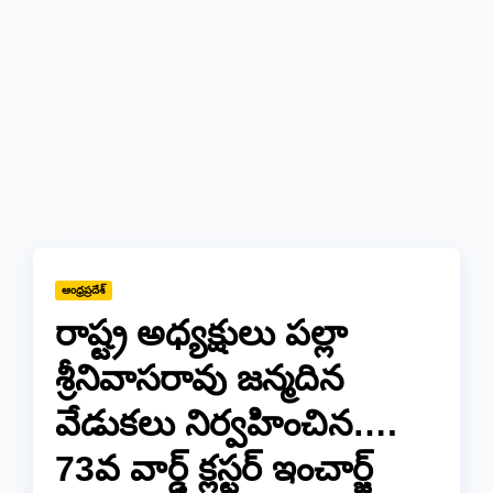
ఆంధ్రప్రదేశ్
రాష్ట్ర అధ్యక్షులు పల్లా
శ్రీనివాసరావు జన్మదిన
వేడుకలు నిర్వహించిన….
73వ వార్డ్ క్లస్టర్ ఇంచార్జ్