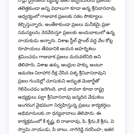
రోడ్లు డ్రైనేజీలు వ్యవస్థ ఇతర ఇబ్బందులను ప్రజలకు
తలెత్తకుండా అన్ని విధాలుగా కూడా అన్న శ్రీనివాసరావు
ఆధ్వర్యంలో గాజువాక ప్రజలకు సకల సౌకర్యాలు
కల్పిస్తున్నారు. అంతేకాకుండా ప్రజలు మనీకమై ప్రజా
సమస్యలను నెరవేరుస్తూ ప్రజలకు అందుబాటులో ఉన్న
నాయకుడు అన్నారు. విశాఖ స్టీల్ ప్లాంట్ వద్ద వేల కోట్ల
రూపాయలు తేవడానికి ఆయన అహర్నిశలు
శ్రమించడం గాజువాక ప్రజలు మరువలేనిది అని
తెలిపారు. విశాఖ ఉక్కు ఆంధ్రుల హక్కు అంటూ
ఆమరణ నిరాహార దీక్ష చేసిన పళ్ళ శ్రీనివాసరావుని
ప్రజల గుండెల్లో చూసుకుని అద్భుత మెజార్టీతో
గెలిపించడం జరిగింది. వాడ వాడలా కూడా రాష్ట్ర
అధ్యక్షులు పల్లా శ్రీనివాసరావు జన్మదిన వేడుకలు
అంగరంగ వైభవంగా నిర్వహిస్తున్న ప్రజలు కార్యకర్తలు
అభిమానులకు నా ధన్యవాదాలు తెలిపారు. ఈ
కార్యక్రమంలో కే కృష్ణ, బి రాజారావు, పి. శ్రీను,కే శ్రీను, వి
స్వామి నాయుడు, పి బాబు, నాగిరెడ్డి నరసింహ, ఇతర