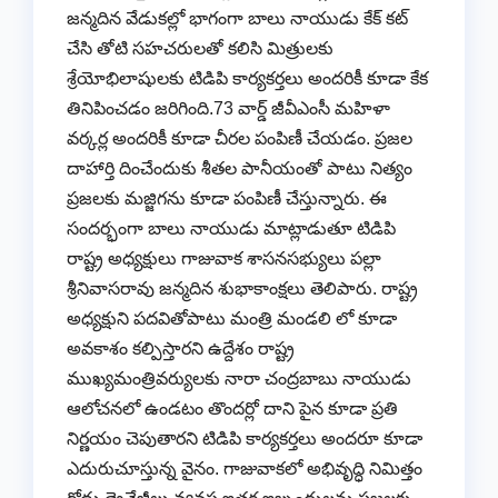
జన్మదిన వేడుకల్లో భాగంగా బాలు నాయుడు కేక్ కట్
చేసి తోటి సహచరులతో కలిసి మిత్రులకు
శ్రేయోభిలాషులకు టిడిపి కార్యకర్తలు అందరికీ కూడా కేక
తినిపించడం జరిగింది.73 వార్డ్ జీవీఎంసీ మహిళా
వర్కర్ల అందరికీ కూడా చీరల పంపిణీ చేయడం. ప్రజల
దాహార్తి దించేందుకు శీతల పానీయంతో పాటు నిత్యం
ప్రజలకు మజ్జిగను కూడా పంపిణీ చేస్తున్నారు. ఈ
సందర్భంగా బాలు నాయుడు మాట్లాడుతూ టిడిపి
రాష్ట్ర అధ్యక్షులు గాజువాక శాసనసభ్యులు పల్లా
శ్రీనివాసరావు జన్మదిన శుభాకాంక్షలు తెలిపారు. రాష్ట్ర
అధ్యక్షుని పదవితోపాటు మంత్రి మండలి లో కూడా
అవకాశం కల్పిస్తారని ఉద్దేశం రాష్ట్ర
ముఖ్యమంత్రివర్యులకు నారా చంద్రబాబు నాయుడు
ఆలోచనలో ఉండటం తొందర్లో దాని పైన కూడా ప్రతి
నిర్ణయం చెపుతారని టిడిపి కార్యకర్తలు అందరూ కూడా
ఎదురుచూస్తున్న వైనం. గాజువాకలో అభివృద్ధి నిమిత్తం