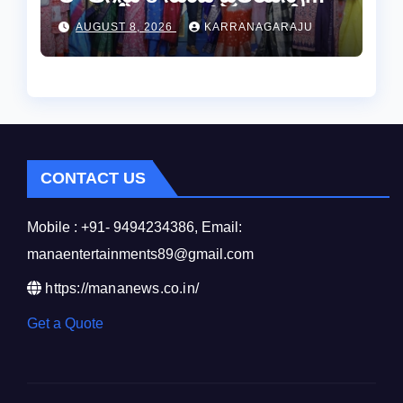
డైమండ్ జ్యాయలరీ షో..
AUGUST 8, 2026
KARRANAGARAJU
CONTACT US
Mobile : +91- 9494234386, Email:
manaentertainments89@gmail.com
https://mananews.co.in/
Get a Quote