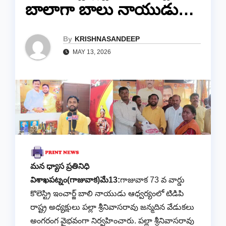
బాలాగా బాలు నాయుడు…
By
KRISHNASANDEEP
MAY 13, 2026
మన ధ్యాస ప్రతినిధి
విశాఖపట్నం(గాజువాక)మే13:
గాజువాక 73 వ వార్డు
కొలెస్ట్రి ఇంచార్జ్ బాలి నాయుడు ఆధ్వర్యంలో టిడిపి
రాష్ట్ర అధ్యక్షులు పల్లా శ్రీనివాసరావు జన్మదిన వేడుకలు
అంగరంగ వైభవంగా నిర్వహించారు. పల్లా శ్రీనివాసరావు