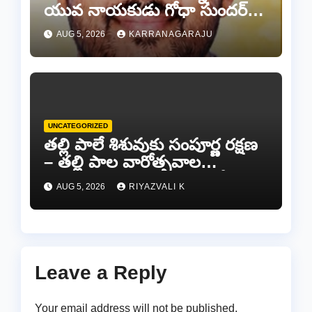
యువ నాయకుడు గోధా సుందర్
రెడ్డి.
AUG 5, 2026
KARRANAGARAJU
UNCATEGORIZED
తల్లి పాలే శిశువుకు సంపూర్ణ రక్షణ
– తల్లి పాల వారోత్సవాల
సందర్భంగా అవగాహన ర్యాలీ…
AUG 5, 2026
RIYAZVALI K
Leave a Reply
Your email address will not be published.