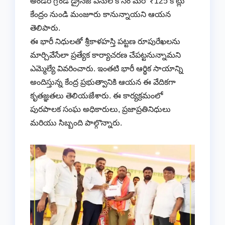
అండర్ గ్రౌండ్ డ్రైనేజీ పనుల కోసం మరో ₹125 కోట్లు
కేంద్రం నుండి మంజూరు కానున్నాయని ఆయన
తెలిపారు.
​ఈ భారీ నిధులతో శ్రీకాళహస్తి పట్టణ రూపురేఖలను
మార్చివేసేలా ప్రత్యేక కార్యాచరణ చేపట్టనున్నామని
ఎమ్మెల్యే వివరించారు. ఇంతటి భారీ ఆర్థిక సాయాన్ని
అందిస్తున్న కేంద్ర ప్రభుత్వానికి ఆయన ఈ వేదికగా
కృతజ్ఞతలు తెలియజేశారు. ఈ కార్యక్రమంలో
పురపాలక సంఘ అధికారులు, ప్రజాప్రతినిధులు
మరియు సిబ్బంది పాల్గొన్నారు.