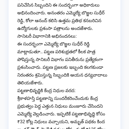
పనిచేసిన సిబ్బందిని ఈ సందర్భంగా అధికారులు
అభినందించారు. అనంతరం ఎమ్మెల్యే బొజ్జల సుధీర్
రెడ్డి, కోలా ఆనంద్ కలిసి ఉత్తమ ప్రతిభ కనబరిచిన
ఉద్యోగులకు ప్రశంసా పత్రాలను అందజేశారు.
​సానిటరీ విభాగానికి అభినందనలు:
ఈ సందర్భంగా ఎమ్మెల్యే బొజ్జల సుధీర్ రెడ్డి
మాట్లాడుతూ.. పట్టణ పరిశుభ్రతలో కీలక పాత్ర
పోషిస్తున్న సానిటరీ విభాగం పనితీరును ప్రత్యేకంగా
ప్రశంసించారు. పట్టణ ప్రజలకు ఇబ్బంది కలగకుండా
నిరంతరం శ్రమిస్తున్న సిబ్బందికి ఆయన ధన్యవాదాలు
తెలియజేశారు.
​పట్టణాభివృద్ధికి కేంద్ర నిధుల వరద:
శ్రీకాళహస్తి పట్టణాన్ని సుందరీకరించేందుకు కేంద్ర
ప్రభుత్వం పెద్ద ఎత్తున నిధులు మంజూరు చేసిందని
ఎమ్మెల్యే వెల్లడించారు. ఇప్పటికే పట్టణాభివృద్ధి కోసం
₹32 కోట్ల నిధులు వచ్చాయని, అమృత్ పథకం కింద