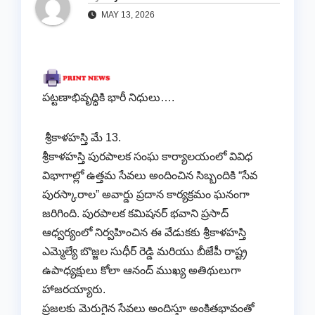
MAY 13, 2026
పట్టణాభివృద్ధికి భారీ నిధులు….
​ శ్రీకాళహస్తి మే 13.
శ్రీకాళహస్తి పురపాలక సంఘ కార్యాలయంలో వివిధ
విభాగాల్లో ఉత్తమ సేవలు అందించిన సిబ్బందికి “సేవ
పురస్కారాల” అవార్డు ప్రదాన కార్యక్రమం ఘనంగా
జరిగింది. పురపాలక కమిషనర్ భవాని ప్రసాద్
ఆధ్వర్యంలో నిర్వహించిన ఈ వేడుకకు శ్రీకాళహస్తి
ఎమ్మెల్యే బొజ్జల సుధీర్ రెడ్డి మరియు బీజేపీ రాష్ట్ర
ఉపాధ్యక్షులు కోలా ఆనంద్ ముఖ్య అతిథులుగా
హాజరయ్యారు.
​ప్రజలకు మెరుగైన సేవలు అందిస్తూ అంకితభావంతో