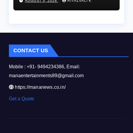
AUGUST 5, 2026
RIYAZVALI K
CONTACT US
Mobile : +91- 9494234386, Email:
manaentertainments89@gmail.com
https://mananews.co.in/
Get a Quote