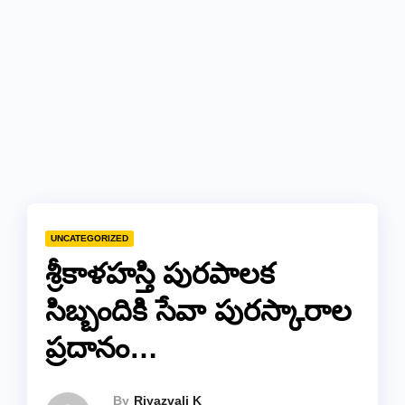
UNCATEGORIZED
​శ్రీకాళహస్తి పురపాలక
సిబ్బందికి సేవా పురస్కారాల
ప్రదానం…
By
Riyazvali K