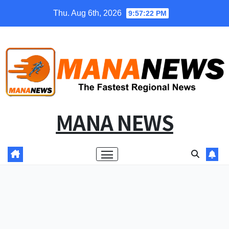
Skip
Thu. Aug 6th, 2026
9:57:22 PM
to
content
MANA NEWS