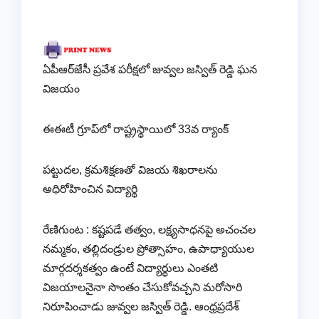
ఏపీఆర్‌జేసీ ప్రవేశ పరీక్షలో జువ్వల జస్విత్ రెడ్డి ఘన
విజయం
ఈఈటీ గ్రూప్‌లో రాష్ట్రస్థాయిలో 33వ ర్యాంక్
పట్టుదల, క్రమశిక్షణతో విజయ శిఖరాలను
అధిరోహించిన విద్యార్థి
రేణిగుంట : కష్టపడే తత్వం, లక్ష్యసాధనపై అచంచల
నమ్మకం, తల్లిదండ్రుల ప్రోత్సాహం, ఉపాధ్యాయుల
మార్గదర్శకత్వం ఉంటే విద్యార్థులు ఎంతటి
విజయాలనైనా సొంతం చేసుకోవచ్చని మరోసారి
నిరూపించాడు జువ్వల జస్విత్ రెడ్డి. ఆంధ్రప్రదేశ్