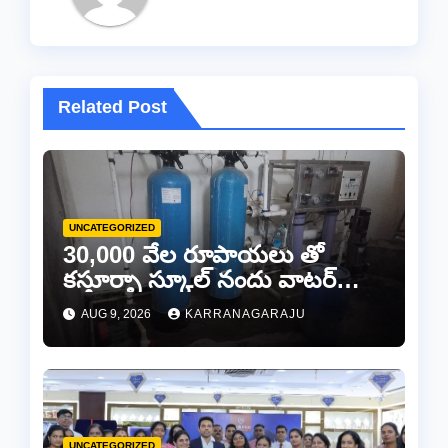
Related Post
UNCATEGORIZED
30,000 వేల రూపాయలు తో
కస్తూర్బా స్కూల్ నందు వాటర్
ప్లాంట్ మరమ్మతులకి “చెక్”..
AUG 9, 2026
KARRANAGARAJU
UNCATEGORIZED