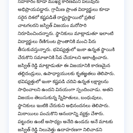
సహకారం కూడా ముఖ్య కారణమని పలువురు
అభిప్రాయపడ్డారు. గ్రామీణ ప్రాంత విద్యార్థులు కూడా
సరైన దిశలో కష్టపడితే రాష్ట్రస్థాయిలో ప్రతిభ
చాటగలరని జస్విత్ విజయం మరోసారి
నిరూపించిందన్నారు. స్థానికులు మాట్లాడుతూ ఇలాంటి
విద్యార్థులు రేణిగుంట ప్రాంతానికి మంచి పేరు
తీసుకువస్తున్నారు. భవిష్యత్తులో ఇంకా ఉన్నత స్థాయికి
చేరుకొని సమాజానికి సేవ చేయాలని ఆకాంక్షించారు.
జస్విత్ రెడ్డి మాట్లాడుతూ ఈ విజయానికి కారణమైన
తల్లిదండ్రులు, ఉపాధ్యాయులకు కృతజ్ఞతలు తెలిపారు.
భవిష్యత్తులో ఇంకా కష్టపడి చదివి ఉన్నత లక్ష్యాలను
సాధించాలని ఉందని వినయంగా స్పందించాడు. అతని
విజయం తెలుసుకున్న స్నేహితులు, బంధువులు,
స్థానికులు ఇంటికి చేరుకుని అభినందనలు తెలిపారు.
మిఠాయిలు పంచుకొని ఆనందాన్ని వ్యక్తం చేశారు.
పట్టుదల ఉంటే అసాధ్యం అనేది ఉండదు అనే మాటకు
జస్విత్ రెడ్డి నిలువెత్తు ఉదాహరణగా నిలిచాడని