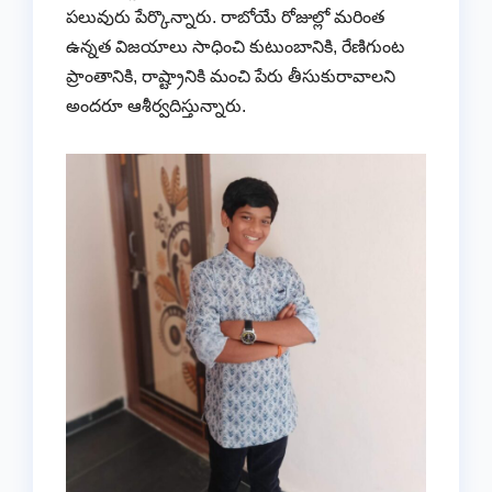
పలువురు పేర్కొన్నారు. రాబోయే రోజుల్లో మరింత
ఉన్నత విజయాలు సాధించి కుటుంబానికి, రేణిగుంట
ప్రాంతానికి, రాష్ట్రానికి మంచి పేరు తీసుకురావాలని
అందరూ ఆశీర్వదిస్తున్నారు.