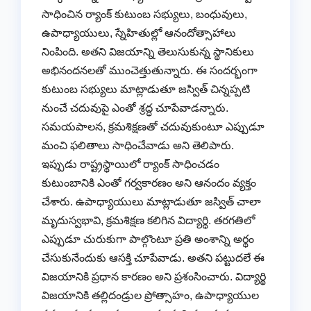
సాధించిన ర్యాంక్ కుటుంబ సభ్యులు, బంధువులు,
ఉపాధ్యాయులు, స్నేహితుల్లో ఆనందోత్సాహాలు
నింపింది. అతని విజయాన్ని తెలుసుకున్న స్థానికులు
అభినందనలతో ముంచెత్తుతున్నారు. ఈ సందర్భంగా
కుటుంబ సభ్యులు మాట్లాడుతూ జస్విత్ చిన్నప్పటి
నుంచే చదువుపై ఎంతో శ్రద్ధ చూపేవాడన్నారు.
సమయపాలన, క్రమశిక్షణతో చదువుకుంటూ ఎప్పుడూ
మంచి ఫలితాలు సాధించేవాడు అని తెలిపారు.
ఇప్పుడు రాష్ట్రస్థాయిలో ర్యాంక్ సాధించడం
కుటుంబానికి ఎంతో గర్వకారణం అని ఆనందం వ్యక్తం
చేశారు. ఉపాధ్యాయులు మాట్లాడుతూ జస్విత్ చాలా
మృదుస్వభావి, క్రమశిక్షణ కలిగిన విద్యార్థి. తరగతిలో
ఎప్పుడూ చురుకుగా పాల్గొంటూ ప్రతి అంశాన్ని అర్థం
చేసుకునేందుకు ఆసక్తి చూపేవాడు. అతని పట్టుదలే ఈ
విజయానికి ప్రధాన కారణం అని ప్రశంసించారు. విద్యార్థి
విజయానికి తల్లిదండ్రుల ప్రోత్సాహం, ఉపాధ్యాయుల