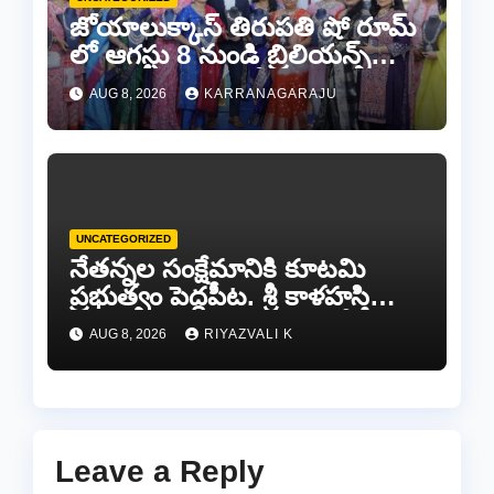
జోయాలుక్కాస్ తిరుపతి షో రూమ్
లో ఆగస్టు 8 నుండి బ్రిలియన్స్
డైమండ్ జ్యాయలరీ షో..
AUG 8, 2026
KARRANAGARAJU
UNCATEGORIZED
నేతన్నల సంక్షేమానికి కూటమి
ప్రభుత్వం పెద్దపీట. శ్రీ కాళహస్తి
ఎమ్మెల్యే బొజ్జల వెంకట సుధీర్ రెడ్డి.
AUG 8, 2026
RIYAZVALI K
Leave a Reply