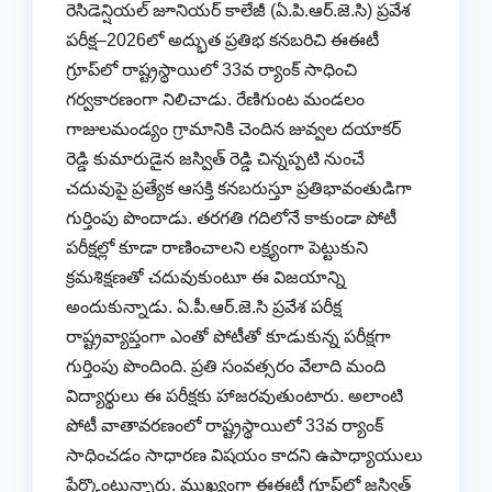
రెసిడెన్షియల్ జూనియర్ కాలేజీ (ఏ.పి.ఆర్.జె.సి) ప్రవేశ
పరీక్ష–2026లో అద్భుత ప్రతిభ కనబరిచి ఈఈటీ
గ్రూప్‌లో రాష్ట్రస్థాయిలో 33వ ర్యాంక్ సాధించి
గర్వకారణంగా నిలిచాడు. రేణిగుంట మండలం
గాజులమండ్యం గ్రామానికి చెందిన జువ్వల దయాకర్
రెడ్డి కుమారుడైన జస్విత్ రెడ్డి చిన్నప్పటి నుంచే
చదువుపై ప్రత్యేక ఆసక్తి కనబరుస్తూ ప్రతిభావంతుడిగా
గుర్తింపు పొందాడు. తరగతి గదిలోనే కాకుండా పోటీ
పరీక్షల్లో కూడా రాణించాలని లక్ష్యంగా పెట్టుకుని
క్రమశిక్షణతో చదువుకుంటూ ఈ విజయాన్ని
అందుకున్నాడు. ఏ.పీ.ఆర్.జె.సి ప్రవేశ పరీక్ష
రాష్ట్రవ్యాప్తంగా ఎంతో పోటీతో కూడుకున్న పరీక్షగా
గుర్తింపు పొందింది. ప్రతి సంవత్సరం వేలాది మంది
విద్యార్థులు ఈ పరీక్షకు హాజరవుతుంటారు. అలాంటి
పోటీ వాతావరణంలో రాష్ట్రస్థాయిలో 33వ ర్యాంక్
సాధించడం సాధారణ విషయం కాదని ఉపాధ్యాయులు
పేర్కొంటున్నారు. ముఖ్యంగా ఈఈటీ గ్రూప్‌లో జస్విత్