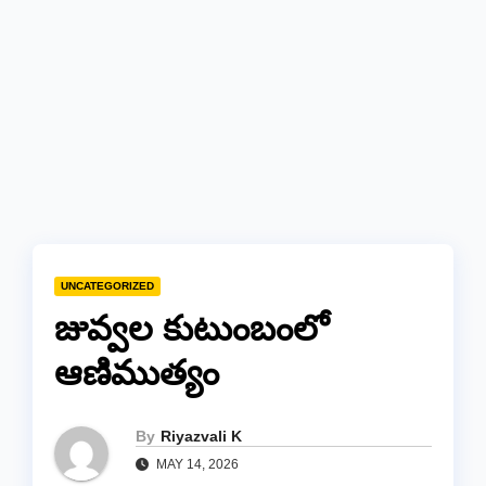
UNCATEGORIZED
జువ్వల కుటుంబంలో
ఆణిముత్యం
By
Riyazvali K
MAY 14, 2026