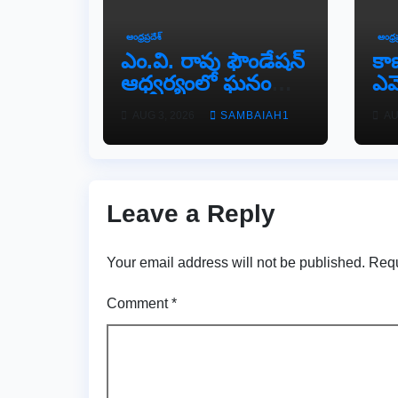
ఆంధ్రప్రదేశ్
ఆంధ్రప
ఎం.వి. రావు ఫౌండేషన్
కా
ఆధ్వర్యంలో ఘనంగా
ఎమ్
జాతీయ స్వాతంత్ర
వే
AUG 3, 2026
SAMBAIAH1
AU
సమరయోధుల
పురస్కారాలు
ప్రధానోత్సవం వేడుకలు
Leave a Reply
Your email address will not be published.
Requ
Comment
*