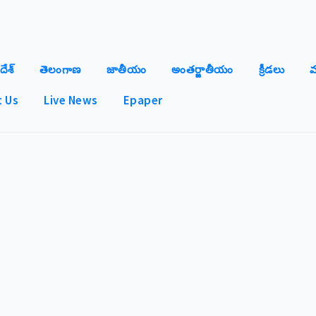
దేశ్
తెలంగాణ
జాతీయం
అంతర్జాతీయం
క్రీడలు
మ
 Us
Live News
Epaper