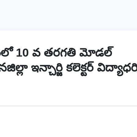
యంలో 10 వ తరగతి మోడల్
ిల్లా ఇన్చార్జి కలెక్టర్ విద్యాధర