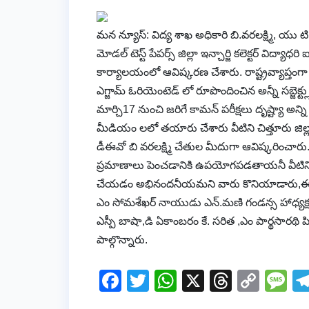
మన న్యూస్: విద్య శాఖ అధికారి బి.వరలక్ష్మి, యు 
మోడల్ టెస్ట్ పేపర్స్ జిల్లా ఇన్చార్జి కలెక్టర్ విద్యా
కార్యాలయంలో ఆవిష్కరణ చేశారు. రాష్ట్రవ్యాప్తంగ
ఎగ్జామ్ ఓరియెంటెడ్ లో రూపొందించిన అన్నీ సబ్జె
మార్చి17 నుంచి జరిగే కామన్ పరీక్షలు దృష్ట్యా అన్న
మీడియం లలో తయారు చేశారు వీటిని చిత్తూరు జిల్లా య
డీఈవో బి వరలక్ష్మి చేతుల మీదుగా ఆవిష్కరించారు.
ప్రమాణాలు పెంచడానికి ఉపయోగపడతాయనీ వీటిని జిల
చేయడం అభినందనీయమని వారు కొనియాడారు,ఈ కార్యక్ర
ఎం సోమశేఖర్ నాయుడు ఎన్.మణి గండన్స హాధ్యక్ష
ఎస్పీ బాషా,డి ఏకాంబరం కే. సరిత ,ఎం పార్థసారథి పి
పాల్గొన్నారు.
F
T
W
X
T
C
M
a
wi
h
hr
o
e