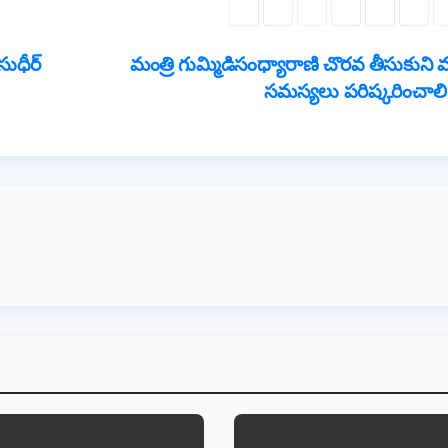
e
t
ar
gr
e
సుధీర్
మంత్రి గుమ్మిడిసంధ్యారాణి చొరవ తీసుకుని 
a
సమస్యలు పరిష్కరించాల
m