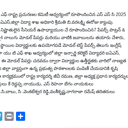
టి ఎఫ్ రాష్ట్ర ప్రచురణల కమిటీ ఆధ్వర్యంలో రూపొందించిన ఎస్ ఎస్ సి 2025
ధరి ఐఏఎస్,జిల్లా విద్యా శాఖ అధికారి శ్రీమతి బి.వరలక్ష్మి ఈరోజు క్యాంపు
ా నిష్ణాతులైన సీనియర్ ఉపాధ్యాయుల చే రూపొందించిన7 పేపర్స్ పాట్రన్ &
క్ట్లు4 నాలుగు మోడల్ పేపర్లు మరియు వాటికి జవాబులను తయారు చేశారు,
ి స్థాయిల విద్యార్థులకు ఉపయోగపడే మోడల్ టెస్ట్ పేపర్స్.తెలుగు ఇంగ్లీష్
ు టి ఎఫ్ శాఖ ఆధ్వర్యంలో జిల్లా ఇన్చార్జి కలెక్టర్ విద్యాధరి ఐఏఎస్,
 ఈ మోడల్ పేపర్లు చదవడం ద్వారా విద్యార్థుల ఉత్తీర్ణతకు వారిలో నాణ్యత
్లా వ్యాప్తంగా ఉన్న ప్రభుత్వ పాఠశాలలకు పంపిణీ చేయడానికి కృషి
మంలో రాష్ట్ర కార్యదర్శి జీవీ రమణ, జిల్లా అధ్యక్ష ప్రధాన కార్యదర్శు
ులు కే రెడ్డప్ప నాయుడు, ఎస్ రెహనా బేగం నాయకులు
.సి.బాబు, సి .వెంకటేశ్వర రెడ్డి,వంశీకృష్ణ,నాగరాజా రమేష్ తదితరులు
T
Pr
S
el
in
h