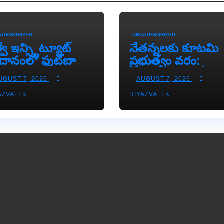
ATEGORIZED
UNCATEGORIZED
్వే ఇన్స్టిట్యూట్
​నేతన్నలకు కూటమి
దానంలో ఫుట్‌బాల్
ప్రభుత్వం వరం:
రం..నేడు మరిన్ని
‘నేతన్నల సేవలో’
UGUST 7, 2026
AUGUST 7, 2026
లు సిద్ధం!.
పథకం ద్వారా ఏటా
AZVALI K
RIYAZVALI K
₹25,000 ఆర్థిక
సాయం!