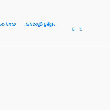
న సినిమా
మన న్యూస్ ప్రత్యేకం