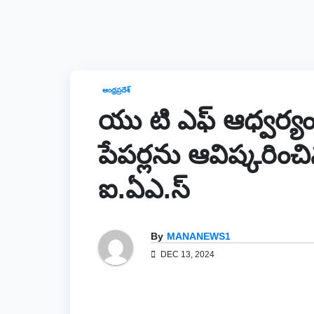
ఆంధ్రప్రదేశ్
యు టి ఎఫ్ ఆధ్వర్
పేపర్లను ఆవిష్కరించినజ
ఐ.ఏఎ.స్
By
MANANEWS1
DEC 13, 2024