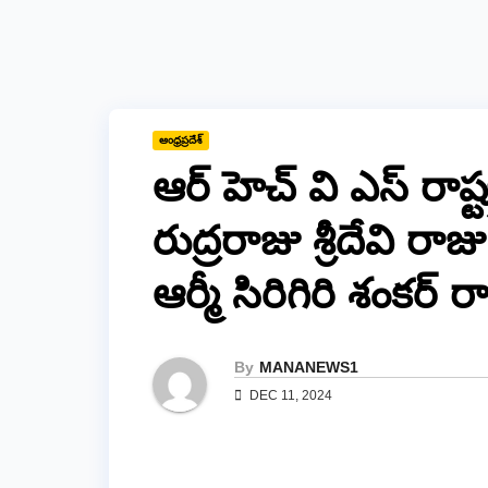
ఆంధ్రప్రదేశ్
ఆర్ హెచ్ వి ఎస్ రాష
రుద్రరాజు శ్రీదేవి రాజు
ఆర్మీ సిరిగిరి శంకర్ ర
By
MANANEWS1
DEC 11, 2024