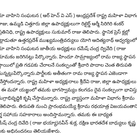
ూ వాహిని సంఘటన ( ఆర్ హెచ్ వి ఎస్ ) ఆంధ్రప్రదేశ్ రాష్ట్ర మహిళా విభాగ
జు, ఉమ్మడి చిత్తూరు జిల్లా ఉపాధ్యక్షులుగా రిటైర్డ్ ఆర్మీ సిరిగిరి శంకర్
ిధి, రాష్ట్ర ఉపాధ్యక్షులు సుకుమార్ రాజు తెలిపారు. స్థానిక ప్రెస్ క్లబ్లో
డుతూ ఉత్తరప్రదేశ్ ముఖ్యమంత్రివర్యులు యోగి ఆదిత్యనాథ్ ఆధ్వర్యంలో
ందూ వాహిని సంఘటన జాతీయ అధ్యక్షులు రమేష్ చంద్ర ద్వివేది ( రాజు
 నియామకం జరిగినట్లు పేర్కొన్నారు. హిందూ సామ్రాజ్యంలో రామ రాజ్య స్థాపన
్రస్థాయిలో ప్రతి గడపకు చేరాలనే సంకల్పంతో శ్రీవారి పాదాల చెంత తిరుపతి
్నట్లుపేర్కొన్నారు.పార్టీలకు అతీతంగా రామ రాజ్య స్థాపన ఎజెండాగా
ందన్నారు. రాష్ట్ర మహిళా అధ్యక్షురాలు శ్రీదేవి రాజు, జిల్లా ఉపాధ్యక్షులు
ేపట్టే ఈ మహా యజ్ఞంలో తమకు భాగస్వామ్యం కలగడం దైవ సంకల్పంగా భావిస్
భివృద్ధికి కృషి చేస్తామన్నారు. రాష్ట్ర వ్యాప్తంగా మహిళా విభాగం శ్రీరామ
ి తెలిపారు. తిరుపతి నుంచి ప్రారంభమయ్యే శ్రీరామ రథయాత్ర విజయవంతాని
ంపూర్ణ సహాయ సహకారాలు అందిస్తామన్నారు. తమకు ఈ బాధ్యత
్ చంద్ర దివేది ( రాజు భయ్యా)నవీన్ శుక్ల, దక్షిణ భారతదేశ బాధ్యులు కృష్ణ
ాజు లకు అభినందనలు తెలియజేశారు.