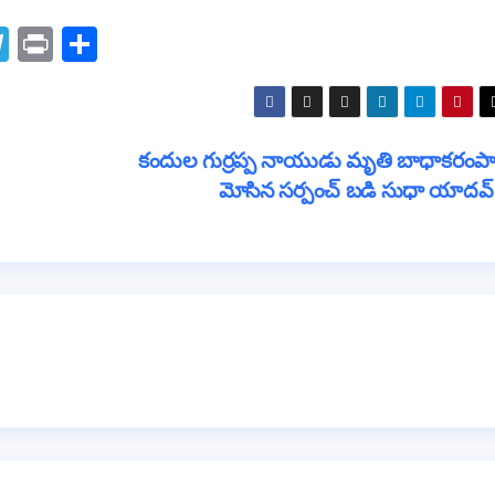
T
Pr
S
el
in
h
e
t
ar
gr
e
కందుల గుర్రప్ప నాయుడు మృతి బాధాకరంపా
a
మోసిన సర్పంచ్ బడి సుధా యాదవ
m