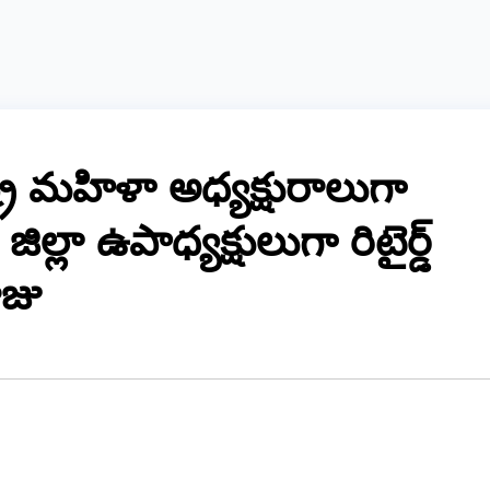
్ట్ర మహిళా అధ్యక్షురాలుగా
 జిల్లా ఉపాధ్యక్షులుగా రిటైర్డ్
ాజు