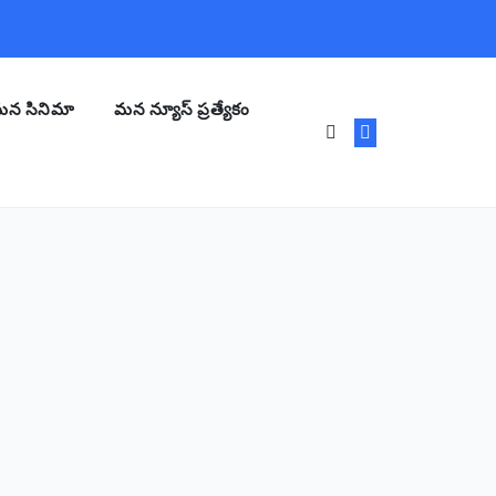
న సినిమా
మన న్యూస్ ప్రత్యేకం