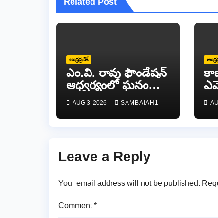
Related Post
ఆంధ్రప్రదేశ్
ఆంధ్రప
ఎం.వి. రావు ఫౌండేషన్
కా
ఆధ్వర్యంలో ఘనంగా
ఎమ్
జాతీయ స్వాతంత్ర
వే
AUG 3, 2026
SAMBAIAH1
AU
సమరయోధుల
పురస్కారాలు
ప్రధానోత్సవం వేడుకలు
Leave a Reply
Your email address will not be published.
Requ
Comment
*