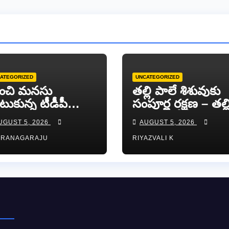
ATEGORIZED
UNCATEGORIZED
ంచి మనసు
తల్లి పాలే శిశువుకు
టుకున్న టీడీపీ
సంపూర్ణ రక్షణ – తల్ల
ువ నాయకుడు
పాల వారోత్సవాల
UGUST 5, 2026
AUGUST 5, 2026
ా సుందర్ రెడ్డి.
సందర్భంగా అవగా
RRANAGARAJU
RIYAZVALI K
ర్యాలీ…