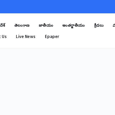
దేశ్
తెలంగాణ
జాతీయం
అంతర్జాతీయం
క్రీడలు
మ
 Us
Live News
Epaper