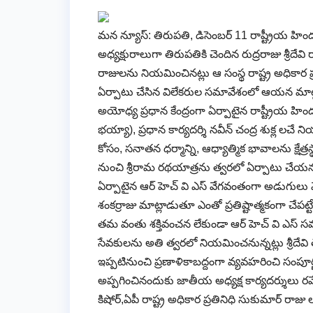
మన న్యూస్: తిరుపతి, డిసెంబర్ 11 రాష్ట్రీయ హింద
అధ్యక్షురాలుగా తిరుపతికి చెందిన రుద్రరాజు శ్రీదేవి రా
రాజులను నియమించినట్లు ఆ సంస్థ రాష్ట్ర అధికార ప్రతిన
ఏర్పాటు చేసిన విలేకరుల సమావేశంలో ఆయన మాట్లా
అయోధ్య ప్రధాన కేంద్రంగా ఏర్పాటైన రాష్ట్రీయ హి
భయ్యా), ప్రధాన కార్యదర్శి నవీన్ చంద్ర శుక్ల లచే
కోసం, సనాతన ధర్మాన్ని, ఆధ్యాత్మిక భావాలను క్షేత
నుంచి శ్రీరామ రథయాత్రను త్వరలో ఏర్పాటు చేయనున
ఏర్పాటైన ఆర్ హెచ్ వి ఎస్ వేగవంతంగా అడుగులు వేస్తో
శంకర్రాజు మాట్లాడుతూ ఎంతో ప్రతిష్టాత్మకంగా చ
తమ వంతు శక్తివంచన లేకుండా ఆర్ హెచ్ వి ఎస్ సమగ్రా
సేవకులను అతి త్వరలో నియమించనున్నట్లు శ్రీదేవ
ఇప్పటినుంచి ప్రణాళికాబద్దంగా వ్యవహరించి స
అప్పగించినందుకు జాతీయ అధ్యక్ష కార్యదర్శులు రమేష
కిషోర్,ఏపీ రాష్ట్ర అధికార ప్రతినిధి సుకుమార్ ర