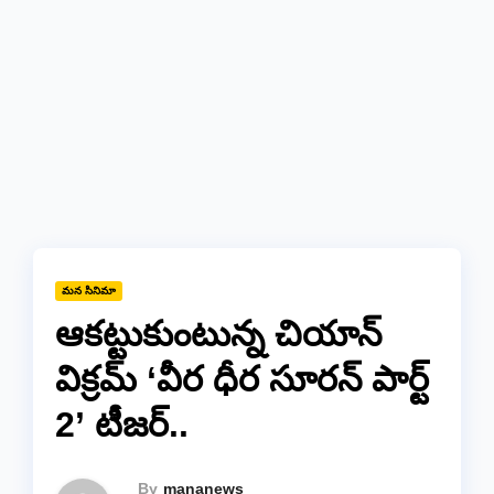
మన సినిమా
ఆక‌ట్టుకుంటున్న చియాన్
విక్ర‌మ్ ‘వీర ధీర సూర‌న్ పార్ట్
2’ టీజ‌ర్‌..
By
mananews