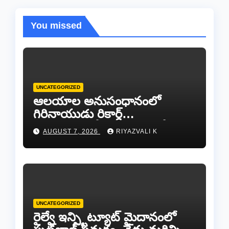
You missed
UNCATEGORIZED
ఆలయాల అనుసంధానంలో
గిరినాయుడు రికార్డ్
దారినేర్పరి..రోడ్డు నిర్మాణంతో పాటు
AUGUST 7, 2026
RIYAZVALI K
గోవుల సంరక్షణకు ప్రాణప్రతిష్ఠ!..
UNCATEGORIZED
రైల్వే ఇన్స్టిట్యూట్ మైదానంలో