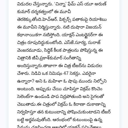
విడుద‌ల చేస్తున్నారు. ‘చిన్నా’ ఫేమ్‌ ఎస్ యూ అరుణ్
కుమార్ దర్శకత్వంలో ఈ మూవీ
తెర‌కెక్కుతోంది.హెచ్ఆర్‌. పిక్చ‌ర్స్ ప‌తాకంపై రియాశిబు
ఈ మూవీని నిర్మిస్తున్నారు. నటి దుషారా విజయన్
క‌థానాయిక‌గా న‌టిస్తోంది. యాక్ష‌న్ ఎంట‌ర్టైన‌ర్‌గా ఈ
చిత్రం రూపుదిద్దుకుంటోంది. ఎస్‌జే.సూర్య, సురాజ్‌
వెంజరమూడు, సిద్ధిక్ కీల‌క పాత్ర‌ల‌ను పోషిస్తున్న ఈ
చిత్రానికి జీవీ.ప్రకాశ్‌కుమార్ సంగీతాన్ని
అందిస్తున్నారు.తాజాగా ఈ చిత్ర టీజ‌ర్‌ను విడుద‌ల
చేశారు. నిడివి ఒక నిమిషం 47 సెక‌న్లు. ఎవ‌రైనా
ఉన్నారా? అని ఓ మ‌హిళా ఓ షాపు ముందు నిల్చోని
అంటుంది. అప్పుడు చేయి చూపిస్తూ విక్ర‌మ్ కొంచెం
సెలెంట్‌గా ఉండండి పాప నిద్ర‌పోతుంది అని సైగ‌ల‌తో
చెబుతాడు.ఈ చిత్రంలో విక్ర‌మ్ ఓ కిరాణా దుకాణాన్ని
నిర్వ‌హిస్తూ త‌న కుటుంబాన్ని పోషించుకుంటాడ‌ని టీజ‌ర్
బ‌ట్టి అర్థ‌మ‌వుతోంది. ఆరంభంలో కుటుంబంపై ఉన్న
ప్రేమ‌ను చూపించ‌గా ఆఖ‌రిలో యాక్ష‌న్ స‌న్నివేశాలు