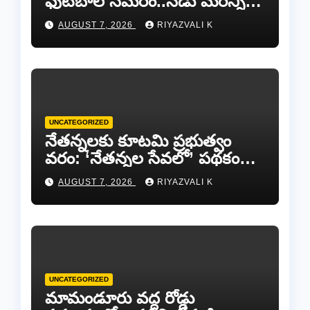
ఫుట్‌బాల్ సమరం..నేడు మరిన్ని
జట్లు సిద్ధం!.
AUGUST 7, 2026
RIYAZVALI K
UNCATEGORIZED
​నేతన్నలకు కూటమి ప్రభుత్వం
వరం: ‘నేతన్నల సేవలో’ పథకం
ద్వారా ఏటా ₹25,000 ఆర్థిక
AUGUST 7, 2026
RIYAZVALI K
సాయం!
UNCATEGORIZED
​మామండూరు వద్ద రోడ్డు