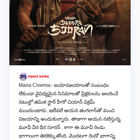
Mana Cinema:- జ‌యాప‌జ‌యాల‌తో సంబంధం
లేకుండా వైవిధ్యమైన సినిమాల‌తో ప్రేక్ష‌కులను అల‌రించే
న‌టుల్లో త‌మిళ స్టార్ హీరో చియాన్ విక్ర‌మ్
ముందుంటారు. ఇటీవ‌లే ఆయ‌న తంగ‌లాన్‌తో మంచి
విజ‌యాన్ని అందుకున్నారు. తాజాగా ఆయ‌న న‌టిస్తున్న
మూవీ వీర ధీర సూర‌న్ . కాగా ఈ మూవీ రెండు
భాగాలుగా తెర‌కెక్కుతోంది. మొద‌టగా రెండో భాగాన్ని