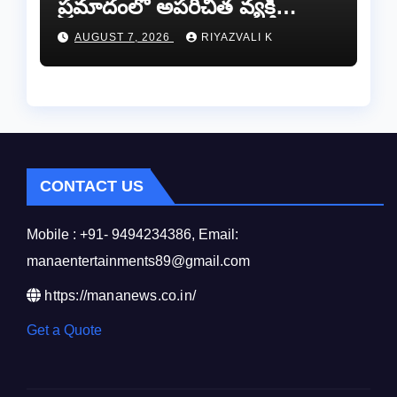
ప్రమాదంలో అపరిచిత వ్యక్తి
మృతి…సమాచారం తెలిస్తే
AUGUST 7, 2026
RIYAZVALI K
రేణిగుంట పోలీసులను
సంప్రదించండి.
CONTACT US
Mobile : +91- 9494234386, Email:
manaentertainments89@gmail.com
https://mananews.co.in/
Get a Quote