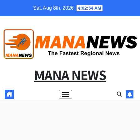
Skip
Sat. Aug 8th, 2026
4:02:54 AM
to
content
MANA NEWS