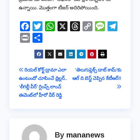
ఉన్నాయి. మొత్తంగా టీజ‌ర్ అదిరిపోయింది.
F
T
W
X
T
C
M
T
a
wi
h
hr
o
e
el
Pr
S
c
tt
at
e
p
ss
e
in
h
e
er
s
a
y
a
gr
t
ar
b
A
d
Li
g
a
e
Post
రియల్ కోర్ట్ డ్రామా ఎలా
‘తెలుగుప్లెక్స్ డాట్ కామ్’కు
o
p
s
n
e
m
ఉంటుందో చూపించే థ్రిల్లర్‌..
ఆల్ ది బెస్ట్ చెప్పిన కేటీఆర్!!
navigation
o
p
k
‘లీగల్లీ వీర్’ గ్లింప్స్ లాంచ్
k
ఈవెంట్‌లో హీరో వీర్ రెడ్డి
By
mananews