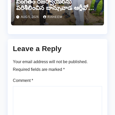
సింగీతం రిజర్వాయర్‌ను
పరిశీలించిన బాన్సువాడ ఆర్డీవో
రవీందర్ రెడ్డి
AUG 5, 2026
RAHEEM
Leave a Reply
Your email address will not be published.
Required fields are marked
*
Comment
*