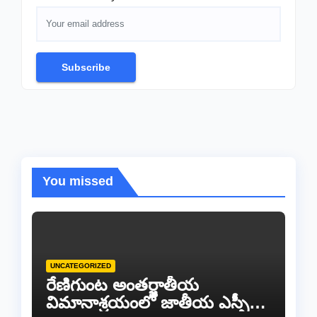
Subscribe
You missed
UNCATEGORIZED
రేణిగుంట అంతర్జాతీయ
విమానాశ్రయంలో జాతీయ ఎస్సీ