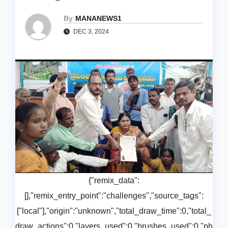
By
MANANEWS1
DEC 3, 2024
{"remix_data":
[],"remix_entry_point":"challenges","source_tags":
["local"],"origin":"unknown","total_draw_time":0,"total_
draw_actions":0,"layers_used":0,"brushes_used":0,"ph