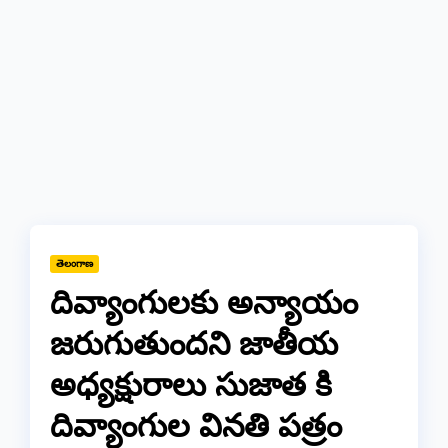
తెలంగాణ
దివ్యాంగులకు అన్యాయం
జరుగుతుందని జాతీయ
అధ్యక్షురాలు సుజాత కి
దివ్యాంగుల వినతి పత్రం