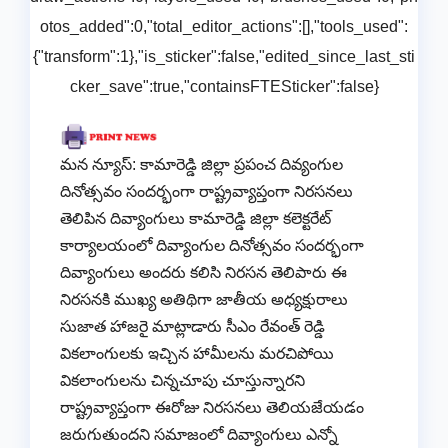
otos_added":0,"total_editor_actions":[],"tools_used":
{"transform":1},"is_sticker":false,"edited_since_last_sti
cker_save":true,"containsFTESticker":false}
మన న్యూస్: కామారెడ్డి జిల్లా ప్రపంచ దివ్యంగుల
దినోత్సవం సందర్భంగా రాష్ట్రవ్యాప్తంగా నిరసనలు
తెలిపిన దివ్యాంగులు కామారెడ్డి జిల్లా కలెక్టరేట్
కార్యాలయంలో దివ్యాంగుల దినోత్సవం సందర్భంగా
దివ్యాంగులు అందరు కలిసి నిరసన తెలిపారు ఈ
నిరసనకి ముఖ్య అతిథిగా జాతీయ అధ్యక్షురాలు
సుజాత హాజరై మాట్లాడారు సీఎం రేవంత్ రెడ్డి
వికలాంగులకు ఇచ్చిన హామీలను మరచిపోయి
వికలాంగులను చిన్నచూపు చూస్తున్నారని
రాష్ట్రవ్యాప్తంగా ఈరోజు నిరసనలు తెలియజేయడం
జరుగుతుందని సమాజంలో దివ్యాంగులు ఎన్నో