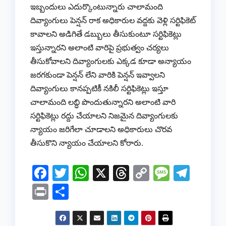
ఇబ్బందులు ఎదుర్కొంటున్నారు చాలామంది
దివ్యాంగులు పెన్షన్ రాక అధికారుల వద్దకు వెళ్లి సర్టిఫికెట్
కావాలని అడిగితే డబ్బులు తీసుకుంటూ సర్టిఫికెట్లు
ఇస్తున్నారని అలాంటి వారిపై ప్రభుత్వం చర్యలు
తీసుకోవాలని దివ్యాంగులకు ఎక్కడ కూడా అన్యాయం
జరగకుండా పెన్షన్ లేని వారికి పెన్షన్ ఇవ్వాలని
దివ్యాంగులు కానప్పటికీ నకిలీ సర్టిఫికెట్లు ఇస్తూ
చాలామంది లబ్ధి పొందుతున్నారని అలాంటి వారి
సర్టిఫికెట్లు రద్దు చేయాలని నిజమైన దివ్యాంగులకు
న్యాయం జరిగేలా చూడాలని అధికారులు చొరవ
తీసుకొని న్యాయం చేయాలని కోరారు.
F
T
W
X
T
C
M
T
a
wi
h
hr
o
e
el
Pr
S
c
tt
at
e
p
ss
e
in
h
e
er
s
a
y
a
gr
t
ar