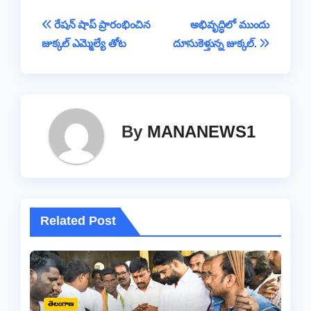
b
A
d
Li
g
a
e
Post
రేషన్ షాప్ ప్రారంభించిన
అభివృద్ధిలో ముందు
o
p
s
n
e
m
జుక్కల్ ఎమ్మెల్యే తోట
దూసుకెళ్తున్న జుక్కల్.
navigation
o
p
k
k
By
MANANEWS1
Related Post
తెలంగాణ