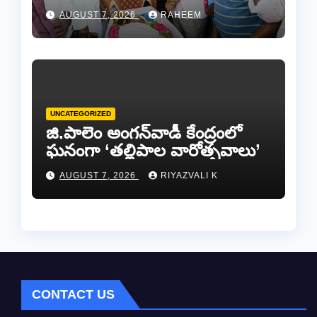
జర్నలిస్టు సల్ల ఆశన్నకు కన్నీటి
AUGUST 7, 2026
RAHEEM
వీడ్కోలు…
UNCATEGORIZED
జి.పాలెం అంగన్‌వాడీ కేంద్రంలో
ఘనంగా ‘తల్లిపాల వారోత్సవాలు’
AUGUST 7, 2026
RIYAZVALI K
CONTACT US