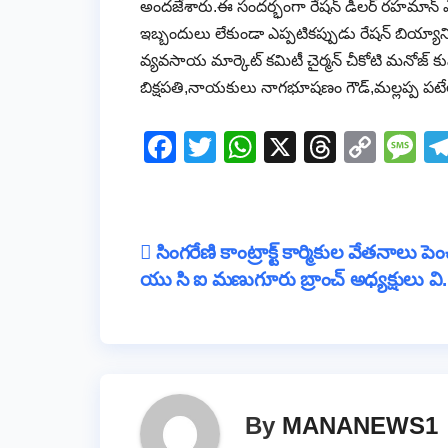
అందజేశారు.ఈ సందర్భంగా రేషన్ డీలర్ రహమాన్ 
ఇబ్బందులు లేకుండా ఎప్పటికప్పుడు రేషన్ బియ్యాన
వ్యవసాయ మార్కెట్ కమిటీ చైర్మన్ చీకోటి మనోజ్ కుమార్,క
బిక్షపతి,నాయకులు నాగభూషణం గౌడ్,మల్లప్ప పటేల్,
F
T
W
X
T
C
M
a
wi
h
hr
o
e
c
tt
at
e
p
ss
e
er
s
a
y
a
Post
సింగరేణి కాంట్రాక్ట్ కార్మికుల వేతనాలు పె
b
A
d
Li
g
యు సి ఐ మణుగూరు బ్రాంచ్ అధ్యక్షులు వ
navigation
o
p
s
n
e
o
p
k
k
By
MANANEWS1