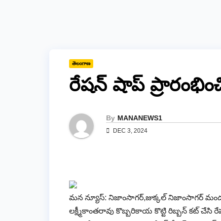
తెలంగాణ
రేషన్ షాప్ ప్రారంభిం
By
MANANEWS1
DEC 3, 2024
మన న్యూస్: నిజాంసాగర్,జుక్కల్ నిజాంసాగర్ మండల
లక్ష్మీకాంతరావు కొబ్బరికాయ కొట్టి రిబ్బన్ కట్ చేసి 