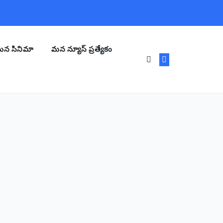
న సినిమా
మన న్యూస్ ప్రత్యేకం