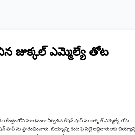
చిన జుక్కల్ ఎమ్మెల్యే తోట
 కేంద్రంలోని నూతనంగా ఏర్పడిన రేషన్ షాప్ ను జుక్కల్ ఎమ్మెల్యే తోట
రేషన్ షాప్ ను ప్రారంభించారు. బియ్యాన్ని కంట పై పెట్టి లబ్ధిదారులకు బియ్యాన్