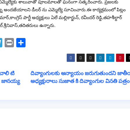
ఎమ్మెల్యేకు శాలువాతో పూలమాలతో ఘనంగా సత్కరించారు. ప్రజలకు
్ని అందజేయాలని డీలర్ ను ఎమ్మెల్యే సూచించారు.ఈ కార్యక్రమంలో పిట్లం
ాంగ్రెస్ పార్టీ అధ్యక్షులు ఏలే మల్లికార్జున్, రవీందర్ రెడ్డి,తహశీల్దార్
శ్రీనివాస్,తదితరులు ఉన్నారు.
T
Pr
S
el
in
h
e
t
ar
gr
e
ంచాలి టి
దివ్యాంగులకు అన్యాయం జరుగుతుందని జాత
a
ి. జానయ్య
అధ్యక్షురాలు సుజాత కి దివ్యాంగుల వినతి పత్ర
m