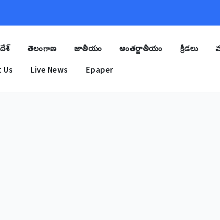
దేశ్
తెలంగాణ
జాతీయం
అంతర్జాతీయం
క్రీడలు
మ
 Us
Live News
Epaper