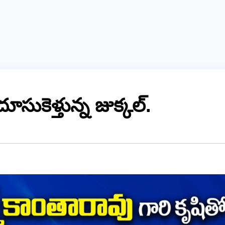
సుకెళ్తున్న జుక్కల్.