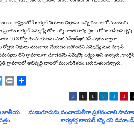
తెలంగాణ రాష్ట్రంలోనే జుక్కల్ నియోజకవర్గంను అన్ని రంగాలలో ముందుకు
రకారం జుక్కల్ ఎమ్మెల్యే తోట లక్ష్మి కాంతారావు ప్రజల కోసం తపేతన కృషి
ధి పనులకు 16.3 కోట్ల రూపాయలను ఎంజిఎన్ఆర్ఇజిఎస్ పథకం ద్వారా
ీ రోడ్లకు నిధులు మంజూరు చేయడం జరిగిందని ఎమ్మెల్యే మన న్యూస్
సమస్యలు లేని గ్రామాలుగా చూడడమే ఎమ్మెల్యే లక్ష్యం అని అన్నారు. కాంగ్రెస
్రతి గ్రామాలలో అభివృద్ధి బాటలో ముందుకెళ్లడం జరుగుతుందన్నారు.
T
Pr
S
el
in
h
e
t
ar
gr
e
ి జాతీయ
మణుగూరును పంచాయతీగా ప్రకటించాలి సామాజ
a
పత్రం
కార్యకర్త లాయర్ కర్నె రవి డిమాండ
m