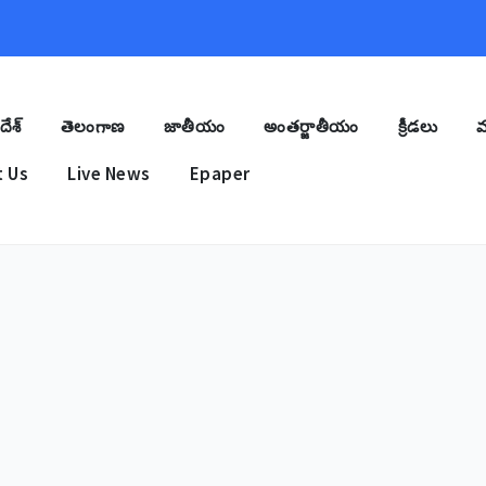
దేశ్
తెలంగాణ
జాతీయం
అంతర్జాతీయం
క్రీడలు
మ
 Us
Live News
Epaper