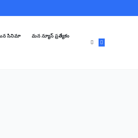
న సినిమా
మన న్యూస్ ప్రత్యేకం