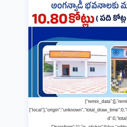
{"remix_data":[],"rem
["local"],"origin":"unknown","total_draw_time":
d":0,"tota
{"transform":1},"is_sticker":false,"ed