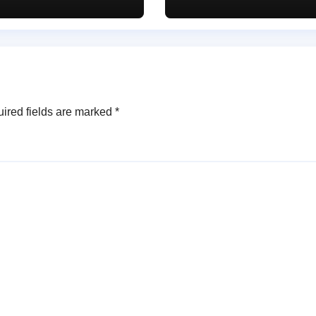
ుమతి..
ఎంపీడీవో అనిత..
ired fields are marked
*