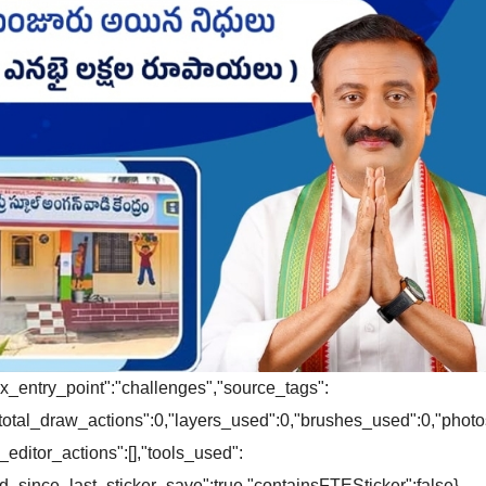
ix_entry_point":"challenges","source_tags":
0,"total_draw_actions":0,"layers_used":0,"brushes_used":0,"pho
l_editor_actions":[],"tools_used":
ited_since_last_sticker_save":true,"containsFTESticker":false}