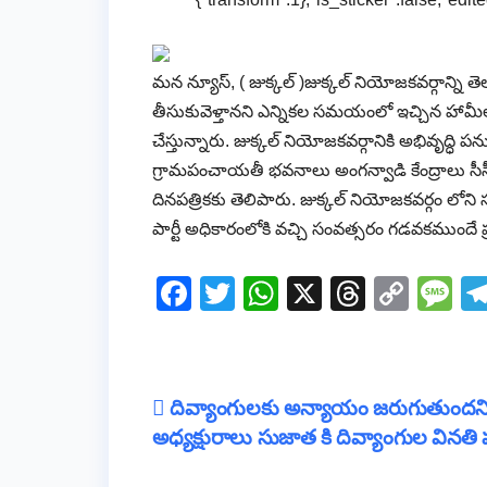
మన న్యూస్, ( జుక్కల్ )జుక్కల్ నియోజకవర్గాన్ని 
తీసుకువెళ్తానని ఎన్నికల సమయంలో ఇచ్చిన హామీల ప్
చేస్తున్నారు. జుక్కల్ నియోజకవర్గానికి అభివృద్
గ్రామపంచాయతీ భవనాలు అంగన్వాడి కేంద్రాలు సీస
దినపత్రికకు తెలిపారు. జుక్కల్ నియోజకవర్గం లోని 
పార్టీ అధికారంలోకి వచ్చి సంవత్సరం గడవకముందే ప
F
T
W
X
T
C
M
a
wi
h
hr
o
e
c
tt
at
e
p
ss
e
er
s
a
y
a
Post
దివ్యాంగులకు అన్యాయం జరుగుతుందన
b
A
d
Li
g
అధ్యక్షురాలు సుజాత కి దివ్యాంగుల వినతి 
navigation
o
p
s
n
e