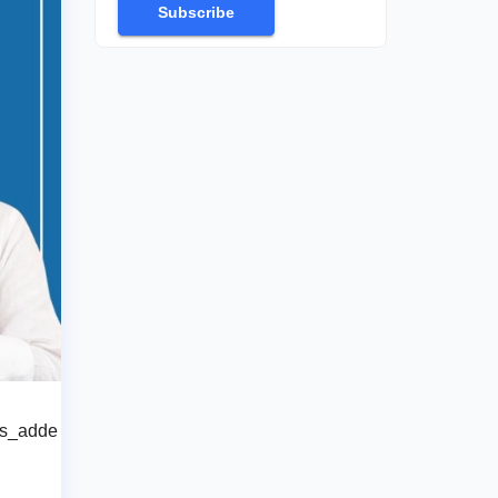
Subscribe
tos_adde