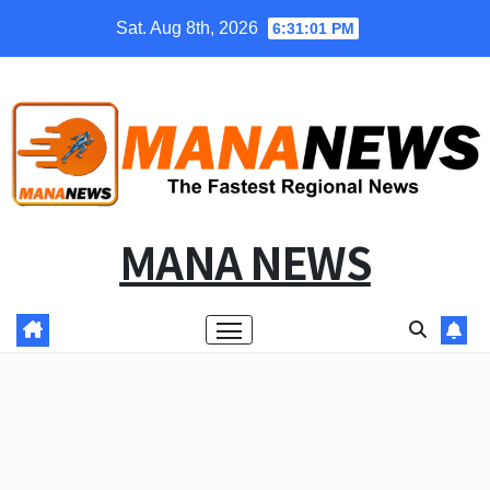
Skip
Sat. Aug 8th, 2026
6:31:02 PM
to
content
MANA NEWS