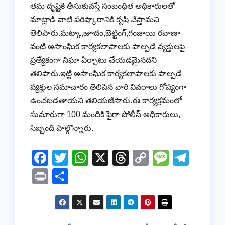
తమ దృష్టికి తీసుకువస్తే సంబంధిత అధికారులతో
మాట్లాడి వాటి పరిష్కారానికి కృషి చేస్తామని
తెలిపారు.మట్కా,జూదం,బెట్టింగ్,గంజాయి రవాణా
వంటి అసాంఘిక కార్యకలాపాలకు పాల్పడే వ్యక్తులపై
ప్రత్యేకంగా నిఘా ఏర్పాటు చేయడమైనదని
తెలిపారు.ఇట్టి అసాంఘిక కార్యకలాపాలకు పాల్పడే
వ్యక్తుల సమాచారం తెలిపిన వారి వివరాలు గోప్యంగా
ఉంచబడతాయని తెలియజేసారు.ఈ కార్యక్రమంలో
సుమారుగా 100 మందికి పైగా పోలీస్ అధికారులు,
సిబ్బంది పాల్గొన్నారు.
F
T
W
X
T
C
M
T
a
wi
h
hr
o
e
el
Pr
S
c
tt
at
e
p
ss
e
in
h
e
er
s
a
y
a
gr
t
ar
b
A
d
Li
g
a
e