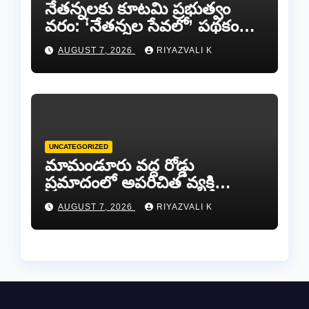
​నేతన్నలకు కూటమి ప్రభుత్వం
వరం: ‘నేతన్నల సేవలో’ పథకం
ద్వారా ఏటా ₹25,000 ఆర్థిక
AUGUST 7, 2026
RIYAZVALI K
సాయం!
UNCATEGORIZED
​మామండూరు వద్ద రోడ్డు
ప్రమాదంలో అపరిచిత వ్యక్తి
మృతి…సమాచారం తెలిస్తే
AUGUST 7, 2026
RIYAZVALI K
రేణిగుంట పోలీసులను
సంప్రదించండి.