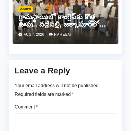
తెలంగాణ
గ్రామస్థాయిలో కాంగ్రెస్‌కు కొత్త
ఊపు.. వడ్డేపల్లి, జక్కాపూర్‌లో
నూతన కమిటీల ఏర్పాటు
AUG 7, 2026
RAHEEM
Leave a Reply
Your email address will not be published.
Required fields are marked
*
Comment
*