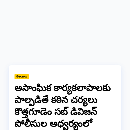
తెలంగాణ
అసాంఘిక కార్యకలాపాలకు
పాల్పడితే కఠిన చర్యలు
కొత్తగూడెం సబ్ డివిజన్
పోలీసుల ఆధ్వర్యంలో