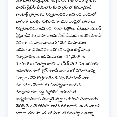
రెహమాన్ ఆధ్వర్యంలో శుక్రవారం కొత్తగూడెం త్రీ టౌన్
పోలీస్ స్టేషన్ పరిధిలోని కూలీ లైన్ లో కమ్యూనిటీ
కాంటాక్ట్ ప్రోగ్రాం ను నిర్వహించడం జరిగింది.ఇందులో
భాగంగా మొత్తం సుమారుగా 250 ఇండ్లలో సోదాలు
నిర్వహించడం జరిగింది. సరిగా పత్రాలు లేకుండా నెంబర్
ప్లేట్లు లేని 16 వాహనాలను సీజ్ చేయడం జరిగింది.అదే
విధంగా 11 వాహనాలకు 2400/- రూపాయల
జరిమానా విధించడం జరిగింది.ఇద్దరు బెల్ట్ షాపు
నిర్వాహకుల నుండి సుమారుగా 14,000/- ల
రూపాయల మద్యం బాటిలను సీజ్ చేయడం జరిగింది.
అనంతరం కూలీ లైన్ కాలనీ వాసులతో సమావేశాన్ని
ఏర్పాటు చేసి కొత్తగూడెం డిఎస్పి రెహమాన్ పలు
సూచనలు చేశారు.ఈ సందర్భంగా ఆయన
మాట్లాడుతూ చట్ట వ్యతిరేక, అసాంఘిక
కార్యకలాపాలకు పాల్పడే వ్యక్తుల గురించి సమాచారం
తెలిస్తే వెంటనే పోలీసు వారికి సమాచారం అందించాలని
కోరారు.తమ ప్రాంతంలో ఎలాంటి సమస్యలు ఉన్నా