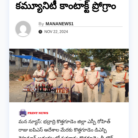
కమ్యూనిటీ కాంటాక్ట్ ప్రోగ్రాం
By
MANANEWS1
NOV 22, 2024
మన న్యూస్: భద్రాద్రి కొత్తగూడెం జిల్లా ఎస్పీ రోహిత్
రాజు ఐపిఎస్ ఆదేశాల మేరకు కొత్తగూడెం డిఎస్పి