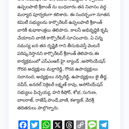
ఉప్పలపాటి శ్రీకాంత్ ను బుధవారం తన నివాసం వద్ద
మర్యాద పూర్వకంగా కలిశారు. ఈ సందర్బంగా నూతన
కమిటీ సభ్యులను కార్పొరేటర్ ఉప్పలపాటి శ్రీకాంత్
వారికీ శుభాకాంక్షలు తెలిపారు. కాలనీ అభివృద్ధికి కృషి
చేయాలని వారికి కార్పొరేటర్ సూచించారు. ఏ చిన్న
సమస్య ఐన తన దృష్టికి గాని తీసుకువస్తే వెంటనే
పరిష్కరిస్తానని కార్పొరేటర్ శ్రీకాంత్ తెలిపారు.ఈ
కార్యక్రమంలో ఎస్ఎంఆర్ హై ల్యాండ్ ,అసోసియేషన్
గౌరవ అధ్యక్షులు మల్లారెడ్డి, గౌరవ ఉపాధ్యక్షులు
సదానంద, అధ్యక్షులు నర్సిరెడ్డి, ఉపాధ్యక్షులు జై తీర్థ,
నవీన్, జనరల్ సెక్రెటరీ లక్ష్మణ్ రావు, అసోసియేషన్
సభ్యులు పిచ్చయ్య, హరి కిషోర్, శోభ, సుగుణ,
బాలరాజ్, రాజేష్ పాండే,వాణి, కళ్యాణ్, వేదశ్రీ
తదితరులు పాల్గొన్నారు.
F
T
W
X
T
C
M
T