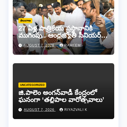
తెలంగాణ
27 ఏళ్ల పాత్రికేయ ప్రస్థానానికి
ముగింపు.. ఆంధ్రజ్యోతి సీనియర్
జర్నలిస్టు సల్ల ఆశన్నకు కన్నీటి
AUGUST 7, 2026
RAHEEM
వీడ్కోలు…
UNCATEGORIZED
జి.పాలెం అంగన్‌వాడీ కేంద్రంలో
ఘనంగా ‘తల్లిపాల వారోత్సవాలు’
AUGUST 7, 2026
RIYAZVALI K