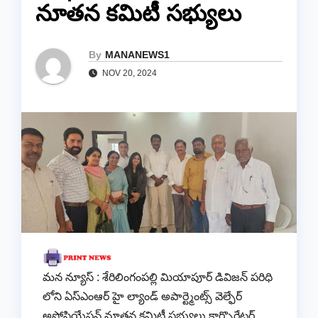
నూతన కమిటీ సభ్యులు
By
MANANEWS1
NOV 20, 2024
మన న్యూస్ : శేరిలింగంపల్లి మియాపూర్ డివిజన్ పరిధి
లోని ఏస్ఎంఆర్ హై ల్యాండ్ అపార్ట్మెంట్స్ వెల్ఫేర్
అసోసియేషన్ నూతన కమిటీ సభ్యులు కార్పొరేటర్