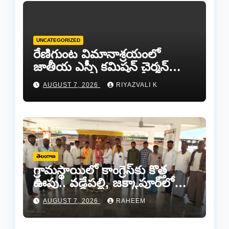
UNCATEGORIZED
రేణిగుంట విమానాశ్రయంలో
జాతీయ ఎస్సీ కమిషన్ చైర్మన్
కిషోర్ మక్వానాకు ఘన
AUGUST 7, 2026
RIYAZVALI K
స్వాగతం…
తెలంగాణ
గ్రామస్థాయిలో కాంగ్రెస్‌కు కొత్త
ఊపు.. వడ్డేపల్లి, జక్కాపూర్‌లో
నూతన కమిటీల ఏర్పాటు
AUGUST 7, 2026
RAHEEM