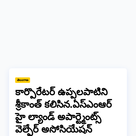
తెలంగాణ
కార్పొరేటర్ ఉప్పలపాటిని
శ్రీకాంత్ కలిసిన.ఏస్ఎంఆర్
హై ల్యాండ్ అపార్ట్మెంట్స్
వెల్ఫేర్ అసోసియేషన్