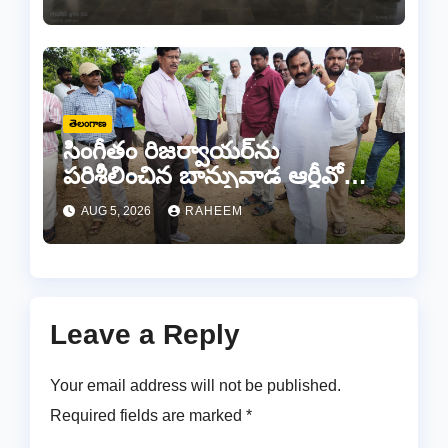
తెలంగాణ
సింగీతం రిజర్వాయర్‌ను
పరిశీలించిన బాన్సువాడ ఆర్డీవో
రవీందర్ రెడ్డి
AUG 5, 2026
RAHEEM
Leave a Reply
Your email address will not be published.
Required fields are marked
*