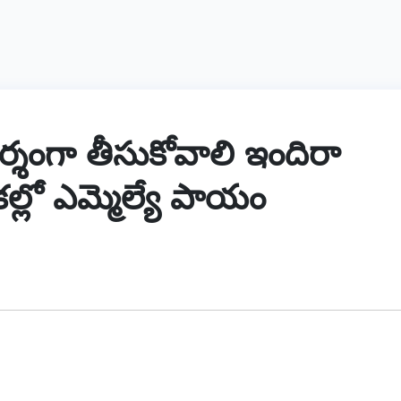
ర్శంగా తీసుకోవాలి ఇందిరా
్లో ఎమ్మెల్యే పాయం