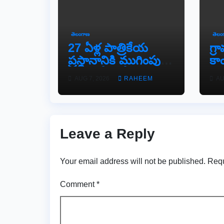
తెలంగాణ
తెలం
27 ఏళ్ల పాత్రికేయ
గ్
ప్రస్థానానికి ముగింపు..
కాం
ఆంధ్రజ్యోతి సీనియర్
వడ్
AUG 7, 2026
RAHEEM
AU
జర్నలిస్టు సల్ల ఆశన్నకు
నూ
కన్నీటి వీడ్కోలు…
ఏర
Leave a Reply
Your email address will not be published.
Requ
Comment
*