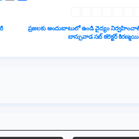
el
in
h
e
t
ar
gr
e
టి
ప్రజలకు అందుబాటులో ఉండి వైద్యం నిర్వహించాలి
a
బాన్సువాడ సబ్ కలెక్టర్ కిరణ్మయ
m