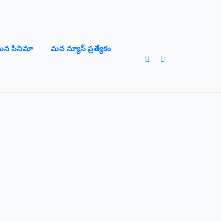
న సినిమా
మన న్యూస్ ప్రత్యేకం