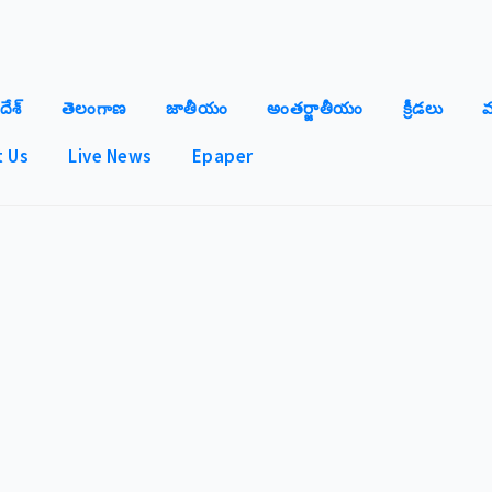
దేశ్
తెలంగాణ
జాతీయం
అంతర్జాతీయం
క్రీడలు
మ
 Us
Live News
Epaper