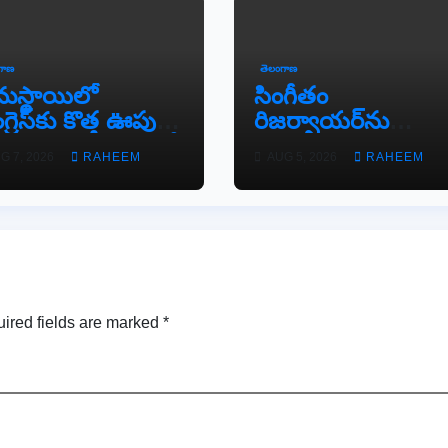
గాణ
తెలంగాణ
రామస్థాయిలో
సింగీతం
గ్రెస్‌కు కొత్త ఊపు..
రిజర్వాయర్‌ను
డేపల్లి, జక్కాపూర్‌లో
పరిశీలించిన
G 7, 2026
RAHEEM
AUG 5, 2026
RAHEEM
తన కమిటీల
బాన్సువాడ ఆర్డీవో
్పాటు
రవీందర్ రెడ్డి
ired fields are marked
*