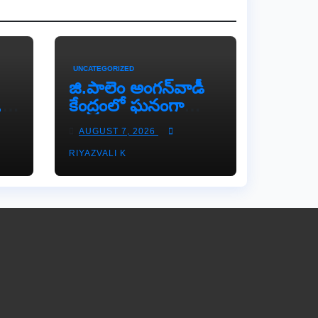
UNCATEGORIZED
జి.పాలెం అంగన్‌వాడీ
..
కేంద్రంలో ఘనంగా
‘తల్లిపాల
AUGUST 7, 2026
నకు
వారోత్సవాలు’
RIYAZVALI K