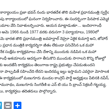
 కార్యాలయం ప్రజా భవన్ నందు భారతదేశ తొలి మహిళ ప్రధానమంత్రి స్వర్గ
ు కార్యాలయంలో ఘనంగా నిర్వహించారు. ఈ సందర్భంగా పినపాక ఎమ్మెల్
ి పూలమాల వేసి నివాళులర్పించారు. ఆయన మాట్లాడుతూ… ఇందిరాగాంధీ
ని ఆమె 1966 నుండి 1977 వరకు వరుసగా 3 పర్యాయాలు, 1980లో
 భారత తొలి ప్రధానమంత్రి జవహర్లాల్ నెహ్రూ ఏకైక కుమార్తె అని, జోహార్
ు ప్రధాన మంత్రికి కార్యదర్శిగా జీతం లేకుండా పనిచేసిన ఒక మహా
క సంక్షేమ కార్యక్రమాలు చేసి దేశాన్ని ముందుకు నడిపిన ఒక మహా
ాగాంధీ ఆశయాలను ఆదర్శంగా తీసుకొని ముందుకు సాగాలని కొన్ని రోజుల్లో
కు అందజేసే కార్యక్రమం తెలంగాణ రాష్ట్ర ప్రభుత్వం చేపడుతుందని
వరైనా పాల్పడితే సహించేది లేదని ఇందిరమ్మ ఇల్లు ఇస్తామని ఎవరైనా మోసాలక
 ఈ కార్యక్రమంలో మణుగూరు మండల కాంగ్రెస్ పార్టీ అధ్యక్షులు పేలినకి నవీన్
 రామనాథం, మణుగూరు సింగరేణి ఐ ఎన్ టి యు సి బ్రాంచ్ సెక్రటరీ గట్టయ్య,
్యకర్తలు తదితరులు పాల్గొన్నారు.
T
Pr
S