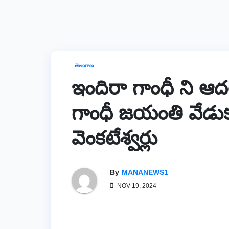
తెలంగాణ
ఇందిరా గాంధీ ని ఆద
గాంధీ జయంతి వేడుకల
వెంకటేశ్వర్లు
By
MANANEWS1
NOV 19, 2024