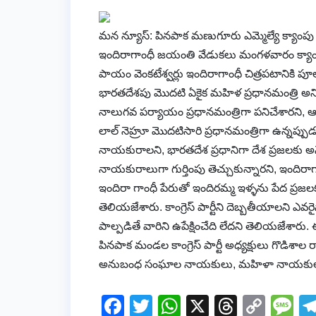
మన న్యూస్: పినపాక మణుగూరు ఎమ్మెల్యే క్యాంపు
ఇందిరాగాంధీ జయంతి వేడుకలు మంగళవారం క్యాంప
పాయం వెంకటేశ్వర్లు ఇందిరాగాంధీ చిత్రపటానిక
భారతదేశపు మొదటి ఏకైక మహిళ ప్రధానమంత్రి అ
నాలుగవ పర్యాయం ప్రధానమంత్రిగా పనిచేశారని, ఆమె
లాల్ నెహ్రూ మొదటిసారి ప్రధానమంత్రిగా ఉన్నప్పుడ
నాయకురాలని, భారతదేశ ప్రధానిగా దేశ ప్రజలకు అనే
నాయకురాలుగా గుర్తింపు తెచ్చుకున్నారని, ఇందిర
ఇందిరా గాంధీ పేరుతో ఇందిరమ్మ ఇళ్ళను పేద ప్రజల
తెలియజేశారు. కాంగ్రెస్ పార్టీని దెబ్బతీయాలని ఎ
పాల్పడితే వారిని ఉపేక్షించేది లేదని తెలియజేశారు.
పినపాక మండల కాంగ్రెస్ పార్టీ అధ్యక్షులు గొడిశాల
అనుబంధ సంఘాల నాయకులు, మహిళా నాయకులు, కార
F
T
W
X
T
C
M