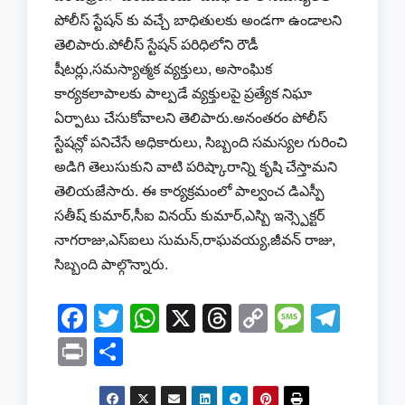
పోలీస్ స్టేషన్ కు వచ్చే బాధితులకు అండగా ఉండాలని
తెలిపారు.పోలీస్ స్టేషన్ పరిధిలోని రౌడీ
షీటర్లు,సమస్యాత్మక వ్యక్తులు, అసాంఘిక
కార్యకలాపాలకు పాల్పడే వ్యక్తులపై ప్రత్యేక నిఘా
ఏర్పాటు చేసుకోవాలని తెలిపారు.అనంతరం పోలీస్
స్టేషన్లో పనిచేసే అధికారులు, సిబ్బంది సమస్యల గురించి
అడిగి తెలుసుకుని వాటి పరిష్కారాన్ని కృషి చేస్తామని
తెలియజేసారు. ఈ కార్యక్రమంలో పాల్వంచ డిఎస్పీ
సతీష్ కుమార్,సీఐ వినయ్ కుమార్,ఎస్బి ఇన్స్పెక్టర్
నాగరాజు,ఎస్ఐలు సుమన్,రాఘవయ్య,జీవన్ రాజు,
సిబ్బంది పాల్గొన్నారు.
F
T
W
X
T
C
M
T
a
wi
h
hr
o
e
el
Pr
S
c
tt
at
e
p
ss
e
in
h