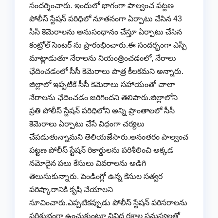
సందర్శించారు. ఇందులో భాగంగా పాల్వంచ పట్టణ
పోలీస్ స్టేషన్ పరిధిలో నూతనంగా ఏర్పాటు చేసిన 43
సీసీ కెమెరాలను అనుసంధానం చేస్తూ ఏర్పాటు చేసిన
కంట్రోల్ సెంటర్ ను ప్రారంభించారు.ఈ సందర్భంగా ఎస్పీ
మాట్లాడుతూ నేరాలను నియంత్రించడంలో, నేరాలు
ఛేదించడంలో సీసీ కెమెరాలు పాత్ర కీలకమని అన్నారు.
జిల్లాలో ఇప్పటికే సీసీ కెమెరాలు సహాయంతో చాలా
నేరాలను ఛేదించడం జరిగిందని తెలిపారు.జిల్లాలోని
ప్రతి పోలీస్ స్టేషన్ పరిధిలోని అన్ని ప్రాంతాలలో సీసీ
కెమెరాలు ఏర్పాటు చేసే విధంగా చర్యలు
చేపడుతున్నామని తెలియజేసారు.అనంతరం పాల్వంచ
పట్టణ పోలీస్ స్టేషన్ రికార్డులను పరిశీలించి అక్కడ
నమోదైన పలు కేసులు వివరాలను అడిగి
తెలుసుకున్నారు. పెండింగ్లో ఉన్న కేసుల సత్వర
పరిష్కారానికి కృషి చేయాలని
సూచించారు.ఎప్పటికప్పుడు పోలీస్ స్టేషన్ పరిసరాలను
పరిశుభ్రంగా ఉంచుకుంటూ వివిధ రకాల సమస్యలతో