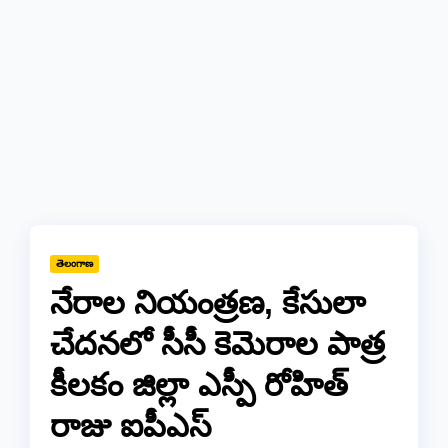
తెలంగాణ
నేరాల నియంత్రణ, కేసులా
చేదనలో సీసీ కెమెరాల పాత్ర
కీలకం జిల్లా ఎస్పీ రోహిత్
రాజు ఐపీఎస్