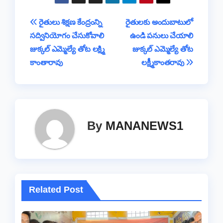
e
er
s
a
y
a
gr
t
ar
b
A
d
Li
g
a
e
Post
రైతులు శిక్షణ కేంద్రంన్ని
రైతులకు అందుబాటులో
o
p
s
n
e
m
సద్వినియోగం చేసుకోవాలి
ఉండి పనులు చేయాలి
navigation
o
p
k
జుక్కల్ ఎమ్మెల్యే తోట లక్ష్మి
జుక్కల్ ఎమ్మెల్యే తోట
k
కాంతారావు
లక్ష్మీకాంతరావు
By
MANANEWS1
Related Post