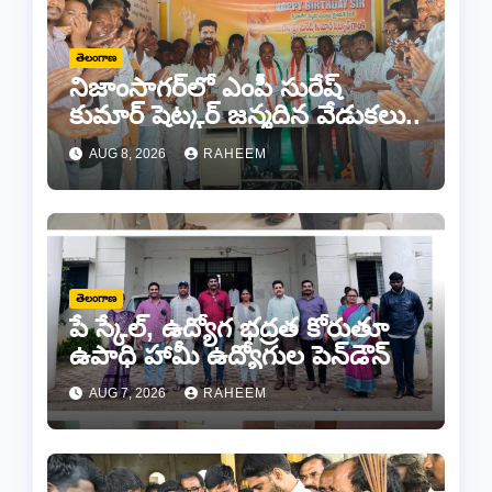
తెలంగాణ
నిజాంసాగర్‌లో ఎంపీ సురేష్
కుమార్ షెట్కర్ జన్మదిన వేడుకలు..
AUG 8, 2026
RAHEEM
తెలంగాణ
పే స్కేల్, ఉద్యోగ భద్రత కోరుతూ
ఉపాధి హామీ ఉద్యోగుల పెన్‌డౌన్
AUG 7, 2026
RAHEEM