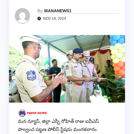
By
MANANEWS1
NOV 19, 2024
మన న్యూస్, జిల్లా ఎస్పీ రోహిత్ రాజు ఐపీఎస్
పాల్వంచ పట్టణ పోలీస్ స్టేషను మంగళవారం