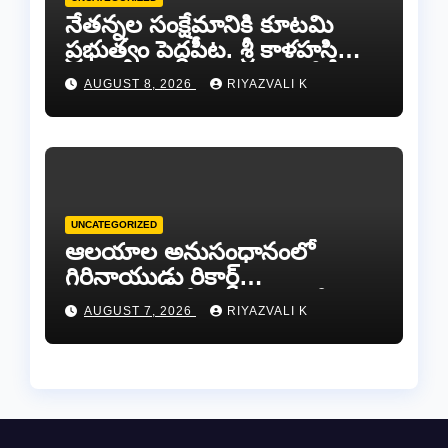
నేతన్నల సంక్షేమానికి కూటమి
ప్రభుత్వం పెద్దపీట. శ్రీ కాళహస్తి
ఎమ్మెల్యే బొజ్జల వెంకట సుధీర్ రెడ్డి.
AUGUST 8, 2026
RIYAZVALI K
UNCATEGORIZED
ఆలయాల అనుసంధానంలో
గిరినాయుడు రికార్డ్
దారినేర్పరి..రోడ్డు నిర్మాణంతో పాటు
AUGUST 7, 2026
RIYAZVALI K
గోవుల సంరక్షణకు ప్రాణప్రతిష్ఠ!..