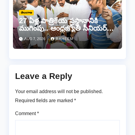
తెలంగాణ
27 ఏళ్ల పాత్రికేయ ప్రస్థానానికి
ముగింపు.. ఆంధ్రజ్యోతి సీనియర్
జర్నలిస్టు సల్ల ఆశన్నకు కన్నీటి
AUG 7, 2026
RAHEEM
వీడ్కోలు…
Leave a Reply
Your email address will not be published.
Required fields are marked
*
Comment
*