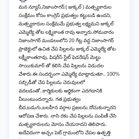
మన న్యూస్,నిజాంసాగర్:( జుక్కల్ ) మత్స్యకారుల
సంక్షేమం కోసం కాంగ్రెస్ ప్రభుత్వం కట్టుబడి ఉందని,
మత్స్యకారుల సంక్షేమమే ప్రభుత్వ లక్ష్యమని జుక్కల్
ఎమ్మెల్యే తోట లక్ష్మికాంత రావు అన్నారు.సోమవారం
నిజాంసాగర్ మండలంలోని 20 గేట్ల వద్ద నిజాంసాగర్
ప్రాజెక్టులో ఉచిత చేప పిల్లలను జుక్కల్ ఎమ్మెల్యే తోట
లక్ష్మీకాంతరావు, ఫిషరీస్ స్టేట్ ఫెడరేషన్ మెట్టు
సాయికుమార్ తో కలిసి చేప పిల్లలను విడుదల
చేశారు.ఈ సందర్భంగా ఎమ్మెల్యే మాట్లాడుతూ.. 100%
సబ్సిడీతో చేప పిల్లలను చెరువులలో
వదలడంతో..కార్మికులకు ఆర్థికంగా ఎదగడానికి
వీలుంటుందన్నారు. గత ప్రభుత్వం
బీద,బడుగు,బలహీన వర్గాల ప్రజలను దోచుకున్నారని
ఆరోపణ చేశారు. నాసి రకం చేప పిల్లలను పంపిణీ చేసి
మత్స్యకారులను మోసం చేయరాదని తెలిపారు.
అదేవిదంగా అచ్చం పెట్ గ్రామంలోని చేపల ఉత్పత్తి