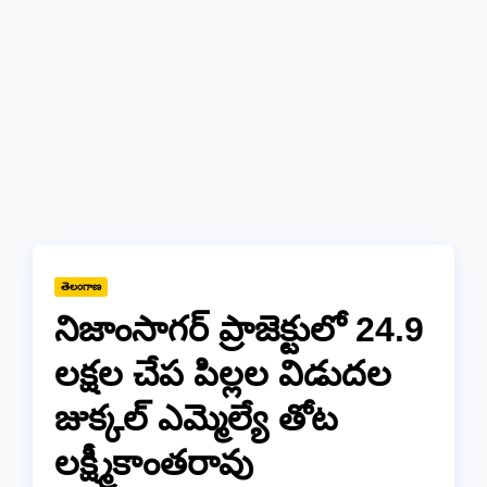
తెలంగాణ
నిజాంసాగర్ ప్రాజెక్టులో 24.9
లక్షల చేప పిల్లల విడుదల
జుక్కల్ ఎమ్మెల్యే తోట
లక్ష్మీకాంతరావు