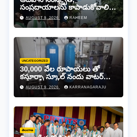
సంప్రదాయాలను కాపాడుకోవాలి…
ఆదివాసీ నాయకపోడ్ జిల్లా
AUGUST 9, 2026
RAHEEM
అధ్యక్షులు మొట్ట పెంటయ్య
UNCATEGORIZED
30,000 వేల రూపాయలు తో
కస్తూర్బా స్కూల్ నందు వాటర్
ప్లాంట్ మరమ్మతులకి “చెక్”..
AUGUST 9, 2026
KARRANAGARAJU
తెలంగాణ