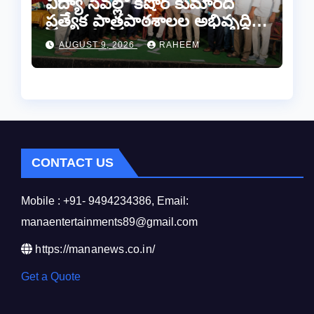
విద్యా సేవల్లో కిషోర్ కుమార్‌ది
ప్రత్యేక పాత్రపాఠశాలల అభివృద్ధికి
“మనకోసం మనం” సంస్థ అండ –
AUGUST 9, 2026
RAHEEM
కామారెడ్డిలో ఘన సన్మానం..
CONTACT US
Mobile : +91- 9494234386, Email:
manaentertainments89@gmail.com
https://mananews.co.in/
Get a Quote