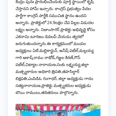
కేంద్రం పునః ప్రారంభించేందుకు పూర్తి స్థాయిలో కృషి
చేస్తానని హామీ ఇచ్చారు. కాంగ్రెస్ ప్రభుత్వం పేదల
పార్టీగా కాంగ్రెస్ పార్టీకి సముచిత స్థానం ఉందని
అన్నారు. ప్రాజెక్టులో 24.9లక్షల చేప పిల్లల విడుదల
లక్ష్యం అన్నారు. నిజాంసాగర్ ప్రాజెక్టు అభివృద్ధి కోసం
ఎకనామి టూరిజం డెవలప్ చేయడం త్వరలో
జరుగుతుందన్నారు.ఈ కార్యక్రమంలో మండల
అధ్యక్షులు ఏలే.మల్లికార్జున్, అనీష్ పటేల్,మల్లయ్య
గారి ఆకాష్,రాము రాథోడ్,గజ్జల కిరణ్,గౌస్
పటేల్,చిట్యాల నారాయణ,సంకు లక్ష్మయ్య,జిల్లా
మత్స్యకారుల అధికారి త్రిపతి,తహసిల్దార్
బిక్షపతి,ఎంపిడిఓ గంగాధర్, జిల్లా అధ్యక్షుడు గాదం
సత్యనారాయణ,ప్రాజెక్టు మత్స్యకరుల అధ్యక్షుడు
బొయి రాములు,తదితరులు పాల్గొన్నారు.