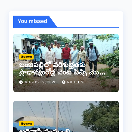
You missed
తెలంగాణ
బంజపల్లిలో పరిశుభ్రతకు
ప్రాధాన్యంరోడ్ల వెంట పిచ్చి మొక్కల
తొలగింపు..
AUGUST 9, 2026
RAHEEM
తెలంగాణ
ఆదివాసీ సంస్కృతి,