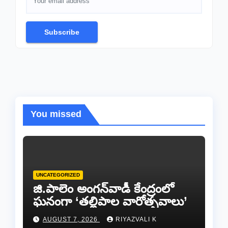
Subscribe
You missed
UNCATEGORIZED
జి.పాలెం అంగన్‌వాడీ కేంద్రంలో
ఘనంగా ‘తల్లిపాల వారోత్సవాలు’
AUGUST 7, 2026
RIYAZVALI K