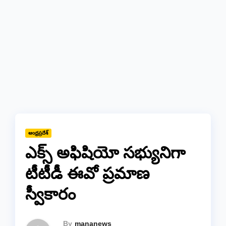
ఆంధ్రప్రదేశ్
ఎక్స్ అఫిషియో సభ్యునిగా
టీటీడీ ఈవో ప్రమాణ
స్వీకారం
By
mananews