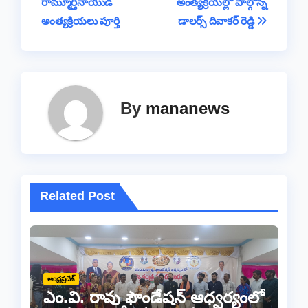
రామ్మూర్తినాయుడి
అంత్యక్రియల్లో పాల్గొన్న
navigation
o
p
k
అంత్యక్రియలు పూర్తి
డాలర్స్ దివాకర్ రెడ్డి
k
By
mananews
Related Post
ఆంధ్రప్రదేశ్
ఎం.వి. రావు ఫౌండేషన్ ఆధ్వర్యంలో