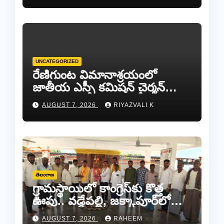
UNCATEGORIZED
రేణిగుంట విమానాశ్రయంలో
జాతీయ ఎస్సీ కమిషన్ చైర్మన్
కిషోర్ మక్వానాకు ఘన
AUGUST 7, 2026
RIYAZVALI K
స్వాగతం…
తెలంగాణ
గ్రామస్థాయిలో కాంగ్రెస్‌కు కొత్త
ఊపు.. వడ్డేపల్లి, జక్కాపూర్‌లో
నూతన కమిటీల ఏర్పాటు
AUGUST 7, 2026
RAHEEM