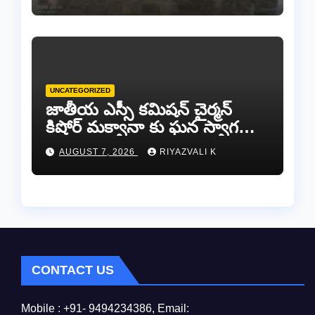
UNCATEGORIZED
జాతీయ ఎస్సీ కమిషన్ చైర్మన్
కిషోర్ మక్వానా కు ఘన స్వాగతం
పలికిన డాక్టర్ పరమశివన్!…
AUGUST 7, 2026
RIYAZVALI K
CONTACT US
Mobile : +91- 9494234386, Email: