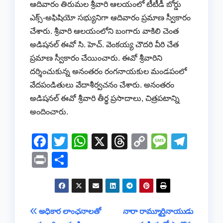
ఆదివారం తిరుమ‌ల‌ శ్రీవారి ఆలయంలో టీటీడీ బోర్డు
ఎక్స్-అఫిషియో సభ్యునిగా ఆదివారం ప్రమాణ స్వీకారం
చేశారు. శ్రీ‌వారి ఆల‌యంలోని బంగారు వాకిలి చెంత
అడిషనల్ ఈవో సి. హెచ్. వెంకయ్య చౌదరి వీరి చేత
ప్రమాణ స్వీకారం చేయించారు. ఈవో శ్రీవారిని
దర్శించుకున్న అనంతరం రంగనాయకుల మండపంలో
వేదపండితులు వేదాశీర్వచనం చేశారు. అనంత‌రం
అడిషనల్ ఈవో శ్రీ‌వారి తీర్థ ప్ర‌సాదాలు, చిత్ర‌ప‌టాన్ని
అందించారు.
F
T
W
X
T
C
M
T
a
wi
h
hr
o
e
el
Pr
S
c
tt
at
e
p
ss
e
in
h
e
er
s
a
y
a
gr
t
ar
b
A
d
Li
g
a
e
Post
అధికార లాంఛనాలతో
నారా రామ్మూర్తినాయుడు
o
p
s
n
e
m