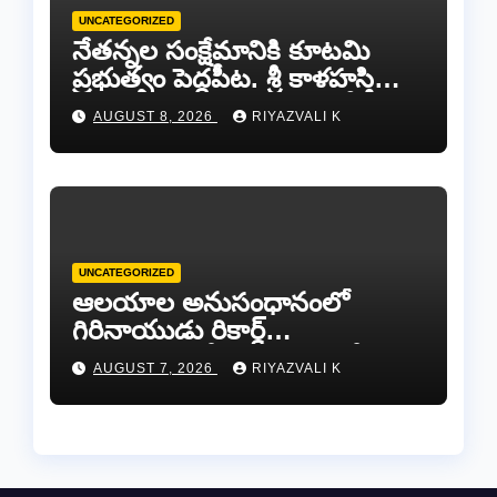
UNCATEGORIZED
నేతన్నల సంక్షేమానికి కూటమి
ప్రభుత్వం పెద్దపీట. శ్రీ కాళహస్తి
ఎమ్మెల్యే బొజ్జల వెంకట సుధీర్ రెడ్డి.
AUGUST 8, 2026
RIYAZVALI K
UNCATEGORIZED
ఆలయాల అనుసంధానంలో
గిరినాయుడు రికార్డ్
దారినేర్పరి..రోడ్డు నిర్మాణంతో పాటు
AUGUST 7, 2026
RIYAZVALI K
గోవుల సంరక్షణకు ప్రాణప్రతిష్ఠ!..