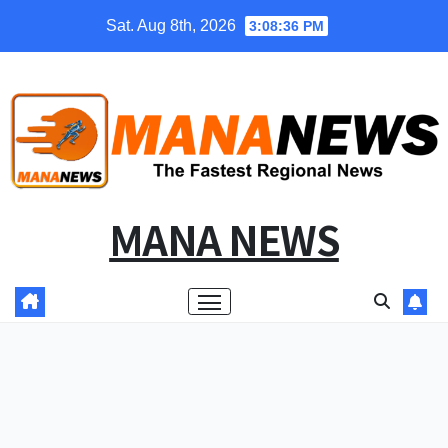
Skip
Sat. Aug 8th, 2026
3:08:36 PM
to
content
MANA NEWS