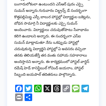
బంగారులోకంలా ఉంటుందని ఎస్ఆర్ పురం ఎస్సై
సుమన్ అన్నారు.గురువారం చిల్డ్రన్స్ డే సందర్భంగా
కొత్తపల్లిమిట్ట ఎస్సీ బాలుర హాస్టల్లో విద్యార్థుల బకెట్లను,
బోధన సామాగ్రి నీ విద్యార్థులకు ఎస్సై సుమన్
అందించారు. విద్యార్థులు చదువుతోపాటు సేవాభావం
కలిగి ఉండాలని అన్నారు. ఈ సందర్భంగా ఎస్ఐ
సుమన్ మాట్లాడుతూ నేను ఒకప్పుడు హాస్టల్లో
చదువుకున్న విద్యార్థిని హాస్టల్లో ఏ అవసరం వచ్చినా
తనకు తెలియజేస్తే తన వంతు సహాయ సహకారాలు
అందిస్తానని అన్నారు. ఈ కార్యక్రమంలో హాస్టల్ వార్డెన్
రమేష్ హెడ్ కానిస్టేబుల్ గోవింద్ జయరాం, హాస్టల్
సిబ్బంది జయపాల్ తదితరులు పాల్గొన్నారు.
F
T
W
X
T
C
M
T
a
wi
h
hr
o
e
el
Pr
S
c
tt
at
e
p
ss
e
in
h