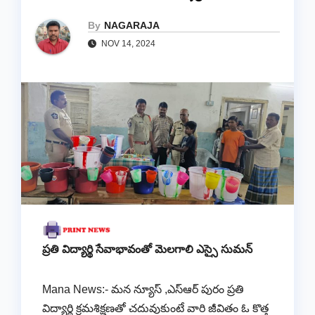
By
NAGARAJA
NOV 14, 2024
ప్రతి విద్యార్థి సేవాభావంతో మెలగాలి ఎస్సై సుమన్
Mana News:- మన న్యూస్ ,ఎస్ఆర్ పురం ప్రతి
విద్యార్థి క్రమశిక్షణతో చదువుకుంటే వారి జీవితం ఓ కొత్త