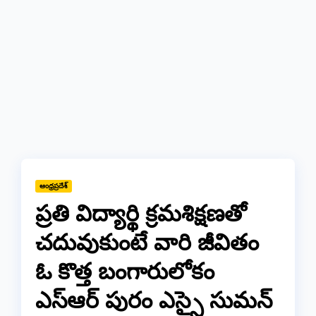
ఆంధ్రప్రదేశ్
ప్రతి విద్యార్థి క్రమశిక్షణతో
చదువుకుంటే వారి జీవితం
ఓ కొత్త బంగారులోకం
ఎస్ఆర్ పురం ఎస్సై సుమన్