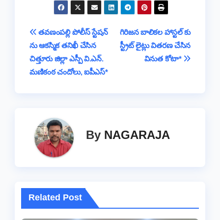
e
er
s
a
y
a
gr
t
ar
b
A
d
Li
g
a
e
Post
తవణంపల్లి పోలీస్ స్టేషన్
గిరిజన బాలికల హాస్టల్ కు
o
p
s
n
e
m
ను ఆకస్మిక తనిఖీ చేసిన
స్ట్రీట్ లైట్లు వితరణ చేసిన
navigation
o
p
k
చిత్తూరు జిల్లా ఎస్పీ వి.ఎన్.
వినుత కోటా*
k
మణికంఠ చందోలు, ఐపీఎస్*
By
NAGARAJA
Related Post