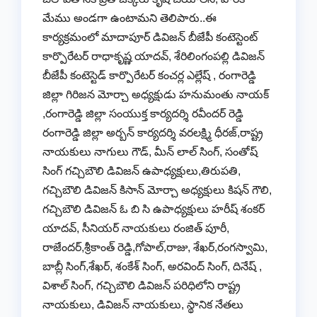
మేము అండగా ఉంటామని తెలిపారు..ఈ
కార్యక్రమంలో మాదాపూర్ డివిజన్ బీజేపీ కంటెస్టెంట్
కార్పొరేటర్ రాధాకృష్ణ యాదవ్, శేరిలింగంపల్లి డివిజన్
బీజేపీ కంటెస్టెడ్ కార్పొరేటర్ కంచర్ల ఎల్లేష్ , రంగారెడ్డి
జిల్లా గిరిజన మోర్చా అధ్యక్షుడు హనుమంతు నాయక్
,రంగారెడ్డి జిల్లా సంయుక్త కార్యదర్శి రవీందర్ రెడ్డి
రంగారెడ్డి జిల్లా అర్బన్ కార్యదర్శి వరలక్ష్మి ధీరజ్,రాష్ట్ర
నాయకులు నాగులు గౌడ్, మీన్ లాల్ సింగ్, సంతోష్
సింగ్ గచ్చిబౌలి డివిజన్ ఉపాధ్యక్షులు,తిరుపతి,
గచ్చిబౌలి డివిజన్ కిసాన్ మోర్చా అధ్యక్షులు కిషన్ గౌలి,
గచ్చిబౌలి డివిజన్ ఓ బి సి ఉపాధ్యక్షులు హరీష్ శంకర్
యాదవ్, సీనియర్ నాయకులు రంజిత్ పూరీ,
రాజేందర్,శ్రీకాంత్ రెడ్డి,గోపాల్,రాజు, శేఖర్,రంగస్వామి,
బాబ్లీ సింగ్,శేఖర్, శంకేశ్ సింగ్, అరవింద్ సింగ్, దినేష్ ,
విశాల్ సింగ్, గచ్చిబౌలి డివిజన్ పరిధిలోని రాష్ట్ర
నాయకులు, డివిజన్ నాయకులు, స్థానిక నేతలు