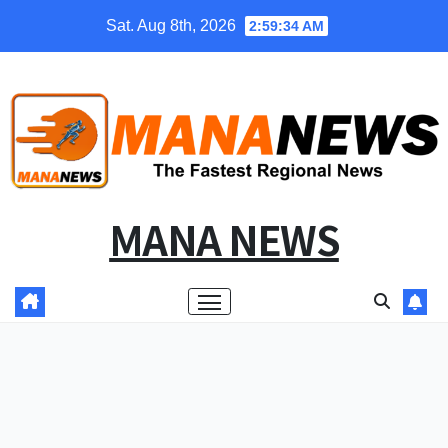
Skip
Sat. Aug 8th, 2026
2:59:35 AM
to
content
MANA NEWS