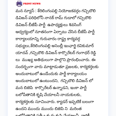
మన న్యూస్ : శేరిలింగంపల్లి నియోజకవర్గం గచ్చిబౌలి
డివిజన్ పరిధిలోనీ నానక్ రామ్ గుడాలో గచ్చిబౌలి
డివిజన్ బీజేపీ పార్టీ ఉపాధ్యక్షులు శివసింగ్
ఆధ్వర్యంలో నూతనంగా ఏర్పాటు చేసిన బీజేపీ పార్టీ
కార్యాలయాన్ని గురువారం రాష్ట్ర కార్యవర్గ
సభ్యులు,శేరిలింగంపల్లి అసెంబ్లీ ఇంఛార్జి రవికుమార్
యాదవ్ ,గచ్చిబౌలి డివిజన్ కార్పొరేటర్ గంగాధర్ రెడ్డి
లు ముఖ్య అతిథులుగా పాల్గొని ప్రారంభించారు. ఈ
సందర్భంగా వారు మాట్లాడుతూ ప్రజలకు, కార్యకర్తలకు
అందుబాటులో ఉండేందుకు పార్టీ కార్యాలయం
అందుబాటులో ఉంటుందని, గచ్చిబౌలి డివిజన్ లో
మన బిజెపి కార్పొరేటర్ ఉన్నాడని, ఇంకా పార్టీ
బలోపేతానికి కృషి చేయాలనీ నాయకులకు,
కార్యకర్తలకు సూచించారు. క్యాడర్ ఇప్పటికే బలంగా
ఉందని ముందు ముందు బిజెపి ని మరింత
బలోపేతానికి ప్రతీ ఒక్కరు కృషి చేయాలనీ, వారికీ