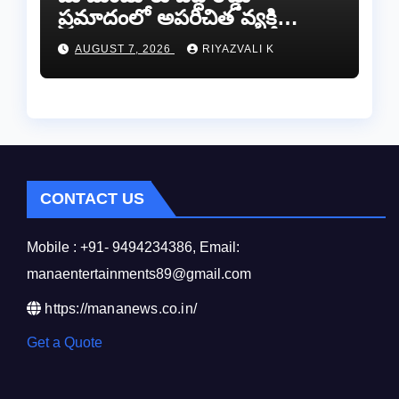
ప్రమాదంలో అపరిచిత వ్యక్తి
మృతి…సమాచారం తెలిస్తే
AUGUST 7, 2026
RIYAZVALI K
రేణిగుంట పోలీసులను
సంప్రదించండి.
CONTACT US
Mobile : +91- 9494234386, Email:
manaentertainments89@gmail.com
https://mananews.co.in/
Get a Quote