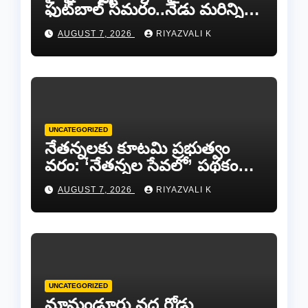
ఫుట్‌బాల్ సమరం..నేడు మరిన్ని
జట్లు సిద్ధం!.
AUGUST 7, 2026
RIYAZVALI K
UNCATEGORIZED
​నేతన్నలకు కూటమి ప్రభుత్వం
వరం: ‘నేతన్నల సేవలో’ పథకం
ద్వారా ఏటా ₹25,000 ఆర్థిక
AUGUST 7, 2026
RIYAZVALI K
సాయం!
UNCATEGORIZED
​మామండూరు వద్ద రోడ్డు