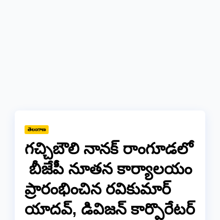
తెలంగాణ
గచ్చిబౌలి నానక్ రాంగూడలో
బీజేపీ నూతన కార్యాలయం
ప్రారంభించిన రవికుమార్
యాదవ్, డివిజన్ కార్పొరేటర్