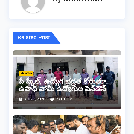
Related Post
తెలంగాణ
పే స్కేల్, ఉద్యోగ భద్రత కోరుతూ
ఉపాధి హామీ ఉద్యోగుల పెన్‌డౌన్
AUG 7, 2026
RAHEEM