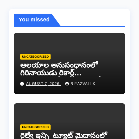
You missed
UNCATEGORIZED
ఆలయాల అనుసంధానంలో
గిరినాయుడు రికార్డ్
దారినేర్పరి..రోడ్డు నిర్మాణంతో పాటు
AUGUST 7, 2026
RIYAZVALI K
గోవుల సంరక్షణకు ప్రాణప్రతిష్ఠ!..
UNCATEGORIZED
రైల్వే ఇన్స్టిట్యూట్ మైదానంలో