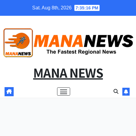
Skip
Sat. Aug 8th, 2026
7:35:17 PM
to
content
MANA NEWS