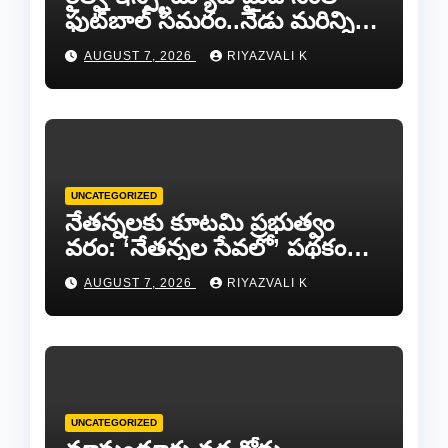
ఫుట్‌బాల్ సమరం..నేడు మరిన్ని
జట్లు సిద్ధం!.
AUGUST 7, 2026
RIYAZVALI K
UNCATEGORIZED
​నేతన్నలకు కూటమి ప్రభుత్వం
వరం: ‘నేతన్నల సేవలో’ పథకం
ద్వారా ఏటా ₹25,000 ఆర్థిక
AUGUST 7, 2026
RIYAZVALI K
సాయం!
UNCATEGORIZED