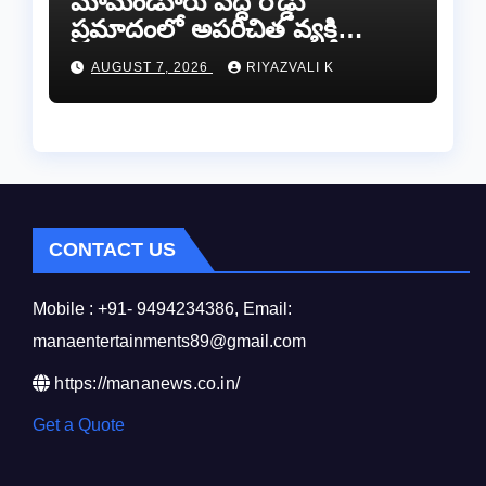
​మామండూరు వద్ద రోడ్డు
ప్రమాదంలో అపరిచిత వ్యక్తి
మృతి…సమాచారం తెలిస్తే
AUGUST 7, 2026
RIYAZVALI K
రేణిగుంట పోలీసులను
సంప్రదించండి.
CONTACT US
Mobile : +91- 9494234386, Email:
manaentertainments89@gmail.com
https://mananews.co.in/
Get a Quote