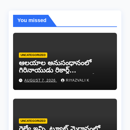
You missed
UNCATEGORIZED
ఆలయాల అనుసంధానంలో
గిరినాయుడు రికార్డ్
దారినేర్పరి..రోడ్డు నిర్మాణంతో పాటు
AUGUST 7, 2026
RIYAZVALI K
గోవుల సంరక్షణకు ప్రాణప్రతిష్ఠ!..
UNCATEGORIZED
రైల్వే ఇన్స్టిట్యూట్ మైదానంలో