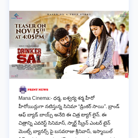
Mana Cinema:- ధర్మ, ఐశ్వర్య శర్మ హీరో
హీరోయిన్లుగా నటిస్తున్న సినిమా “డ్రింకర్ సాయి”. బ్రాండ్
ఆఫ్ బ్యాడ్ బాయ్స్ అనేది ఈ చిత్ర ట్యాగ్ లైన్. ఈ
చిత్రాన్ని ఎవరెస్ట్ సినిమాస్, స్మార్ట్ స్క్రీన్ ఎంటర్ టైన్
మెంట్స్ బ్యానర్స్ పై బసవరాజు శ్రీనివాస్, ఇస్మాయిల్