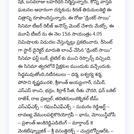
షేక్, బసవరాజు లహరిధర్ నిర్మిస్తున్నారు. కొన్ని వాస్తవ
ఘటనల ఆధారంగా దర్శకుడు కిరణ్ తిరుమలశెట్టి ఈ
చిత్రాన్ని రూపొందిస్తున్నారు. ఈ రోజు “డ్రింకర్ సాయి”
సినిమా టీజర్ రిలీజ్ అనౌన్స్ మెంట్ చేశారు మేకర్స్. ఈ
మూవీ టీజర్ ను ఈ నెల 15న సాయంత్రం 4.05
నిమిషాలకు విడుదల చేస్తున్నట్లు ప్రకటించారు. రీసెంట్
గా స్టార్ డైరెక్టర్ మారుతి లాంఛ్ చేసిన “డ్రింకర్ సాయి”
సినిమా ఫస్ట్ లుక్, టైటిల్ కు మంచి రెస్పాన్స్ వచ్చింది.
ఈ సినిమా త్వరలోనే ప్రేక్షకుల ముందుకు వచ్చేందుకు
సిద్ధమవుతోంది.నటీనటులు – ధర్మ, ఐశ్వర్య శర్మ,
పోసాని కృష్ణమురళి, శ్రీకాంత్ అయ్యంగార్, సమీర్,
ఎస్ఎస్ కాంచి, భద్రం, కిర్రాక్ సీత, రీతు చౌదరి, ఫన్ బకెట్
రాజేశ్, రాజ ప్రజ్వల్, తదితరులుటెక్నికల్ టీమ్
ఎస్ఎఫ్ఎక్స్ – రఘువీఎఫ్ఎక్స్ – సుమరం రెడ్డిఆర్ట్ –
లావణ్య వేములపల్లికొరియోగ్రఫీ – భాను, మోయిన్డీవోపీ
– ప్రశాంత్ అంకిరెడ్డిఎడిటింగ్ – మార్తాండ్ కె
వెంకటేష్మ్యూజిక్ – శ్రీ వసంత్లిరిక్స్ – చంద్రబోస్పీఆర్ఓ –