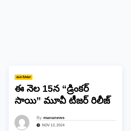
మన సినిమా
ఈ నెల 15న “డ్రింకర్
సాయి” మూవీ టీజర్ రిలీజ్
By
mananews
NOV 13, 2024