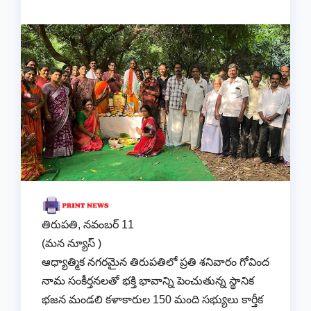
తిరుపతి, నవంబర్ 11
(మన న్యూస్ )
ఆధ్యాత్మిక నగరమైన తిరుపతిలో ప్రతి శనివారం గోవింద
నామ సంకీర్తనలతో భక్తి భావాన్ని పెంచుతున్న స్థానిక
భజన మండలి కళాకారుల 150 మంది సభ్యులు కార్తీక