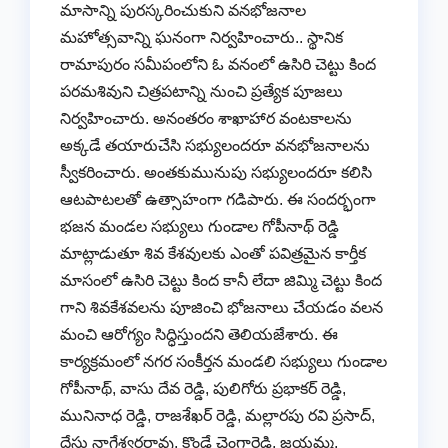
మాసాన్ని పురస్కరించుకుని వనభోజనాల
మహోత్సవాన్ని ఘనంగా నిర్వహించారు.. స్థానిక
రామాపురం సమీపంలోని ఓ వనంలో ఉసిరి చెట్టు కింద
పరమశివుని చిత్రపటాన్ని నుంచి ప్రత్యేక పూజలు
నిర్వహించారు. అనంతరం శాఖాహార వంటకాలను
అక్కడే తయారుచేసి సభ్యులందరూ వనభోజనాలను
స్వీకరించారు. అంతకుమునుపు సభ్యులందరూ కలిసి
ఆటపాటలతో ఉత్సాహంగా గడిపారు. ఈ సందర్భంగా
భజన మండల సభ్యులు గుండాల గోపీనాథ్ రెడ్డి
మాట్లాడుతూ శివ కేశవులకు ఎంతో పవిత్రమైన కార్తీక
మాసంలో ఉసిరి చెట్టు కింద కానీ లేదా జిమ్మి చెట్టు కింద
గాని శివకేశవలను పూజించి భోజనాలు చేయడం వలన
మంచి ఆరోగ్యం సిద్ధిస్తుందని తెలియజేశారు. ఈ
కార్యక్రమంలో నగర సంకీర్తన మండలి సభ్యులు గుండాల
గోపీనాథ్, వాసు దేవ రెడ్డి, పులిగోరు ప్రభాకర్ రెడ్డి,
మునినాధ రెడ్డి, రాజశేఖర్ రెడ్డి, మల్లారపు రవి ప్రసాద్,
దేసు నాగేశ్వరరావు, కొండే చెంగారెడ్డి, జయమ్మ,