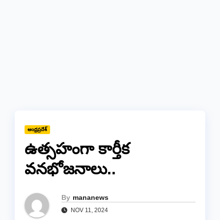
ఆంధ్రప్రదేశ్
ఉత్సహంగా కార్తీక
వనభోజనాలు..
By
mananews
NOV 11, 2024