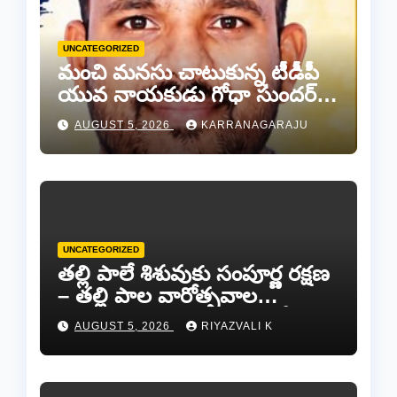
UNCATEGORIZED
మంచి మనసు చాటుకున్న టీడీపీ
యువ నాయకుడు గోధా సుందర్
రెడ్డి.
AUGUST 5, 2026
KARRANAGARAJU
UNCATEGORIZED
తల్లి పాలే శిశువుకు సంపూర్ణ రక్షణ
– తల్లి పాల వారోత్సవాల
సందర్భంగా అవగాహన ర్యాలీ…
AUGUST 5, 2026
RIYAZVALI K