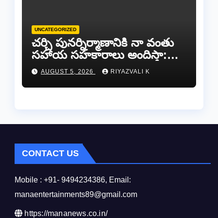
UNCATEGORIZED
చర్చి పునర్నిర్మాణానికి నా వంతు
సహాయ సహకారాలు అందిస్తా:
చంద్రగిరి ఎమ్మెల్యే పులివర్తి నాని.
AUGUST 5, 2026
RIYAZVALI K
CONTACT US
Mobile : +91- 9494234386, Email:
manaentertainments89@gmail.com
https://mananews.co.in/