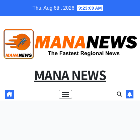
Skip
Thu. Aug 6th, 2026
9:23:10 AM
to
content
MANA NEWS