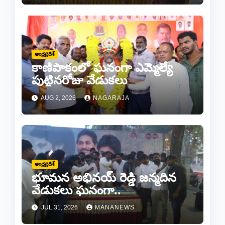
ఆంధ్రప్రదేశ్
కాణిపాకంలో ఘనంగా ఎమ్మెల్యే
పుట్టినరోజు వేడుకలు
AUG 2, 2026
NAGARAJA
ఆంధ్రప్రదేశ్
భూమన అభినయ్ రెడ్డి జన్మదిన
వేడుకలు ఘనంగా..
JUL 31, 2026
MANANEWS