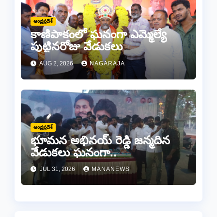
ఆంధ్రప్రదేశ్
కాణిపాకంలో ఘనంగా ఎమ్మెల్యే
పుట్టినరోజు వేడుకలు
AUG 2, 2026
NAGARAJA
ఆంధ్రప్రదేశ్
భూమన అభినయ్ రెడ్డి జన్మదిన
వేడుకలు ఘనంగా..
JUL 31, 2026
MANANEWS