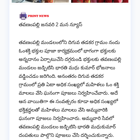
తవణంపల్లి జనవరి 2 మన న్యూస్
తవణంపల్లి మండలంలోని దిగువ తడకర గ్రామం నందు
ఓంశక్తి భక్తుల పూజా కార్యక్రమంలో భాగంగా భక్తులకు
అన్నదానం ఏర్పాటుచేసి దగ్గరుండి భక్తులకు తవణంపల్లి
మండలం జడ్పిటిసి భారతి మధు కుమార్ భోజనాలు
వడ్డించడం జరిగింది. అనంతరం దిగువ తడకర
గ్రామంలో ప్రతి ఏటా అధిక సంఖ్యలో మహిళలు ఓం శక్తి
మాలలు వేసి ఘనంగా పూజలు నిర్వహించేవారు. అదే
ఆన వాయితిగా ఈ సంవత్సరం కూడా అధిక సంఖ్యలో
భక్తిశ్రద్ధలతో మహిళలు మాలలు వేసి అమ్మవారికి
ఘనంగా పూజలు నిర్వహించారు. అమ్మవారి సేవలో
తవణంపల్లి మండలం జడ్పిటిసి భారతి మధుకుమార్
దంపతులు పాల్గొని పూజలు చేసి దర్శించుకున్నారు.