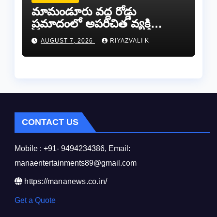
​మామండూరు వద్ద రోడ్డు
ప్రమాదంలో అపరిచిత వ్యక్తి
మృతి…సమాచారం తెలిస్తే
AUGUST 7, 2026
RIYAZVALI K
రేణిగుంట పోలీసులను
సంప్రదించండి.
CONTACT US
Mobile : +91- 9494234386, Email:
manaentertainments89@gmail.com
https://mananews.co.in/
Get a Quote