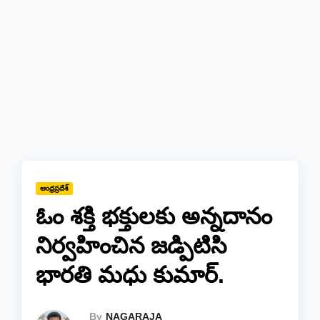
ఆంధ్రప్రదేశ్
ఓం శక్తి భక్తులకు అన్నదానం
నిర్వహించిన జడ్పిటిసి
భారతి మధు కుమార్.
By
NAGARAJA