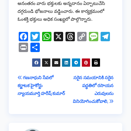
అనంతరం వారు భక్తులకు అన్నదానం ఏర్పాటుచేసి
దగ్గరుండి భోజనాలు వడ్డించారు. ఈ కార్యక్రమంలో
ఓంశక్తి భక్తులు అధిక సంఖ్యలో పాల్గొన్నారు.
F
T
W
X
T
C
M
T
a
wi
h
hr
o
e
el
Pr
S
c
tt
at
e
p
ss
e
in
h
e
er
s
a
y
a
gr
t
ar
b
A
d
Li
g
a
e
Post
గణనాధుని సేవలో
సరైన సమయానికి సరైన
o
p
s
n
e
m
కర్ణాటక హైకోర్టు
పద్ధతిలో రసాయన
navigation
o
p
k
న్యాయమూర్తి హరీష్ కుమార్
ఎరువులను
k
వినియోగించుకోవాలి,