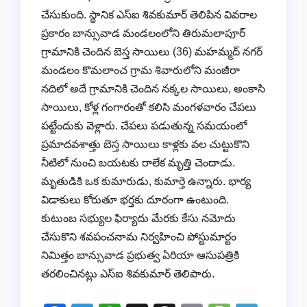
చేసుకుంది. స్థానిక ఎస్ఐ శివకుమార్ తెలిపిన వివరాల
ప్రకారం బాన్సువాడ మండలంలోని తిరుమలాపూర్
గ్రామానికి చెందిన బెస్త సాయిలు (36) మహమ్మద్ నగర్
మండలం కొమలాంచ గ్రామ శివారులోని మంజీరా
నదిలో అదే గ్రామానికి చెందిన నక్కల సాయిలు, అంకాసి
సాయిలు, కోళ్ల గంగారంతో కలిసి మంగళవారం చేపలు
పట్టేందుకు వెళ్లారు. చేపలు పడుతున్న సమయంలో
ప్రమాదవశాత్తు బెస్త సాయిలు కాళ్లకు వల చుట్టుకొని
నీటిలో నుంచి బయటకు రాలేక మృత్తి చెందాడు.
మృతుడికి ఒక కుమారుడు, కుమార్తె ఉన్నారు. భార్య
విడాకులు కోరుతూ భర్తకు దూరంగా ఉంటుంది.
కుటుంబ సభ్యుల ఫిర్యాదు మేరకు కేసు నమోదు
చేసుకొని శవపంచనామ నిర్వహించి పోస్టుమార్టం
నిమిత్తం బాన్సువాడ ప్రభుత్వ ఏరియా ఆసుపత్రికి
తరలించినట్లు ఎస్ఐ శివకుమార్ తెలిపారు.