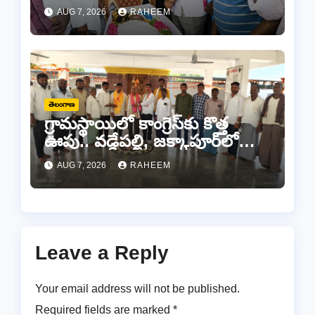
జర్నలిస్టు సల్ల ఆశన్నకు కన్నీటి
AUG 7, 2026
RAHEEM
వీడ్కోలు…
తెలంగాణ
గ్రామస్థాయిలో కాంగ్రెస్‌కు కొత్త
ఊపు.. వడ్డేపల్లి, జక్కాపూర్‌లో
నూతన కమిటీల ఏర్పాటు
AUG 7, 2026
RAHEEM
Leave a Reply
Your email address will not be published.
Required fields are marked
*