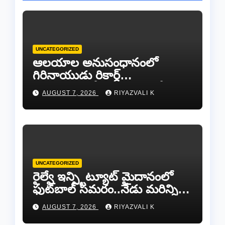
UNCATEGORIZED
ఆలయాల అనుసంధానంలో
గిరినాయుడు రికార్డ్
దారినేర్పరి..రోడ్డు నిర్మాణంతో పాటు
AUGUST 7, 2026
RIYAZVALI K
గోవుల సంరక్షణకు ప్రాణప్రతిష్ఠ!..
UNCATEGORIZED
రైల్వే ఇన్స్టిట్యూట్ మైదానంలో
ఫుట్‌బాల్ సమరం..నేడు మరిన్ని
జట్లు సిద్ధం!.
AUGUST 7, 2026
RIYAZVALI K