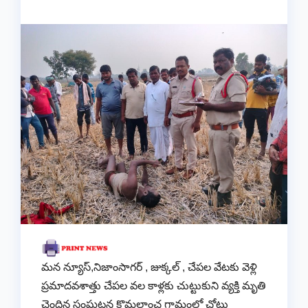
మన న్యూస్,నిజాంసాగర్ , జుక్కల్ , చేపల వేటకు వెళ్లి
ప్రమాదవశాత్తు చేపల వల కాళ్లకు చుట్టుకుని వ్యక్తి మృతి
చెందిన సంఘటన కొమలాంచ గ్రామంలో చోటు