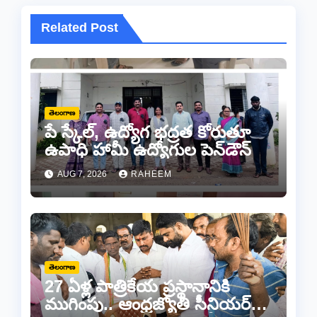
Related Post
తెలంగాణ
పే స్కేల్, ఉద్యోగ భద్రత కోరుతూ
ఉపాధి హామీ ఉద్యోగుల పెన్‌డౌన్
AUG 7, 2026
RAHEEM
తెలంగాణ
27 ఏళ్ల పాత్రికేయ ప్రస్థానానికి
ముగింపు.. ఆంధ్రజ్యోతి సీనియర్