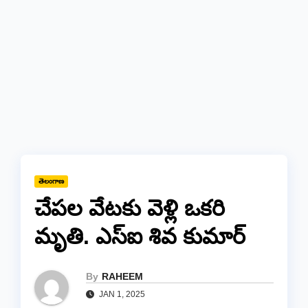
తెలంగాణ
చేపల వేటకు వెళ్లి ఒకరి
మృతి. ఎస్ఐ శివ కుమార్
By
RAHEEM
JAN 1, 2025