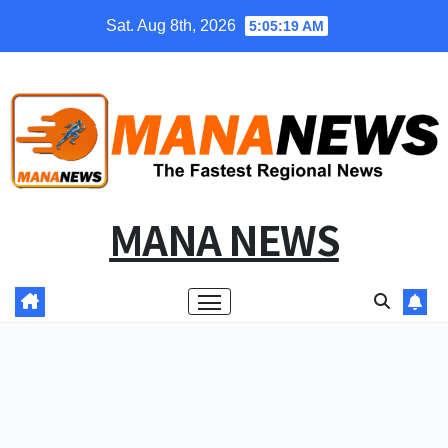
Skip
Sat. Aug 8th, 2026
5:05:19 AM
to
content
MANA NEWS