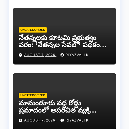
UNCATEGORIZED
​నేతన్నలకు కూటమి ప్రభుత్వం
వరం: ‘నేతన్నల సేవలో’ పథకం
ద్వారా ఏటా ₹25,000 ఆర్థిక
AUGUST 7, 2026
RIYAZVALI K
సాయం!
UNCATEGORIZED
​మామండూరు వద్ద రోడ్డు
ప్రమాదంలో అపరిచిత వ్యక్తి
మృతి…సమాచారం తెలిస్తే
AUGUST 7, 2026
RIYAZVALI K
రేణిగుంట పోలీసులను