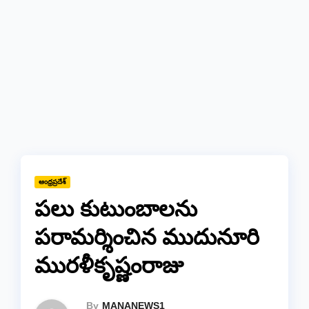
ఆంధ్రప్రదేశ్
పలు కుటుంబాలను
పరామర్శించిన ముదునూరి
మురళీకృష్ణంరాజు
By
MANANEWS1