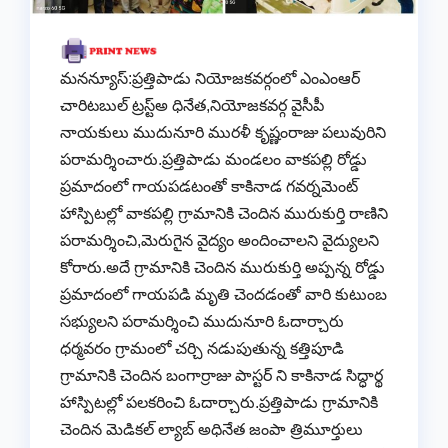
మనన్యూస్:ప్రత్తిపాడు నియోజకవర్గంలో ఎంఎంఆర్
చారిటబుల్ ట్రస్ట్అ ధినేత,నియోజకవర్గ వైసీపీ
నాయకులు ముదునూరి మురళీ కృష్ణంరాజు పలువురిని
పరామర్శించారు.ప్రత్తిపాడు మండలం వాకపల్లి రోడ్డు
ప్రమాదంలో గాయపడటంతో కాకినాడ గవర్నమెంట్
హాస్పిటల్లో వాకపల్లి గ్రామానికి చెందిన మురుకుర్తి రాణిని
పరామర్శించి,మెరుగైన వైద్యం అందించాలని వైద్యులని
కోరారు.అదే గ్రామానికి చెందిన మురుకుర్తి అప్పన్న రోడ్డు
ప్రమాదంలో గాయపడి మృతి చెందడంతో వారి కుటుంబ
సభ్యులని పరామర్శించి ముదునూరి ఓదార్చారు
ధర్మవరం గ్రామంలో చర్చి నడుపుతున్న కత్తిపూడి
గ్రామానికి చెందిన బంగార్రాజు పాస్టర్ ని కాకినాడ సిద్ధార్థ
హాస్పిటల్లో పలకరించి ఓదార్చారు.ప్రత్తిపాడు గ్రామానికి
చెందిన మెడికల్ ల్యాబ్ అధినేత జంపా త్రిమూర్తులు