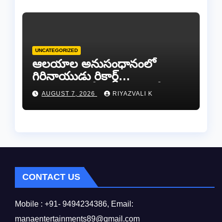
UNCATEGORIZED
ఆలయాల అనుసంధానంలో
గిరినాయుడు రికార్డ్
దారినేర్పరి..రోడ్డు నిర్మాణంతో పాటు
AUGUST 7, 2026
RIYAZVALI K
గోవుల సంరక్షణకు ప్రాణప్రతిష్ఠ!..
CONTACT US
Mobile : +91- 9494234386, Email:
manaentertainments89@gmail.com