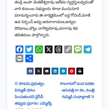
తండ్రి జంపా వెంకటేశ్వరావు ఇటీవల స్వర్గస్తులవ్వడంతో
వారి కుటుంబ సభ్యులను కూడా ముదునూరి
పరామర్శించారు.ఈ కార్యక్రమంలో బర్ల గోవింద్,మాజీ
ఉప సర్పంచ్ అవ్వ ఆదినారాయణ,జువ్వల
దొరబాబు,బొల్లు నాగేశ్వరరావు,మాగాపు శివ
తదితరులు పాల్గొన్నారు.
F
T
W
X
T
C
M
T
a
wi
h
hr
o
e
el
Pr
S
c
tt
at
e
p
ss
e
in
h
e
er
s
a
y
a
gr
t
ar
b
A
d
Li
g
a
e
Post
కూటమి ప్రభుత్వం
సాలూరులో వంద పడకల
o
p
s
n
e
m
విద్యుత్ ధరలు
ఆసుపత్రి నా కల, మంత్రి
navigation
o
p
k
పెంచుతుందని వైసీపీ
గుమ్మిడి సంధ్యారాణి
k
తప్పుడు ప్రచారం: ఎమ్మెల్యే