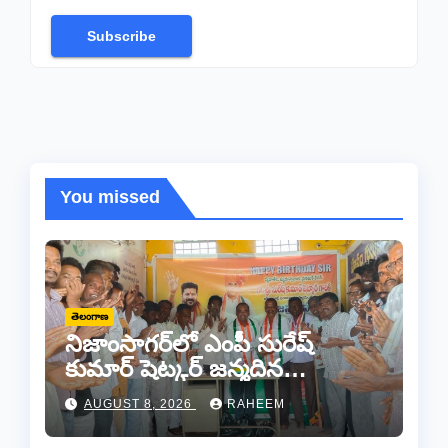
Subscribe
You missed
తెలంగాణ
నిజాంసాగర్‌లో ఎంపీ సురేష్
కుమార్ షెట్కర్ జన్మదిన
వేడుకలు..
AUGUST 8, 2026
RAHEEM