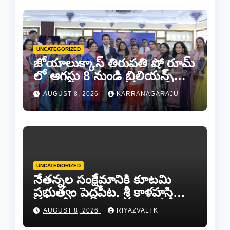
UNCATEGORIZED
జోయాలుక్కాస్ తిరుపతి షో రూమ్
లో ఆగస్టు 8 నుండి బ్రిలియన్స్
డైమండ్ జ్యాయలరీ షో..
AUGUST 8, 2026
KARRANAGARAJU
UNCATEGORIZED
నేతన్నల సంక్షేమానికి కూటమి
ప్రభుత్వం పెద్దపీట. శ్రీ కాళహస్తి
ఎమ్మెల్యే బొజ్జల వెంకట సుధీర్ రెడ్డి.
AUGUST 8, 2026
RIYAZVALI K