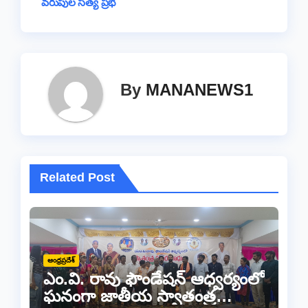
వరుపుల సత్య ప్రభ
By
MANANEWS1
Related Post
ఆంధ్రప్రదేశ్
ఎం.వి. రావు ఫౌండేషన్ ఆధ్వర్యంలో
ఘనంగా జాతీయ స్వాతంత్ర