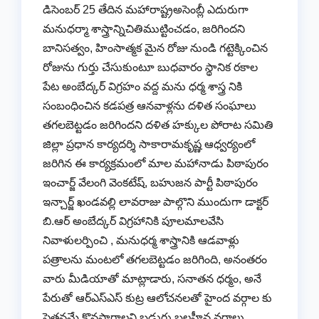
డిసెంబర్ 25 తేదిన మహారాష్ట్రఅసెంబ్లీ ఎదురుగా
మనుధర్మా శాస్త్రాన్నిచితిముట్టించడం, జరిగిందని
బానిసత్వం, హింసాత్మక మైన రోజు నుండి గట్టెక్కించిన
రోజును గుర్తు చేసుకుంటూ బుధవారం స్థానిక రకాల
పేట అంబేద్కర్ విగ్రహం వద్ద మను ధర్మ శాస్త్ర నికి
సంబంధించిన కడపత్ర ఆనవాళ్లను దళిత సంఘాలు
తగలబెట్టడం జరిగిందని దళిత హక్కుల పోరాట సమితి
జిల్లా ప్రధాన కార్యదర్శి సాకారామకృష్ణ ఆధ్వర్యంలో
జరిగిన ఈ కార్యక్రమంలో మాల మహానాడు పిఠాపురం
ఇంచార్జ్ వేలంగి వెంకటేష్, బహుజన పార్టీ పిఠాపురం
ఇన్చార్జ్ ఖండవల్లి లావరాజు పాల్గొని ముందుగా డాక్టర్
బి.ఆర్ అంబేద్కర్ విగ్రహానికి పూలమాలవేసి
నివాళులర్పించి , మనుధర్మ శాస్త్రానికి ఆడవాళ్లు
పత్రాలను మంటలో తగలబెట్టడం జరిగింది, అనంతరం
వారు మీడియాతో మాట్లాడారు, సనాతన ధర్మం, అనే
పేరుతో ఆర్ఎస్ఎస్ కుట్ర ఆలోచనలతో హైంద వర్గాల కు
పెత్తనమే కొనసాగాలని బడుగు బలహీన వర్గాలు