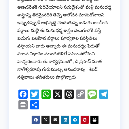
అణచవేతకి గురిచేయాలని సదుద్దేశంతో మళ్లీ మనుధర్మ
శాస్త్రాన్ని తెరమైనదికి తెచ్చే ఆలోచన మానుకోవాలని
ఇప్పుడిప్పుడే అభివృద్ధి చెందుతున్న బడుగు బలహీన
వర్గాలు మళ్లీ ఈ మనుధర్మ శాస్త్రం వెలుగులోకి వస్తే
బడుగు బలహీన వర్గాలు పూర్వకాల పరిస్థితిలు
వస్తాయని వారు అన్నారు ఈ మనుధర్మం పేరుతో
పాలన విధానం ముందుకెళితే సహించబోమని
హెచ్చరించారు ఈ కార్యక్రమంలో , డి ప్రసాద్ మాత
నాగేశ్వరరావు గురుముచ్చి ఆనందరావు , శేఖర్,
సత్తిబాబు తదితరులు పాల్గొన్నారు
F
T
W
X
T
C
M
T
a
wi
h
hr
o
e
el
Pr
S
c
tt
at
e
p
ss
e
in
h
e
er
s
a
y
a
gr
t
ar