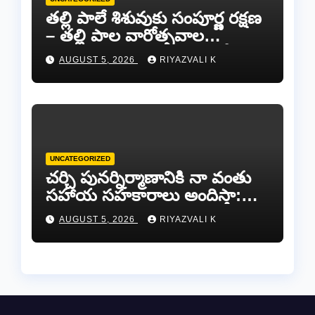
తల్లి పాలే శిశువుకు సంపూర్ణ రక్షణ
– తల్లి పాల వారోత్సవాల
సందర్భంగా అవగాహన ర్యాలీ…
AUGUST 5, 2026
RIYAZVALI K
UNCATEGORIZED
చర్చి పునర్నిర్మాణానికి నా వంతు
సహాయ సహకారాలు అందిస్తా:
చంద్రగిరి ఎమ్మెల్యే పులివర్తి నాని.
AUGUST 5, 2026
RIYAZVALI K