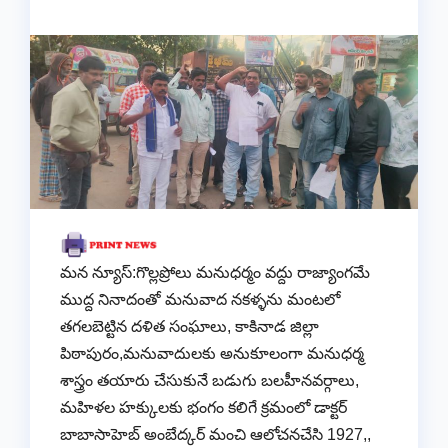
మన న్యూస్:గొల్లప్రోలు మనుధర్మం వద్దు రాజ్యాంగమే
ముద్ద నినాదంతో మనువాద నకళ్ళను మంటలో
తగలబెట్టిన దళిత సంఘాలు, కాకినాడ జిల్లా
పిఠాపురం,మనువాదులకు అనుకూలంగా మనుధర్మ
శాస్త్రం తయారు చేసుకునే బడుగు బలహీనవర్గాలు,
మహిళల హక్కులకు భంగం కలిగే క్రమంలో డాక్టర్
బాబాసాహెబ్ అంబేద్కర్ మంచి ఆలోచనచేసి 1927,,