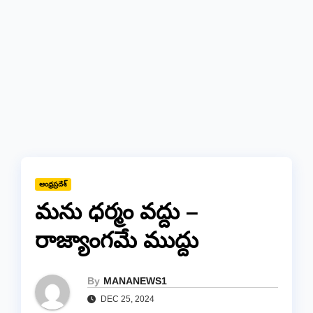
ఆంధ్రప్రదేశ్
మను ధర్మం వద్దు –
రాజ్యాంగమే ముద్దు
By
MANANEWS1
DEC 25, 2024