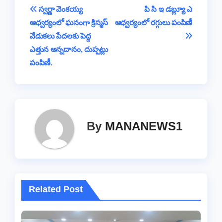
b
A
d
Li
g
a
e
Post
స్వర్ణా వెంకయ్య
పి సి ఇ డబ్ల్యూ ఎ
o
p
s
n
e
m
ఆధ్వర్యంలో ఘనంగా క్రిస్మస్
ఆధ్వర్యంలో రగ్గులు పంపిణీ
navigation
o
p
k
వేడుకలు పేదలకు పెద్ద
k
ఎత్తున అన్నదానం, దుప్పట్లు
పంపిణీ.
By
MANANEWS1
Related Post