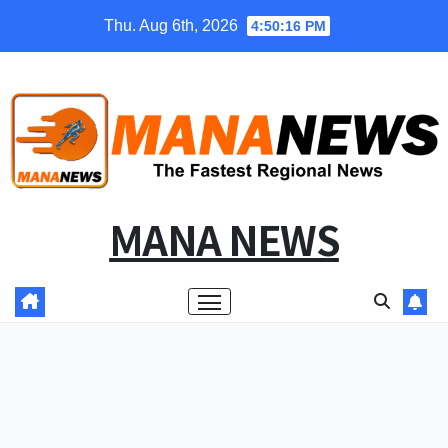
Skip
Thu. Aug 6th, 2026
4:50:16 PM
to
content
MANA NEWS