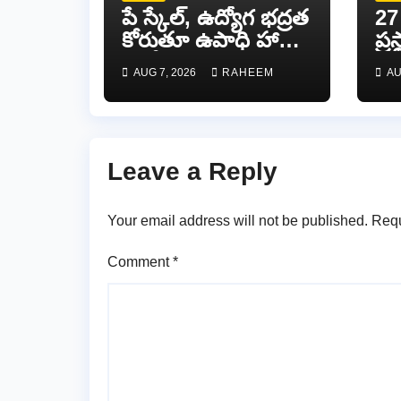
పే స్కేల్, ఉద్యోగ భద్రత
27 
కోరుతూ ఉపాధి హామీ
ప్ర
ఉద్యోగుల పెన్‌డౌన్
ఆం
AUG 7, 2026
RAHEEM
AU
జర్
కన్
Leave a Reply
Your email address will not be published.
Requ
Comment
*