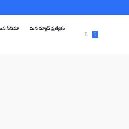
న సినిమా
మన న్యూస్ ప్రత్యేకం