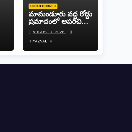
UNCATEGORIZED
​మామండూరు వద్ద రోడ్డు
ప్రమాదంలో అపరిచిత
వ్యక్తి మృతి…
AUGUST 7, 2026
సమాచారం తెలిస్తే
RIYAZVALI K
రేణిగుంట పోలీసులను
సంప్రదించండి.