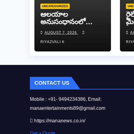
UNCATEGORIZED
UNC
ఆలయాల
రైల
అనుసంధానంలో
మై
గిరినాయుడు రికార్డ్
సమ
AUGUST 7, 2026
A
దారినేర్పరి..రోడ్డు
జట్
RIYAZVALI K
RIY
నిర్మాణంతో పాటు
గోవుల సంరక్షణకు
ప్రాణప్రతిష్ఠ!..
CONTACT US
Mobile : +91- 9494234386, Email:
manaentertainments89@gmail.com
https://mananews.co.in/
Get a Quote