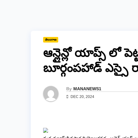
తెలంగాణ
ఆన్లైన్లో యాప్స్ లో పె
బూర్గంపహాడ్ ఎస్సై ర
By
MANANEWS1
DEC 20, 2024