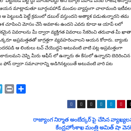
పెట్టుబడి పెట్టొద్దు మోసపోవద్దు అని బూర్గం పహాడ్ ఎస్ఐ రాజేష్ అన్నార
లో ఆయన మాట్లాడుతూ బూర్గంపహాడ్ మండల వ్యాప్తంగా చాలామంది ఇటీవల
ి ఆ పెట్టుబడి పెట్టే క్రమంలో డబుల్ వస్తుందని అత్యాశ పడుతున్నారని తమ
్బు ఆశ చూపించి మోసం చేసే అవకాశం ఉందని ఎవరు కూడా ఆ యాప్ లలో
ు ఈ రకమైన వివరాలను మీ ద్వారా వ్యక్తిగత వివరాలు సేకరించి తరువాత మీ ఖాత
ఒక్కరూ అప్రమత్తతతో జాగ్రత్తగా వ్యవహరించాలని ఆయన కోరారు. బ్యాంకు
తొందరపడి ఆ లింకులు టచ్ చేయొద్దని అటువంటి వాటి పట్ల అప్రమత్తంగా
ికారులమని చెప్పి మీరు ఆఫీస్ లో ఉన్నారు ఈ కేసులో ఉన్నారని బెదిరించిన
ులు ఫోన్ ద్వారా సమాచారాన్ని అడిగినట్లయితే అటువంటి వారి పట
T
Pr
S
el
in
h
e
t
ar
gr
e
రాజ్యాంగ నిర్మాత అంబేద్కర్ పై చేసిన వ్యాఖ్యల
a
కేంద్రహోంశాఖ మంత్రి అమిత్ షా వెనక్