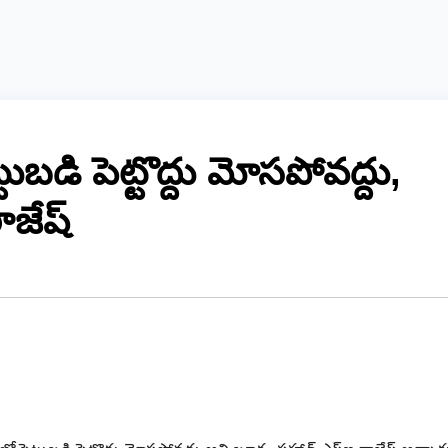
ట్టుబడి పెట్టొద్దు మోసపోవద్దు,
ాజేష్