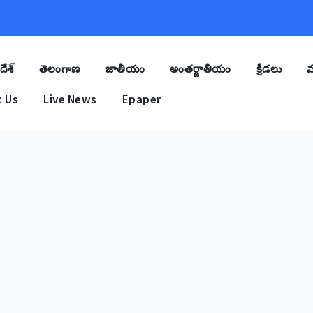
దేశ్
తెలంగాణ
జాతీయం
అంతర్జాతీయం
క్రీడలు
మ
 Us
Live News
Epaper