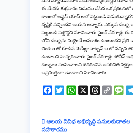
మన న్యూస్:పినపాక నియోజకవర్గం,ఆన్లైన్ యాప్ లలో 
ఈ మేరకు శుక్రవారం విడుదల చేసిన ఒక ప్రకటన
కాలంలో ఆన్లైన్ యాప్ లలో పెట్టుబడి పెడుతున్నారన
దృష్టికి వచ్చిందని ఆయన అన్నారు. ఎక్కువ డబ
పెట్టుబడి పెట్టొద్దని సూచించారు సైబర్ నేరగాళ్ల
లోని డబ్బును మళ్లించే అవకాశం ఉంటుందని ప్రతి 
లింకుల తో కూడిన మెసేజ్లు వాట్సప్ ల లో వచ్చిన 
ఉండాలని హెచ్చరించారు సైబర్ నేరగాళ్లు పోలీస్ అధ
డబ్బులు పంపించాలని బెదిరించిన అపరిచిత వ్యక్త
అప్రమత్తంగా ఉండాలని సూచించారు.
F
T
W
X
T
C
M
a
wi
h
hr
o
e
c
tt
at
e
p
ss
e
er
s
a
y
a
Post
ఆలయ వివిధ అభివృద్ధి పనులకుదాతల
b
A
d
Li
g
సహకారము