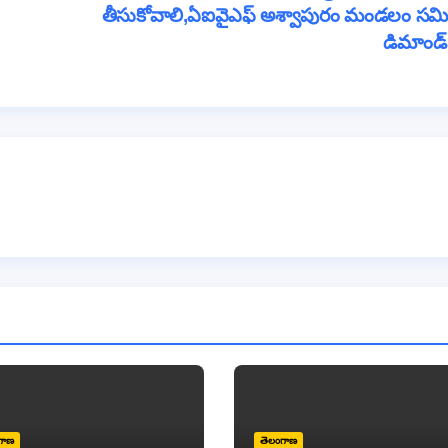
m
తీసుకోవాలి,ఏఐవైఎఫ్ అశ్వాపురం మండలం సమి
డిమాండ
గాణ
తెలంగాణ