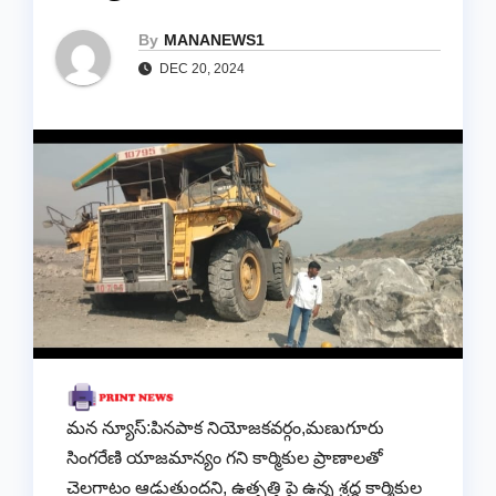
By
MANANEWS1
DEC 20, 2024
మన న్యూస్:పినపాక నియోజకవర్గం,మణుగూరు
సింగరేణి యాజమాన్యం గని కార్మికుల ప్రాణాలతో
చెలగాటం ఆడుతుందని, ఉత్పత్తి పై ఉన్న శ్రద్ధ కార్మికుల