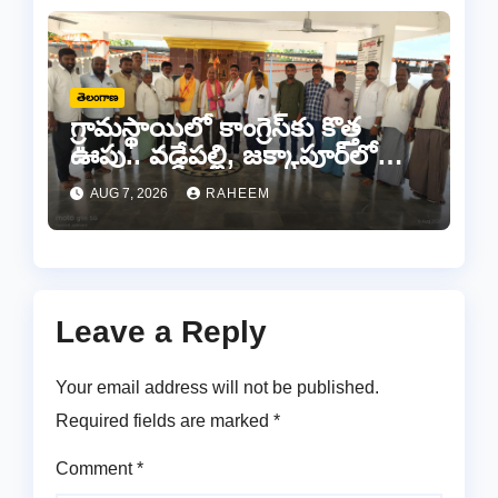
తెలంగాణ
గ్రామస్థాయిలో కాంగ్రెస్‌కు కొత్త
ఊపు.. వడ్డేపల్లి, జక్కాపూర్‌లో
నూతన కమిటీల ఏర్పాటు
AUG 7, 2026
RAHEEM
Leave a Reply
Your email address will not be published.
Required fields are marked
*
Comment
*