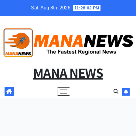
Skip
Sat. Aug 8th, 2026
11:28:03 PM
to
content
MANA NEWS