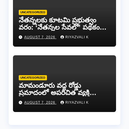
UNCATEGORIZED
​నేతన్నలకు కూటమి ప్రభుత్వం
వరం: ‘నేతన్నల సేవలో’ పథకం
ద్వారా ఏటా ₹25,000 ఆర్థిక
AUGUST 7, 2026
RIYAZVALI K
సాయం!
UNCATEGORIZED
​మామండూరు వద్ద రోడ్డు
ప్రమాదంలో అపరిచిత వ్యక్తి
మృతి…సమాచారం తెలిస్తే
AUGUST 7, 2026
RIYAZVALI K
రేణిగుంట పోలీసులను
సంప్రదించండి.