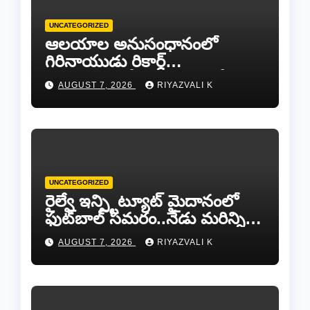
UNCATEGORIZED
ఆలయాల అనుసంధానంలో
గిరినాయుడు రికార్డ్
దారినేర్పరి..రోడ్డు నిర్మాణంతో పాటు
AUGUST 7, 2026
RIYAZVALI K
గోవుల సంరక్షణకు ప్రాణప్రతిష్ఠ!..
UNCATEGORIZED
రైల్వే ఇన్స్టిట్యూట్ మైదానంలో
ఫుట్‌బాల్ సమరం..నేడు మరిన్ని
జట్లు సిద్ధం!.
AUGUST 7, 2026
RIYAZVALI K