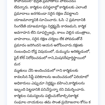
కాపాడటంలో భద్రత ప్రమాణాలు పాటించడం
లేదన్నారు. కార్మికుల పనిస్థలాల్లో కార్మికులకు ఎలాంటి
ప్రమాదాలు జరగకుండా సరైన రక్షణ చేపట్టాలని
యాజమాన్యానికి సూచించారు. ఓసి -2 ప్రమాదానికి
సింగరేణి యాజమాన్యం నిర్లక్ష్యమే కారణమని, కార్మిక
అవగాహన లేని సూపర్వైజర్లు, కాలం చెల్లిన యంత్రాలు,
వాహనాలు, సరైన రక్షణ చర్యలు లేక పోవడంతోనే
ప్రమాదం జరిగిందని ఆయన ఆరోపించారు.రక్షణకు
సంబంధించి రోడ్ల విషయంలో, దుమ్మును అరికట్టడంలో,
ఫైర్‌ కోల్‌ నిరోధించడంలో గాని,మిషనరీపూర్తిస్థాయిలో
మర
మ్మతులు చేసి అందించడంలో గాని కార్మికులకు
కావలసిన సేప్టీ పరికరాలను అందించడంలో ఏరియాలో
అధికారులు ఎప్పుడూ నిర్లక్ష్యం వహించి,కార్మికులను
ఇబ్బంది పెట్టడానికి పనిచేస్తున్నా రని విమర్శించారు.
కార్మికుల సమస్యలను పట్టించుకోవాల్సినకార్మిక
సంఘాల నాయకులు తమ సొంత ప్రయోజనాల కోసం క