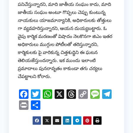
పనిచేస్తున్నారని, మాది జాతీయ సంఘం కాదు, మాది
జాతీయ సంఘం అంటూ గొప్పలు చెప్పు కుంటున్న
నాయకులు యాజమాన్యానికి, అధికారులకు తోత్తులు
గా వ్యవహరిస్తున్నారని, ఆయన దుయ్యబట్టారు. ఓ
వైపు కార్మిక మరణంతో విషాదం నెలకొనగా జిఎం ఇతర
అధికారులు ముగ్గుల పోటీలతో తరిస్తున్నారని,
కార్మికులకు పై వారికున్న చిత్తశుద్ధిని ఈ ఘటన
తెలియజేస్తుందన్నారు. ఇక ముందు ఇలాంటి
ప్రమాదాలు పునరావృతం కాకుండా తగు చర్యలు
చేపట్టాలని కోరారు.
F
T
W
X
T
C
M
T
a
wi
h
hr
o
e
el
Pr
S
c
tt
at
e
p
ss
e
in
h
e
er
s
a
y
a
gr
t
ar
b
A
d
Li
g
a