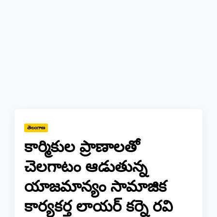
తెలంగాణ
కార్మికుల ప్రాణాలతో
చెలగాటం ఆడుతున్న
యాజమాన్యం సామాజిక
కార్యకర్త లాయర్ కర్నె రవి