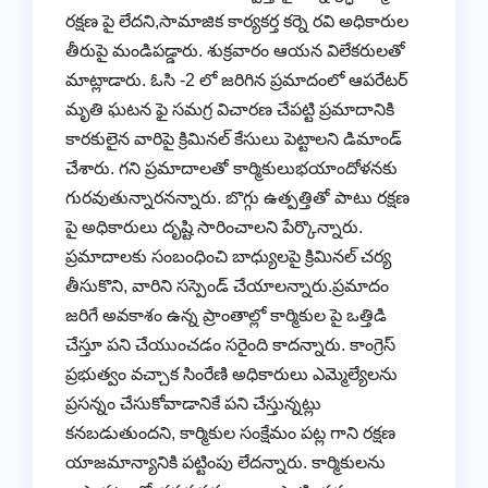
రక్షణ పై లేదని,సామాజిక కార్యకర్త కర్నె రవి అధికారుల
తీరుపై మండిపడ్డారు. శుక్రవారం ఆయన విలేకరులతో
మాట్లాడారు. ఓసి -2 లో జరిగిన ప్రమాదంలో ఆపరేటర్
మృతి ఘటన ఫై సమగ్ర విచారణ చేపట్టి ప్రమాదానికి
కారకులైన వారిపై క్రిమినల్ కేసులు పెట్టాలని డిమాండ్
చేశారు. గని ప్రమాదాలతో కార్మికులుభయాందోళనకు
గురవుతున్నారనన్నారు. బొగ్గు ఉత్పత్తితో పాటు రక్షణ
పై అధికారులు దృష్టి సారించాలని పేర్కొన్నారు.
ప్రమాదాలకు సంబంధించి బాధ్యులపై క్రిమినల్ చర్య
తీసుకొని, వారిని సస్పెండ్ చేయాలన్నారు.ప్రమాదం
జరిగే అవకాశం ఉన్న ప్రాంతాల్లో కార్మికుల పై ఒత్తిడి
చేస్తూ పని చేయుంచడం సరైంది కాదన్నారు. కాంగ్రెస్
ప్రభుత్వం వచ్చాక సింరేణి అధికారులు ఎమ్మెల్యేలను
ప్రసన్నం చేసుకోవాడానికే పని చేస్తున్నట్లు
కనబడుతుందని, కార్మికుల సంక్షేమం పట్ల గాని రక్షణ
యాజమాన్యానికి పట్టింపు లేదన్నారు. కార్మికులను