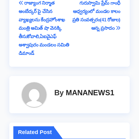
e
Post
రాజ్యాంగ నిర్మాత
గురుస్వామి ప్రేమ్ గాంధీ
o
p
s
n
e
m
అంబేద్కర్ పై చేసిన
ఆధ్వర్యంలో మండల కాలం
navigation
o
p
k
వ్యాఖ్యలను కేంద్రహోంశాఖ
ప్రతి సంవత్సరం(41 రోజుల)
k
మంత్రి అమిత్ షా వెనక్కి
అన్న ప్రసాదo
తీసుకోవాలి,ఏఐవైఎఫ్
అశ్వాపురం మండలం సమితి
డిమాండ్
By
MANANEWS1
Related Post