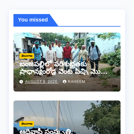
You missed
తెలంగాణ
బంజపల్లిలో పరిశుభ్రతకు
ప్రాధాన్యంరోడ్ల వెంట పిచ్చి మొక్కల
తొలగింపు..
AUGUST 9, 2026
RAHEEM
తెలంగాణ
ఆదివాసీ సంస్కృతి,