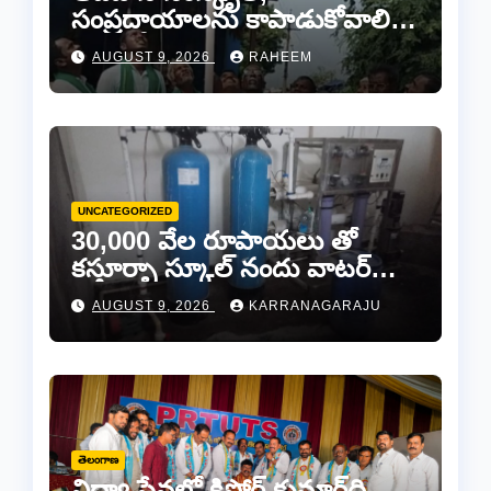
సంప్రదాయాలను కాపాడుకోవాలి…
ఆదివాసీ నాయకపోడ్ జిల్లా
AUGUST 9, 2026
RAHEEM
అధ్యక్షులు మొట్ట పెంటయ్య
UNCATEGORIZED
30,000 వేల రూపాయలు తో
కస్తూర్బా స్కూల్ నందు వాటర్
ప్లాంట్ మరమ్మతులకి “చెక్”..
AUGUST 9, 2026
KARRANAGARAJU
తెలంగాణ
విద్యా సేవల్లో కిషోర్ కుమార్‌ది