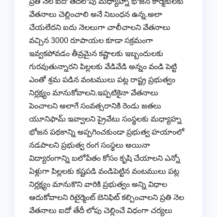
ప్రతి నెల ఐదో తేదీలోపు మధ్యాహ్న భోజన కార్మికులకు
వేతనాలు చెల్లించాలి అనే నిబంధన ఉన్న.అలా
చేయలేదని ఐదు నెలలుగా చాలీచాలని వేతనాలు
వచ్చిన 3000 రూపాయల కూడా సక్రమంగా
ఇవ్వకపోవడం తీవ్రమైన కష్టాలకు ఇబ్బందులకు
గురవుతున్నారని పిల్లలకు వేడివేడి అన్నం వండి పెట్టి
ఎంతో శ్రమ పడిన వంటములు పట్ల రాష్ట్ర ప్రభుత్వం
నిర్లక్ష్యం మానుకోవాలని.ఇప్పటికైనా వేతనాలు
పెంచాలని అలాగే సంవత్సరానికి రెండు జతలు
యూనిఫామ్ ఇవ్వాలని ప్రైవేటు సంస్థలకు మధ్యాహ్న
భోజన పథకాన్ని అప్పగించకుండా ప్రభుత్వ హయాంలో
నడపాలని ప్రభుత్వ రంగ సంస్థలు అయినా
విద్యారంగాన్ని బలోపేతం కోసం కృషి చేయాలని ఎన్నో
ఏళ్లుగా పిల్లలకు కష్టపడి వండిపెట్టిన వంటములు పట్ల
నిర్లక్ష్యం మానుకొని వారికి ప్రభుత్వం అన్ని విధాల
ఆదుకోవాలని రిటైర్మెంట్ బెనిఫిట్ కల్పించాలని ప్రతి నెల
వేతనాలు ఐదో తేదీ లోపు చెల్లించే విధంగా చర్యలు