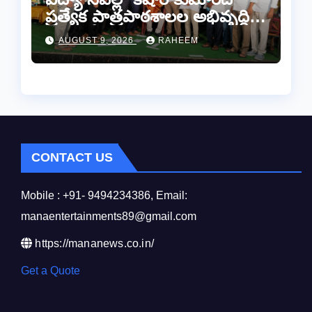
ప్రత్యేక పాత్రపాఠశాలల అభివృద్ధికి
“మనకోసం మనం” సంస్థ అండ –
AUGUST 9, 2026
RAHEEM
కామారెడ్డిలో ఘన సన్మానం..
CONTACT US
Mobile : +91- 9494234386, Email:
manaentertainments89@gmail.com
https://mananews.co.in/
Get a Quote