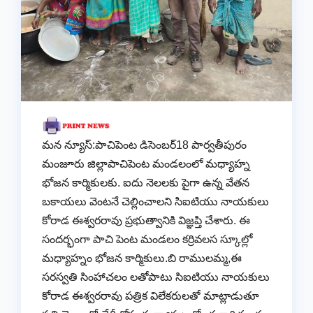
మన న్యూస్:పాచిపెంట డిసెంబర్18 పార్వతీపురం
మంజూరు జిల్లాపాచిపెంట మండలంలో మధ్యాహ్న
భోజన కార్మికులకు. ఐదు నెలలకు పైగా ఉన్న వేతన
బకాయలు వెంటనే చెల్లించాలని సిఐటియు నాయకులు
కోరాడ ఈశ్వరరావు ప్రభుత్వానికి విజ్ఞప్తి చేశారు. ఈ
సందర్భంగా పాచి పెంట మండలం కర్రివలస స్కూల్లో
మధ్యాహ్నం భోజన కార్మికులు.బి రాములమ్మ,ఈ
సరస్వతి సింహాచలం లతోపాటు సిఐటియు నాయకులు
కోరాడ ఈశ్వరరావు పత్రిక విలేకరులతో మాట్లాడుతూ