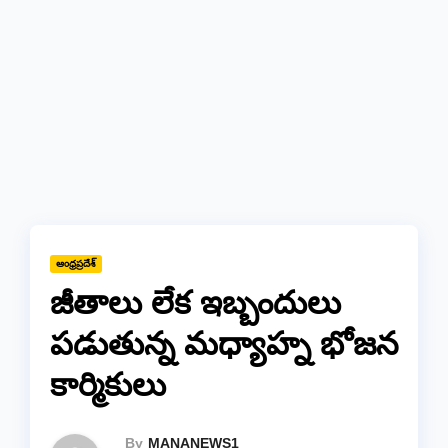
ఆంధ్రప్రదేశ్
జీతాలు లేక ఇబ్బందులు
పడుతున్న మధ్యాహ్న భోజన
కార్మికులు
By
MANANEWS1