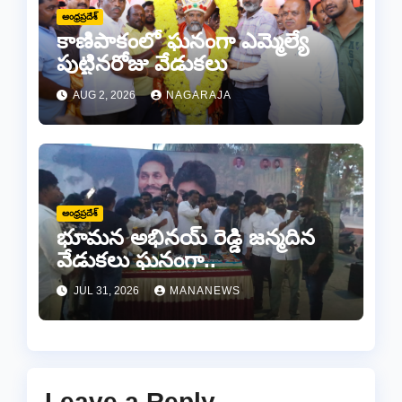
ఆంధ్రప్రదేశ్
కాణిపాకంలో ఘనంగా ఎమ్మెల్యే
పుట్టినరోజు వేడుకలు
AUG 2, 2026
NAGARAJA
ఆంధ్రప్రదేశ్
భూమన అభినయ్ రెడ్డి జన్మదిన
వేడుకలు ఘనంగా..
JUL 31, 2026
MANANEWS
Leave a Reply