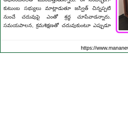
కుటుంబ సభ్యులు మాట్లాడుతూ జస్విత్ చిన్నప్పటి
నుంచే చదువుపై ఎంతో శ్రద్ధ చూపేవాడన్నారు.
సమయపాలన, క్రమశిక్షణతో చదువుకుంటూ ఎప్పుడూ
https://www.manane