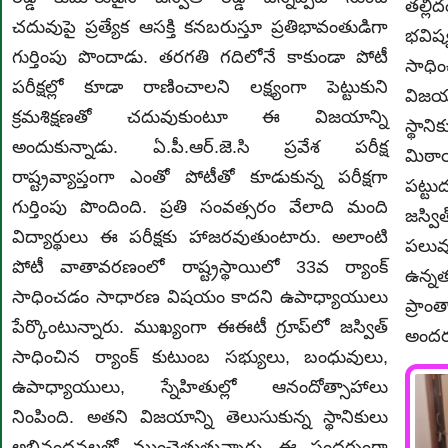
తల్లి
చదువుపై ప్రత్యేక ఆసక్తి కనబరుస్తూ ప్రతిభావంతుడిగా
భవిష్
గుర్తింపు పొందాడు. తరగతి గదిలోనే కాకుండా పోటీ
సాధి
పరీక్షల్లో కూడా రాణించాలని లక్ష్యంగా పెట్టుకుని
విజయ
క్రమశిక్షణతో చదువుకుంటూ ఈ విజయాన్ని
స్థాన
అందుకున్నాడు. ఏ.పీ.ఆర్.జె.సి ప్రవేశ పరీక్ష
మిఠా
రాష్ట్రవ్యాప్తంగా ఎంతో పోటీతో కూడుకున్న పరీక్షగా
పట్ట
గుర్తింపు పొందింది. ప్రతి సంవత్సరం వేలాది మంది
జస్వి
విద్యార్థులు ఈ పరీక్షకు హాజరవుతుంటారు. అలాంటి
పలువ
పోటీ వాతావరణంలో రాష్ట్రస్థాయిలో 33వ ర్యాంక్
ఉన్న
సాధించడం సాధారణ విషయం కాదని ఉపాధ్యాయులు
ప్రాం
పేర్కొంటున్నారు. ముఖ్యంగా ఈఈటీ గ్రూప్‌లో జస్విత్
అందరూ
సాధించిన ర్యాంక్ కుటుంబ సభ్యులు, బంధువులు,
ఉపాధ్యాయులు, స్నేహితుల్లో ఆనందోత్సాహాలు
నింపింది. అతని విజయాన్ని తెలుసుకున్న స్థానికులు
అభినందనలతో ముంచెత్తుతున్నారు. ఈ సందర్భంగా