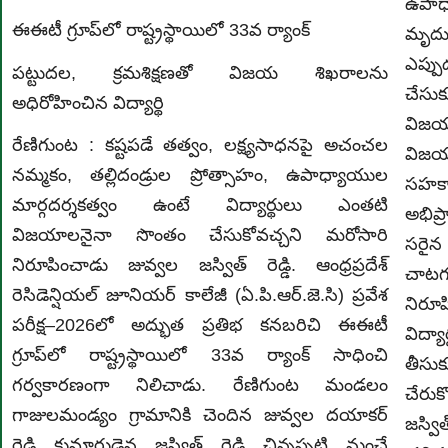
ఉపాధ
ఈఈటీ గ్రూప్‌లో రాష్ట్రస్థాయిలో 33వ ర్యాంక్
మృదుస
ఎప్పు
పట్టుదల, క్రమశిక్షణతో విజయ శిఖరాలను
చేసుక
అధిరోహించిన విద్యార్థి
విజయా
రేణిగుంట : కష్టపడే తత్వం, లక్ష్యసాధనపై అచంచల
విజయా
నమ్మకం, తల్లిదండ్రుల ప్రోత్సాహం, ఉపాధ్యాయుల
సహక
మార్గదర్శకత్వం ఉంటే విద్యార్థులు ఎంతటి
అభిప్
విజయాలనైనా సొంతం చేసుకోవచ్చని మరోసారి
సరైన
నిరూపించాడు జువ్వల జస్విత్ రెడ్డి. ఆంధ్రప్రదేశ్
చాట
రెసిడెన్షియల్ జూనియర్ కాలేజీ (ఏ.పి.ఆర్.జె.సి) ప్రవేశ
నిరూప
పరీక్ష–2026లో అద్భుత ప్రతిభ కనబరిచి ఈఈటీ
విద్
గ్రూప్‌లో రాష్ట్రస్థాయిలో 33వ ర్యాంక్ సాధించి
తీసుక
గర్వకారణంగా నిలిచాడు. రేణిగుంట మండలం
చేరుక
గాజులమండ్యం గ్రామానికి చెందిన జువ్వల దయాకర్
జస్వి
రెడ్డి కుమారుడైన జస్విత్ రెడ్డి చిన్నప్పటి నుంచే