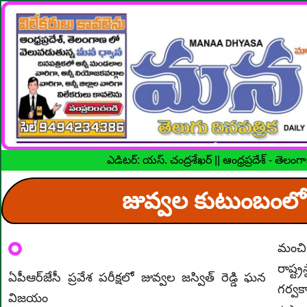
ఎడిటర్: యస్. చంద్రశేఖర్ || ఆంధ్రప్రదేశ్ - తె
జువ్వల కుటుంబంలో
మంచి 
రాష్ట
ఏపీఆర్‌జేసీ ప్రవేశ పరీక్షలో జువ్వల జస్విత్ రెడ్డి ఘన
గర్వ
విజయం