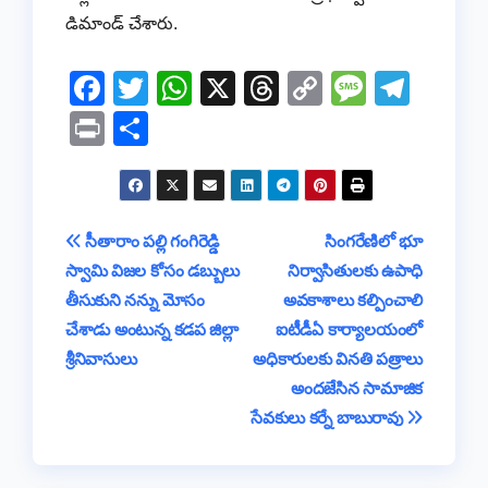
డిమాండ్ చేశారు.
F
T
W
X
T
C
M
T
a
wi
h
hr
o
e
el
Pr
S
c
tt
at
e
p
ss
e
in
h
e
er
s
a
y
a
gr
t
ar
b
A
d
Li
g
a
e
Post
సీతారాం పల్లి గంగిరెడ్డి
సింగరేణిలో భూ
o
p
s
n
e
m
స్వామి విజల కోసం డబ్బులు
నిర్వాసితులకు ఉపాధి
navigation
o
p
k
తీసుకుని నన్ను మోసం
అవకాశాలు కల్పించాలి
k
చేశాడు అంటున్న కడప జిల్లా
ఐటీడీఏ కార్యాలయంలో
శ్రీనివాసులు
అధికారులకు వినతి పత్రాలు
అందజేసిన సామాజిక
సేవకులు కర్నే బాబురావు