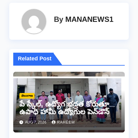
By
MANANEWS1
Related Post
తెలంగాణ
పే స్కేల్, ఉద్యోగ భద్రత కోరుతూ
ఉపాధి హామీ ఉద్యోగుల పెన్‌డౌన్
AUG 7, 2026
RAHEEM