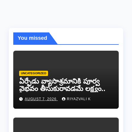
You missed
UNCATEGORIZED
ఏర్పేడు వ్యాసాశ్రమానికి పూర్వ
వైభవం తీసుకురావడమే లక్ష్యం..
AUGUST 7, 2026
RIYAZVALI K