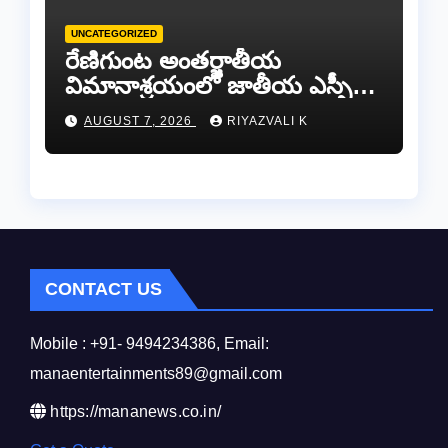
UNCATEGORIZED
రేణిగుంట అంతర్జాతీయ
విమానాశ్రయంలో జాతీయ ఎస్సీ
కమిషన్ చైర్మన్ కిషోర్ మక్వానాకు
AUGUST 7, 2026
RIYAZVALI K
ఘన స్వాగతం…​
CONTACT US
Mobile : +91- 9494234386, Email:
manaentertainments89@gmail.com
https://mananews.co.in/