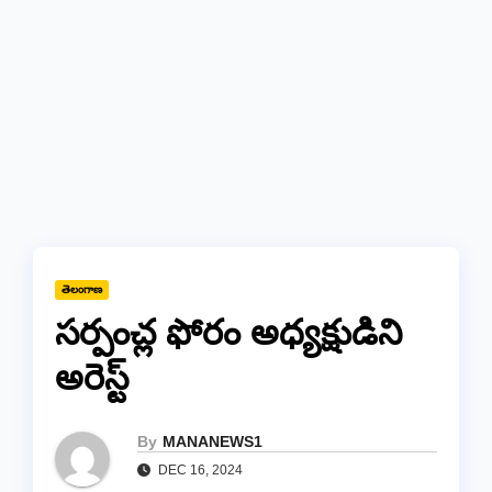
తెలంగాణ
సర్పంచ్ల ఫోరం అధ్యక్షుడిని
అరెస్ట్
By
MANANEWS1
DEC 16, 2024