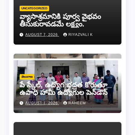
UNCATEGORIZED
వ్యాసాశ్రమానికి పూర్వ వైభవం
తీసుకురావడమే లక్ష్యం.
AUGUST 7, 2026
RIYAZVALI K
తెలంగాణ
పే స్కేల్, ఉద్యోగ భద్రత కోరుతూ
ఉపాధి హామీ ఉద్యోగుల పెన్‌డౌన్
AUGUST 7, 2026
RAHEEM