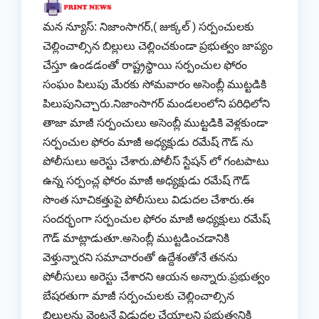
మన న్యూస్: నిజాంసాగర్,( జుక్కల్ ) సర్పంచులకు
చెల్లించాల్సిన బిల్లులు చెల్లించకుండా ప్రభుత్వం జాప్యం
చేస్తూ ఉండడంతో రాష్ట్రస్థాయి సర్పంచుల ఫోరం
సంఘం పిలుపు మేరకు సోమవారం అసెంబ్లీ ముట్టడికి
పిలుపునిచ్చారు.నిజాంసాగర్ మండలంలోని పరిధిలోని
తాజా మాజీ సర్పంచులు అసెంబ్లీ ముట్టడికి వెళ్లకుండా
సర్పంచుల ఫోరం మాజీ అధ్యక్షుడు రమేష్ గౌడ్ ను
పోలీసులు అరెస్టు చేశారు.పోలీస్ స్టేషన్ లో గంటపాటు
ఉన్న సర్పంచ్ల ఫోరం మాజీ అధ్యక్షుడు రమేష్ గౌడ్
సొంత సూచికత్తుపై పోలీసులు విడుదల చేశారు.ఈ
సందర్భంగా సర్పంచుల ఫోరం మాజీ అధ్యక్షులు రమేష్
గౌడ్ మాట్లాడుతూ.అసెంబ్లీ ముట్టడించడానికి
వెళ్తున్నారని సమాచారంతో ఉద్దేశంతోనే తనను
పోలీసులు అరెస్టు చేశారని ఆయన అన్నారు.ప్రభుత్వం
బేషరతుగా మాజీ సర్పంచులకు చెల్లించాల్సిన
బిల్లులను వెంటనే విడుదల చేయాలని ప్రభుత్వనికి