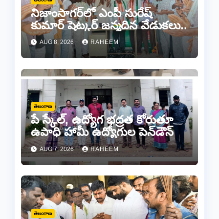
నిజాంసాగర్‌లో ఎంపీ సురేష్
కుమార్ షెట్కర్ జన్మదిన వేడుకలు..
AUG 8, 2026
RAHEEM
తెలంగాణ
పే స్కేల్, ఉద్యోగ భద్రత కోరుతూ
ఉపాధి హామీ ఉద్యోగుల పెన్‌డౌన్
AUG 7, 2026
RAHEEM
తెలంగాణ