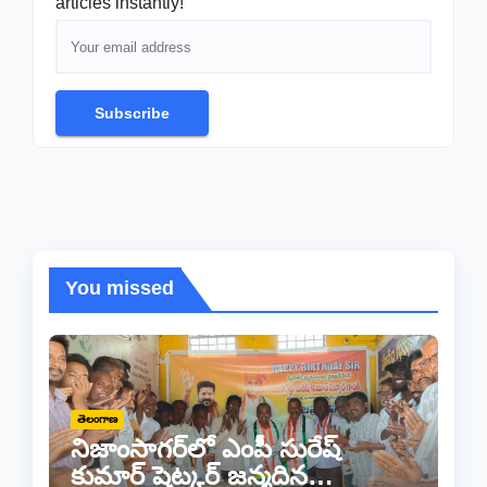
articles instantly!
Subscribe
You missed
తెలంగాణ
నిజాంసాగర్‌లో ఎంపీ సురేష్
కుమార్ షెట్కర్ జన్మదిన