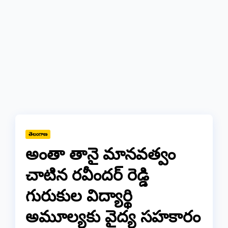
తెలంగాణ
అంతా తానై మానవత్వం
చాటిన రవీందర్ రెడ్డి
గురుకుల విద్యార్థి
అమూల్యకు వైద్య సహకారం