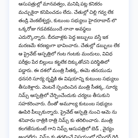
ఆసుపత్రుల్లో మానవత్వం, మనిషి పట్ల కనికరం
మచ్చుకైనా కనిపించడం లేదు. చేతుల్లో చిల్లి గవ్వ లేక
తండ్రి వెంకటేశ్వర్లు, కుటుంబ సభ్యులు హైదరాబాద్ లొ
ఒక్కరోజు గడవకముందే నానా అవస్థలు
ఎదుర్కొన్నారు. బీదవాళ్లకు పెద్ద జబ్బులు వస్తే ఇక
మరణమే శరణ్యంగా భావించారు. చేతుల్లో డబ్బులు లేక
ఆ ప్రైవేట్ ఆస్పత్రిలో గంట గంటకు మందులు, వివిధ
పరీక్షల పేర బిల్లులు కట్టలేక దిక్కుతోచని పరిస్థితిలో
పడ్డారు. ఈ దశలో మంత్రి సీతక్క, ఈమె తనయుడు
ధనసరి సూర్య దృష్టికి ఈ విషయాన్ని కుటుంబ సభ్యులు
తీసుకెళ్లారు. వెంటనే స్పందించిన మంత్రి సీతక్క, సూర్య
నిమ్స్ ఆస్పత్రిలో చేర్పించేందుకు చర్యలు తీసుకుని
సహకరించారు. దీంతో అమూల్య కుటుంబ సభ్యులు
ఊపిరి పీల్చుకున్నారు. ప్రైవేట్ ఆస్పత్రి నుంచి ఆమె ను
శనివారం రాత్రికి రాత్రి నిమ్స్ కు తరిలించారు. మంత్రి
కలగజేసుకుంటే గాని నిమ్స్ ఆసుపత్రిలో బెడ్ , వైద్యం
అందలేదు. నిమ్స్ కు తరలించే విషయంలో రవీందర్ రెడ్డి