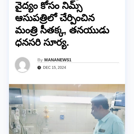
వైద్యం కోసం నిమ్స్
ఆసుపత్రిలో చేర్పించిన
మంత్రి సీతక్క, తనయుడు
ధనసరి సూర్య.
By
MANANEWS1
DEC 15, 2024