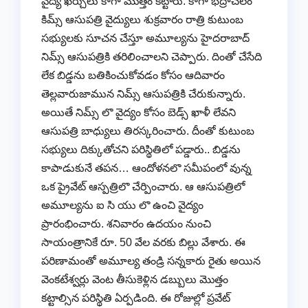
వైద్య ఖర్చులు కాగా మొత్తం కట్టారు. కాగా భద్రాచలం
కిమ్స్ ఆసుపత్రి వైద్యులు శుక్రవారం రాత్రి కుటుంబ
సభ్యులకు సూచన చేస్తూ అమూల్యను హైదరాబాద్
నిమ్స్ ఆసుపత్రికి తరిలించాలని చెప్పారు. దింతో చేసేది
లేక బిడ్డను బతికించుకోవడం కోసం ఆదివారం
తెల్లవారుజామున నిమ్స్ ఆసుపత్రికి చేరుకున్నారు.
అయితే నిమ్స్ లొ వైద్యం కోసం బెడ్స్ ఖాళీ లేవని
ఆసుపత్రి బాధ్యులు తిరస్కరించారు. దీంతో కుటుంబ
సభ్యులు దిక్కుతోచని పరిస్థితిలో పడ్డారు.. బిడ్డను
కాపాడుకునే తపన… ఆందోళనలొ సమీపంలో వున్న
ఒక ప్రైవేట్ ఆస్పత్రిలొ చేర్పించారు. ఆ ఆసుపత్రిలో
అమూల్యను ఐ సి యు లొ ఉంచి వైద్యం
ప్రారంభించారు. శనివారం ఉదయం నుంచి
సాయంత్రానికే రూ. 50 వేల వరకు బిల్లు వేశారు. ఈ
పరిణామంతో అమూల్య తండ్రి సన్నకారు రైతు అయిన
వెంకటేశ్వర్లు వెంట తీసుకెళ్లిన డబ్బులు మొత్తం
కట్టాల్సిన పరిస్థితి ఏర్పడింది. ఈ రోజుల్లో ప్రవేట్