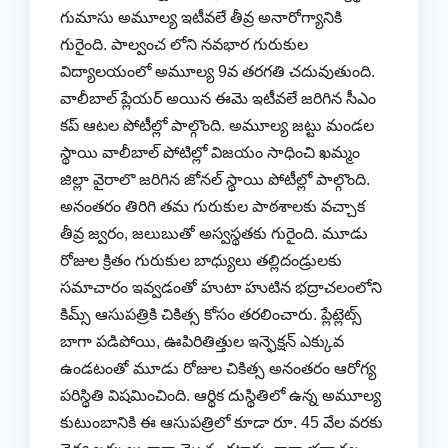
గుమాసు అమూల్య ఇటీవలే తీవ్ర అనారోగ్యానికి
గురైంది. పాల్వంచ లోని నవభార గురుకుల
విద్యాలయంలో అమూల్య 9వ తరగతి చదువుతుంది.
వాలీబాల్ ప్లేయర్ అయిన ఈమె ఇటీవలే జరిగిన సీఎం
కప్ ఆటల పోటీల్లో పాల్గొంది. అమూల్య జట్టు మండల
స్థాయి వాలీబాల్ పోటిల్లో విజయం సాధించి ఖమ్మం
జిల్లా వైరాలొ జరిగిన జోనల్ స్థాయి పోటీల్లో పాల్గొంది.
అనంతరం తిరిగి తమ గురుకుల పాఠశాలకు వచ్చాక
తీవ్ర జ్వరం, జలుబుతో అస్వస్థతకు గురైంది. మూడు
రోజుల క్రితం గురుకుల బాధ్యులు తల్లిదండ్రులకు
సమాచారం ఇవ్వడంతో హుటా హుటిన భద్రాచలంలోని
కిమ్స్ ఆసుపత్రికి చికిత్స కోసం తరలించారు. ప్లేట్లెట్స్
బాగా పడిపోయి, ఊపిరితిత్తుల ఇన్ఫెక్షన్ ఎక్కువ
ఉండటంతో మూడు రోజుల చికిత్స అనంతరం ఆరోగ్య
పరిస్థితి విషమించింది. ఆర్థిక దుస్థితిలో ఉన్న అమూల్య
కుటుంబానికి ఈ ఆసుపత్రిలో కూడా రూ. 45 వేల వరకు