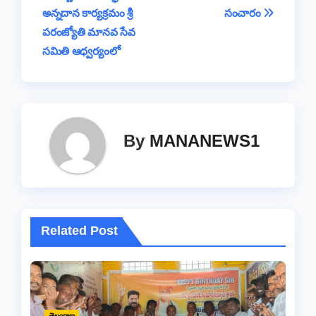
o
p
s
n
e
m
అన్నదాన కార్యక్రమం శ్రీ
సంచారం
navigation
o
p
k
పరంజ్యోతి మానవ సేవ
k
సమితి ఆధ్వర్యంలో
By
MANANEWS1
Related Post
తెలంగాణ