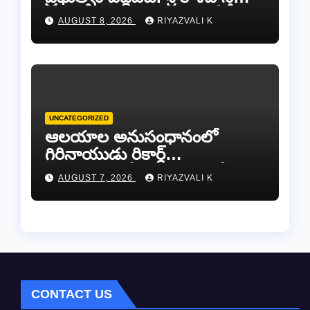
ఎమ్మెల్యే బొజ్జల వెంకట సుధీర్ రెడ్డి.
AUGUST 8, 2026
RIYAZVALI K
UNCATEGORIZED
ఆలయాల అనుసంధానంలో
గిరినాయుడు రికార్డ్
దారినేర్పరి..రోడ్డు నిర్మాణంతో పాటు
AUGUST 7, 2026
RIYAZVALI K
గోవుల సంరక్షణకు ప్రాణప్రతిష్ఠ!..
CONTACT US