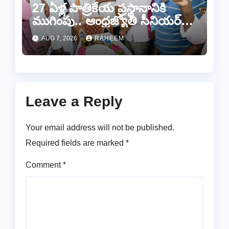
27 ఏళ్ల పాత్రికేయ ప్రస్థానానికి
ముగింపు.. ఆంధ్రజ్యోతి సీనియర్
జర్నలిస్టు సల్ల ఆశన్నకు కన్నీటి
AUG 7, 2026
RAHEEM
వీడ్కోలు…
Leave a Reply
Your email address will not be published.
Required fields are marked
*
Comment
*