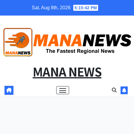
Skip
Sat. Aug 8th, 2026
5:15:43 PM
to
content
MANA NEWS