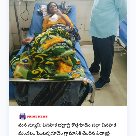
మన న్యూస్: పినపాక భద్రాద్రి కొత్తగూడెం జిల్లా పినపాక
మండలం పెంటన్నగూడెం గ్రామానికి చెందిన విద్యార్థి