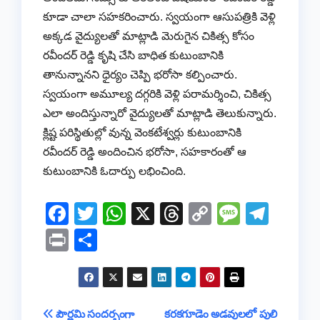
కూడా చాలా సహకరించారు. స్వయంగా ఆసుపత్రికి వెళ్లి
అక్కడ వైద్యులతో మాట్లాడి మెరుగైన చికిత్స కోసం
రవీందర్ రెడ్డి కృషి చేసి బాధిత కుటుంబానికి
తానున్నానని ధైర్యం చెప్పి భరోసా కల్పించారు.
స్వయంగా అమూల్య దగ్గరికి వెళ్లి పరామర్శించి, చికిత్స
ఎలా అందిస్తున్నారో వైద్యులతో మాట్లాడి తెలుకున్నారు.
క్లిష్ట పరిస్థితుల్లో వున్న వెంకటేశ్వర్లు కుటుంబానికి
రవీందర్ రెడ్డి అందించిన భరోసా, సహకారంతో ఆ
కుటుంబానికి ఓదార్పు లభించింది.
F
T
W
X
T
C
M
T
a
wi
h
hr
o
e
el
Pr
S
c
tt
at
e
p
ss
e
in
h
e
er
s
a
y
a
gr
t
ar
b
A
d
Li
g
a
e
Post
పౌర్ణమి సందర్భంగా
కరకగూడెం అడవులలో పులి