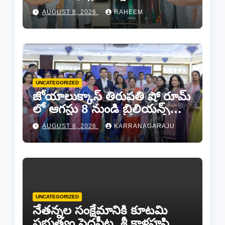
వేడుకలు..
AUGUST 8, 2026
RAHEEM
UNCATEGORIZED
జోయాలుక్కాస్ తిరుపతి షో రూమ్
లో ఆగస్టు 8 నుండి బ్రిలియన్స్
డైమండ్ జ్యాయలరీ షో..
AUGUST 8, 2026
KARRANAGARAJU
UNCATEGORIZED
నేతన్నల సంక్షేమానికి కూటమి
ప్రభుత్వం పెద్దపీట. శ్రీ కాళహస్తి