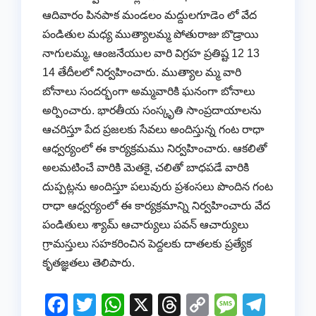
ఆదివారం పినపాక మండలం మద్దులగూడెం లో వేద
పండితుల మధ్య ముత్యాలమ్మ పోతురాజు బొడ్రాయి
నాగులమ్మ, ఆంజనేయుల వారి విగ్రహ ప్రతిష్ట 12 13
14 తేదీలలో నిర్వహించారు. ముత్యాల మ్మ వారి
బోనాలు సందర్భంగా అమ్మవారికి ఘనంగా బోనాలు
అర్పించారు. భారతీయ సంస్కృతి సాంప్రదాయాలను
ఆచరిస్తూ పేద ప్రజలకు సేవలు అందిస్తున్న గంట రాధా
ఆధ్వర్యంలో ఈ కార్యక్రమము నిర్వహించారు. ఆకలితో
అలమటించే వారికి మెతకై, చలితో బాధపడే వారికి
దుప్పట్లను అందిస్తూ పలువురు ప్రశంసలు పొందిన గంట
రాధా ఆధ్వర్యంలో ఈ కార్యక్రమాన్ని నిర్వహించారు వేద
పండితులు శ్యామ్ ఆచార్యులు పవన్ ఆచార్యులు
గ్రామస్తులు సహకరించిన పెద్దలకు దాతలకు ప్రత్యేక
కృతజ్ఞతలు తెలిపారు.
F
T
W
X
T
C
M
T