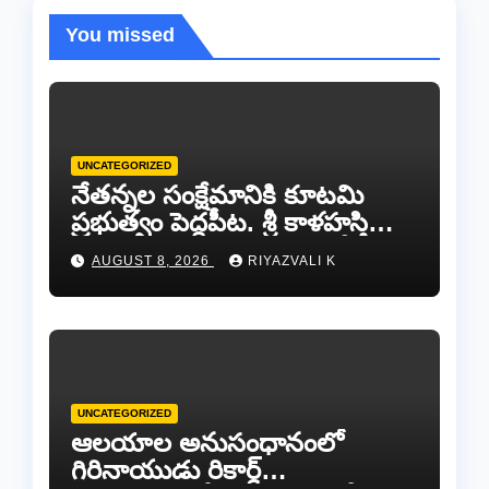
You missed
UNCATEGORIZED
నేతన్నల సంక్షేమానికి కూటమి
ప్రభుత్వం పెద్దపీట. శ్రీ కాళహస్తి
ఎమ్మెల్యే బొజ్జల వెంకట సుధీర్ రెడ్డి.
AUGUST 8, 2026
RIYAZVALI K
UNCATEGORIZED
ఆలయాల అనుసంధానంలో
గిరినాయుడు రికార్డ్