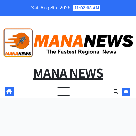
Skip
Sat. Aug 8th, 2026
11:02:08 AM
to
content
MANA NEWS