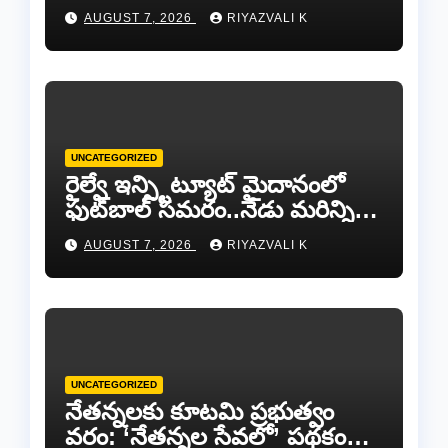
దారినేర్పరి..రోడ్డు నిర్మాణంతో పాటు
AUGUST 7, 2026
RIYAZVALI K
గోవుల సంరక్షణకు ప్రాణప్రతిష్ఠ!..
UNCATEGORIZED
రైల్వే ఇన్స్టిట్యూట్ మైదానంలో
ఫుట్‌బాల్ సమరం..నేడు మరిన్ని
జట్లు సిద్ధం!.
AUGUST 7, 2026
RIYAZVALI K
UNCATEGORIZED
​నేతన్నలకు కూటమి ప్రభుత్వం
వరం: ‘నేతన్నల సేవలో’ పథకం