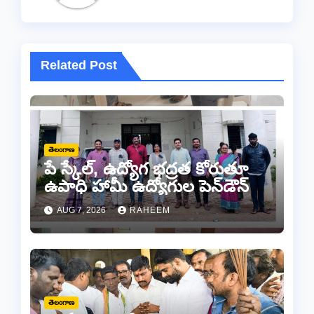
Related Post
తెలంగాణ
పే స్కేల్, ఉద్యోగ భద్రత కోరుతూ
ఉపాధి హామీ ఉద్యోగుల పెన్‌డౌన్
AUG 7, 2026
RAHEEM
తెలంగాణ