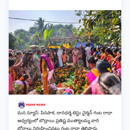
మన న్యూస్: పినపాక, దానధర్మ టెస్టు చైర్మన్ గంట రాధా
ఆధ్వర్యంలో బొడ్రాయి ప్రతిష్ట ముత్యాలమ్మ వారి
బోనాలు నిర్వహించినట్లు గంట రాధా తెలిపారు.