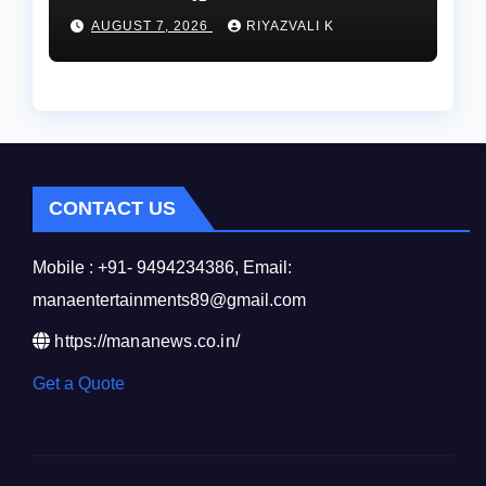
ద్వారా ఏటా ₹25,000 ఆర్థిక
AUGUST 7, 2026
RIYAZVALI K
సాయం!
CONTACT US
Mobile : +91- 9494234386, Email:
manaentertainments89@gmail.com
https://mananews.co.in/
Get a Quote