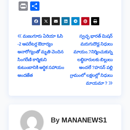
a
wi
h
hr
o
e
el
Pr
S
c
tt
at
e
p
ss
e
in
h
e
er
s
a
y
a
gr
t
ar
b
A
d
Li
g
a
e
Post
మణుగూరు ఏరియా ఓసి
స్వచ్ఛ భారత్‌ మిషన్‌
o
p
s
n
e
m
-2 ఆపరేటర్ల ఔదార్యం
మరుగుదొడ్ల నిధులు
navigation
o
p
k
అనారోగ్యంతో మృతి చెందిన
మాయం.?నిర్మించుకున్న
k
సింగరేణి కార్మికుని
లబ్ధిదారులకు బిల్లులు
కుటుంబానికి ఆర్థిక సహాయం
అందలే ?హసన్ పల్లి
అందజేత
గ్రామంలో లక్షలల్లో నిధులు
మాయమా ?
By
MANANEWS1