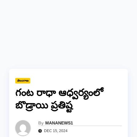
తెలంగాణ
గంట రాధా ఆధ్వర్యంలో
బొడ్రాయి ప్రతిష్ట
By
MANANEWS1
DEC 15, 2024