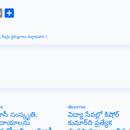
sage
elegram
Print
Share
 కేంద్రం వైద్యురాలు దుర్గాభవాని
ాణ
తెలంగాణ
ాసీ సంస్కృతి,
విద్యా సేవల్లో కిషోర్
్రదాయాలను
కుమార్‌ది ప్రత్యేక