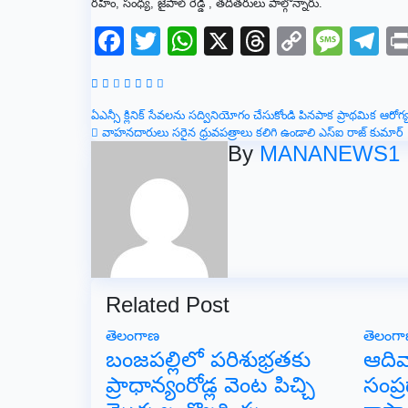
రహీం, సంధ్య, జైపాల్ రెడ్డి , తదితరులు పాల్గొన్నారు.
Facebook
Twitter
WhatsApp
X
Threads
Copy
Mes
T
Link
Post
ఏఎన్సీ క్లినిక్ సేవలను సద్వినియోగం చేసుకోండి పినపాక ప్రాథమిక ఆరోగ్య
వాహనదారులు సరైన ధ్రువపత్రాలు కలిగి ఉండాలి ఎస్ఐ రాజ్ కుమార్
navigation
By
MANANEWS1
Related Post
తెలంగాణ
తెలంగ
బంజపల్లిలో పరిశుభ్రతకు
ఆదివ
ప్రాధాన్యంరోడ్ల వెంట పిచ్చి
సంప