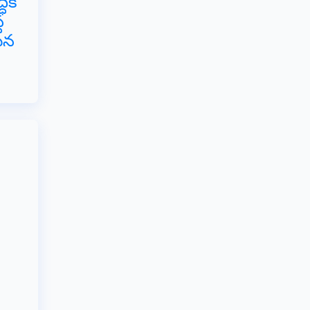
ికి
థ
ఘన