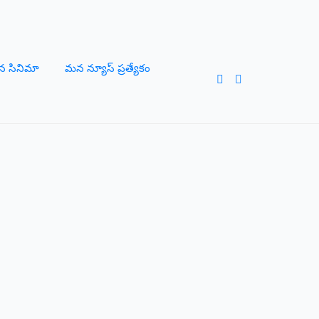
 సినిమా
మన న్యూస్ ప్రత్యేకం