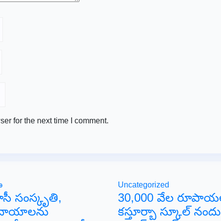
er for the next time I comment.
ణ
Uncategorized
సీ సంస్కృతి,
30,000 వేల రూపాయ
రదాయాలను
కస్తూర్బా స్కూల్ నందు