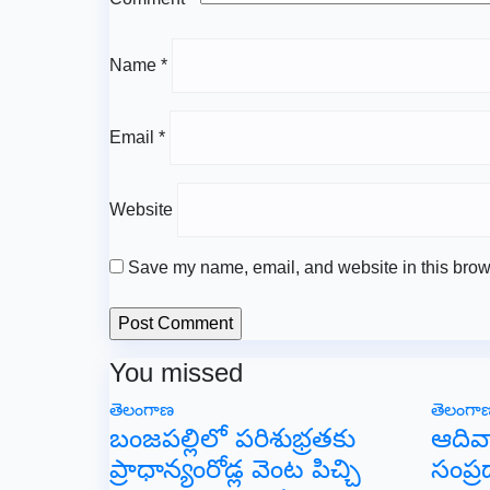
Name
*
Email
*
Website
Save my name, email, and website in this brows
You missed
తెలంగాణ
తెలంగా
బంజపల్లిలో పరిశుభ్రతకు
ఆదివా
ప్రాధాన్యంరోడ్ల వెంట పిచ్చి
సంప్