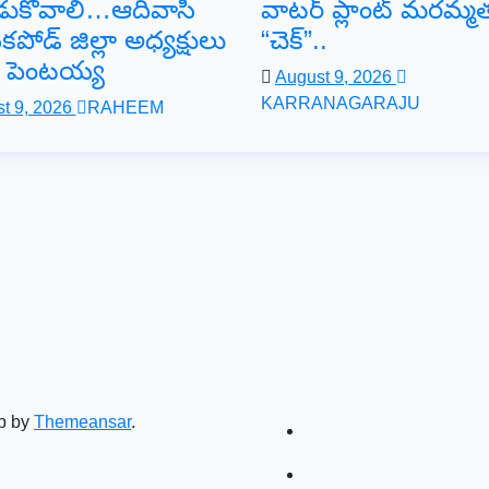
డుకోవాలి…ఆదివాసీ
వాటర్ ప్లాంట్ మరమ్మ
ోడ్ జిల్లా అధ్యక్షులు
“చెక్”..
ట పెంటయ్య
August 9, 2026
KARRANAGARAJU
t 9, 2026
RAHEEM
p by
Themeansar
.