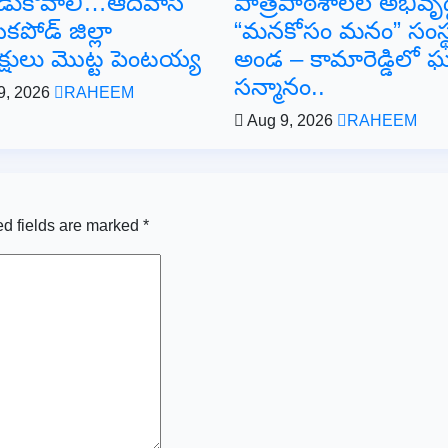
డుకోవాలి…ఆదివాసీ
పాత్రపాఠశాలల అభివృద్ధ
పోడ్ జిల్లా
“మనకోసం మనం” సంస్
క్షులు మొట్ట పెంటయ్య
అండ – కామారెడ్డిలో 
సన్మానం..
9, 2026
RAHEEM
Aug 9, 2026
RAHEEM
d fields are marked
*