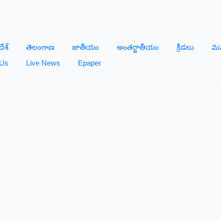
దేశ్
తెలంగాణ
జాతీయం
అంతర్జాతీయం
క్రీడలు
మన
 Us
Live News
Epaper