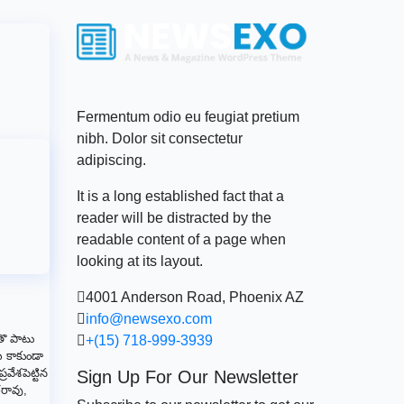
Fermentum odio eu feugiat pretium
nibh. Dolor sit consectetur
adipiscing.
It is a long established fact that a
reader will be distracted by the
readable content of a page when
looking at its layout.
4001 Anderson Road, Phoenix AZ
info@newsexo.com
,
తొ పాటు
+(15) 718-999-3939
ే కాకుండా
రవేశపెట్టిన
Sign Up For Our Newsletter
రరావు,