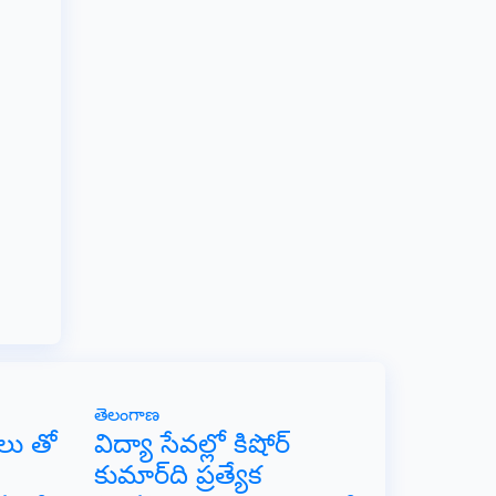
తెలంగాణ
లు తో
విద్యా సేవల్లో కిషోర్
కుమార్‌ది ప్రత్యేక