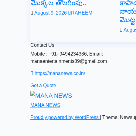
మొక్కల తొలగింపు..
కాపా
నాయకప
August 9, 2026
RAHEEM
మొట్
Augus
Contact Us
Mobile : +91- 9494234386, Email:
manaentertainments89@gmail.com
https://mananews.co.in/
Get a Quote
MANA NEWS
Proudly powered by WordPress
|
Theme: Newsu