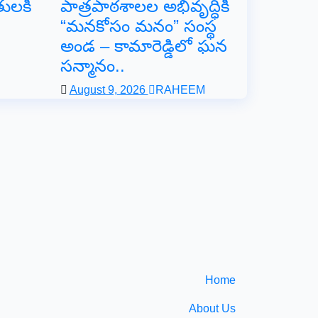
తులకి
పాత్రపాఠశాలల అభివృద్ధికి
“మనకోసం మనం” సంస్థ
అండ – కామారెడ్డిలో ఘన
సన్మానం..
August 9, 2026
RAHEEM
Home
About Us