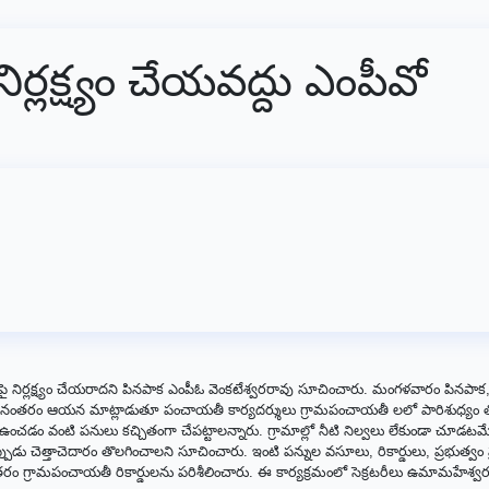
ిర్లక్ష్యం చేయవద్దు ఎంపీవో
ై నిర్లక్ష్యం చేయరాదని పినపాక ఎంపీఓ వెంకటేశ్వరరావు సూచించారు. మంగళవారం పినపాక
ు. అనంతరం ఆయన మాట్లాడుతూ పంచాయతీ కార్యదర్శులు గ్రామపంచాయతీ లలో పారిశుధ్యం 
 ఉంచడం వంటి పనులు కచ్చితంగా చేపట్టాలన్నారు. గ్రామాల్లో నీటి నిల్వలు లేకుండా చూడటమ
్పుడు చెత్తాచెదారం తొలగించాలని సూచించారు. ఇంటి పన్నుల వసూలు, రికార్డులు, ప్రభుత్వం ప్
రం గ్రామపంచాయతీ రికార్డులను పరిశీలించారు. ఈ కార్యక్రమంలో సెక్రటరీలు ఉమామహేశ్వ