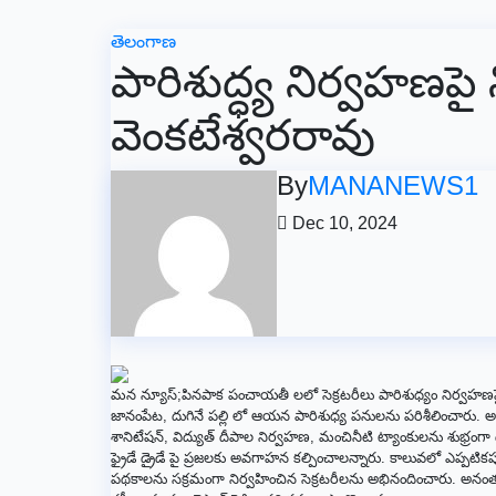
తెలంగాణ
పారిశుద్ధ్య నిర్వహణపై న
వెంకటేశ్వరరావు
By
MANANEWS1
Dec 10, 2024
మన న్యూస్;పినపాక పంచాయతీ లలో సెక్రటరీలు పారిశుధ్యం నిర్వహణప
జానంపేట, దుగినే పల్లి లో ఆయన పారిశుధ్య పనులను పరిశీలించార
శానిటేషన్, విద్యుత్ దీపాల నిర్వహణ, మంచినీటి ట్యాంకులను శుభ్రంగా
ఫ్రైడే డ్రైడే పై ప్రజలకు అవగాహన కల్పించాలన్నారు. కాలువలో ఎప్పటికప
పథకాలను సక్రమంగా నిర్వహించిన సెక్రటరీలను అభినందించారు. అనంత