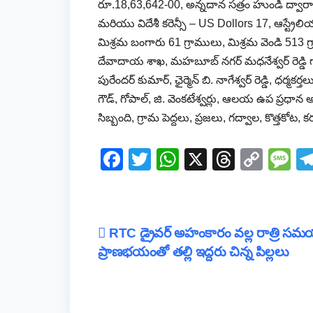
రూ.18,63,642-00, అన్నదాన సత్రం హుండీ ద్వార
మరియు విదేశీ కరెన్సీ – US Dollors 17, ఆస్ట్రేలియా 
మిశ్రమ బంగారు 61 గ్రాములు, మిశ్రమ వెండి 513 
దేవాదాయ శాఖ, మహబూబ్ నగర్ మధనేశ్వర్ రెడ్డి 
పురేందర్ కుమార్, ఛైర్మెన్ బి. నాగేశ్వర్ రెడ్డి, ధర్
గౌడ్, గోపాల్, జి. వెంకటేశ్వర్లు, ఆలయ ఉప ప్రధా
సిబ్బంది, గ్రామ పెద్దలు, ప్రజలు, గద్వాల, కొత్తకోట,
F
T
W
X
T
C
M
a
wi
h
hr
o
e
c
tt
at
e
p
ss
e
er
s
a
y
a
Post
RTC డ్రైవర్ అహంకారం వల్ల రాత్రి స
b
A
d
Li
g
ప్రాణభయంతో తల్లి ఇద్దరు చిన్న పిల్లలు
navigation
o
p
s
n
e
o
p
k