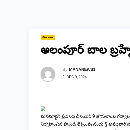
తెలంగాణ
అలంపూర్ బాల బ్రహ్మే
By
MANANEWS1
DEC 9, 2024
మనన్యూస్ ప్రతినిధి డిసెంబర్ 9 జోగులాంబ గద్వాల
నిర్వహించిన హుండీ లెక్కింపు నందు శ్రీ అమ్మవారి 