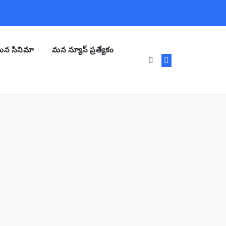
న సినిమా
మన న్యూస్ ప్రత్యేకం