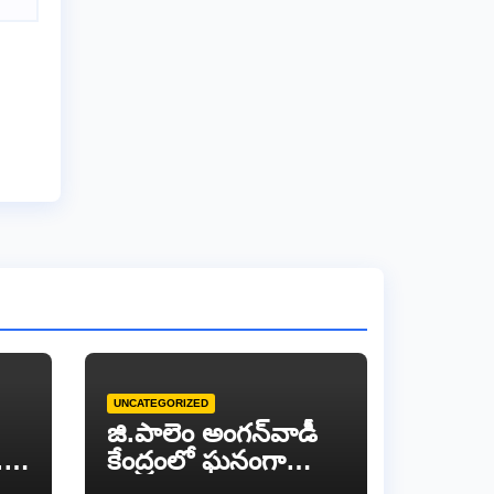
UNCATEGORIZED
జి.పాలెం అంగన్‌వాడీ
..
కేంద్రంలో ఘనంగా
‘తల్లిపాల