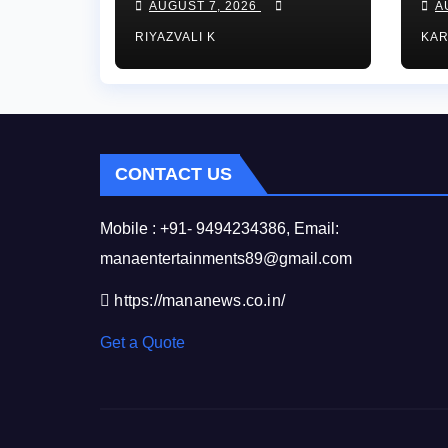
AUGUST 7, 2026
A
చైర్మన్ కిషోర్
కా
RIYAZVALI K
KA
మక్వానాకు ఘన
పర
స్వాగతం…​
దే
చోర
CONTACT US
Mobile : +91- 9494234386, Email:
manaentertainments89@gmail.com
https://mananews.co.in/
Get a Quote