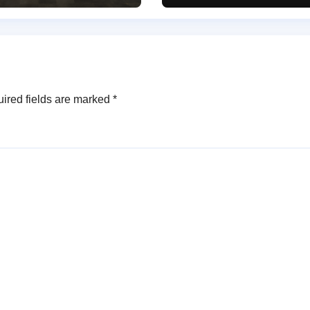
్పాటు
రవీందర్ రెడ్డి
ired fields are marked
*