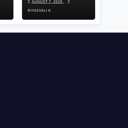
AUGUST 7, 2026
నకు
వారోత్సవాలు’
RIYAZVALI K