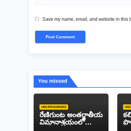
Save my name, email, and website in this b
You missed
UNCATEGORIZED
UNC
రేణిగుంట అంతర్జాతీయ
కల
విమానాశ్రయంలో
పొ
జాతీయ ఎస్సీ కమిషన్
వీర