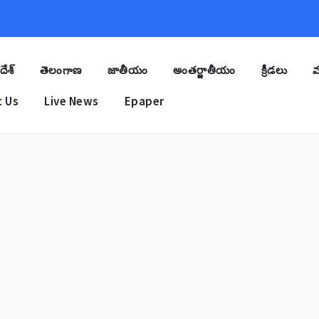
దేశ్
తెలంగాణ
జాతీయం
అంతర్జాతీయం
క్రీడలు
మ
 Us
Live News
Epaper