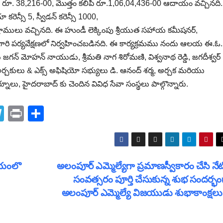
ా రూ. 38,216-00, మొత్తం కలిపి రూ.1,06,04,436-00 ఆదాయం వచ్చినది.
కరెన్సీ 5, స్వీడన్ కరెన్సీ 1000,
గ్రాములు వచ్చినది. ఈ హుండీ లెక్కింపు శ్రీయుత సహాయ కమీషనర్,
గారి పర్యవేక్షణలో నిర్వహించబడినది. ఈ కార్యక్రమము నందు ఆలయ ఈ.ఓ.
మకర్తలు జగన్ మోహన్ నాయుడు, శ్రీమతి నాగ శిరోమణి, విశ్వనాథ రెడ్డి, జగదీశ్వర్
న అర్చకులు & ఎక్స్ అఫిషియో సభ్యులు డి. ఆనంద్ శర్మ, అర్చక మరియు
 కర్నూలు, హైదరాబాద్ కు చెందిన వివిధ సేవా సంస్థలు పాల్గొన్నారు.
T
Pr
S
el
in
h
e
t
ar
gr
e
మయంలొ
అలంపూర్ ఎమ్మెల్యేగా ప్రమాణస్వీకారం చేసి నేటి
a
సంవత్సరం పూర్తి చేసుకున్న శుభ సందర్భం
m
అలంపూర్ ఎమ్మెల్యే విజయుడు శుభాకాంక్షల