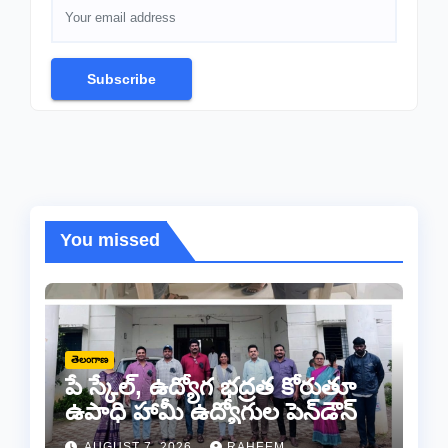
Subscribe
You missed
తెలంగాణ
పే స్కేల్, ఉద్యోగ భద్రత కోరుతూ
ఉపాధి హామీ ఉద్యోగుల పెన్‌డౌన్
AUGUST 7, 2026
RAHEEM