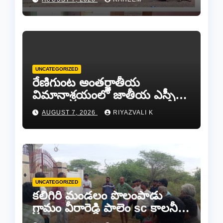
UNCATEGORIZED
రేణిగుంట అంతర్జాతీయ
విమానాశ్రయంలో జాతీయ ఎస్సీ
కమిషన్ చైర్మన్ కిషోర్ మక్వానాకు
AUGUST 7, 2026
RIYAZVALI K
ఘన స్వాగతం…​
UNCATEGORIZED
కలిగిరి మండలం పొలంపాడు
గ్రామం వీరారెడ్డి పాలెం sc కాలనీలో
శ్రీ మాత పరమేశ్వరి అమ్మవారి