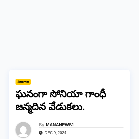
తెలంగాణ
ఘనంగా సోనియా గాంధీ
జన్మదిన వేడుకలు.
By
MANANEWS1
DEC 9, 2024