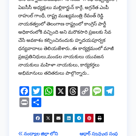
ఏఐసీసీ అధ్యక్షులు మల్లికార్జున్ కార్గే, అగ్రనేత ఎంపీ
రాహుల్ గాంధీ, రాష్ట్ర ముఖ్యమంత్రి రేవంత్ రెడ్డి
నాయకత్వంలో తెలంగాణ రాష్ట్రంలో కాంగ్రెస్ పార్టీ
అధికారంలోకి వచ్చింది అని మరొకసారి ప్రజలకు సేవ
చేసే అవకాశం కల్పించినందుకు హృదయపూర్వక
ధన్యవాదాలు తెలియజేశారు..ఈ కార్యక్రమంలో మాజీ
ప్రజప్రతినిధులు,మండల నాయకులు యువజన
నాయకులు మహిళా నాయకులు, కార్యకర్తలు
అభిమానులు తదితరులు పాల్గొన్నారు..
F
T
W
X
T
C
M
T
a
wi
h
hr
o
e
el
Pr
S
c
tt
at
e
p
ss
e
in
h
e
er
s
a
y
a
gr
t
ar
b
A
d
Li
g
a
e
Post
నంద్యాల జిల్లా లోని
ఆధార్ స్వచ్ఛంద సంస్థ