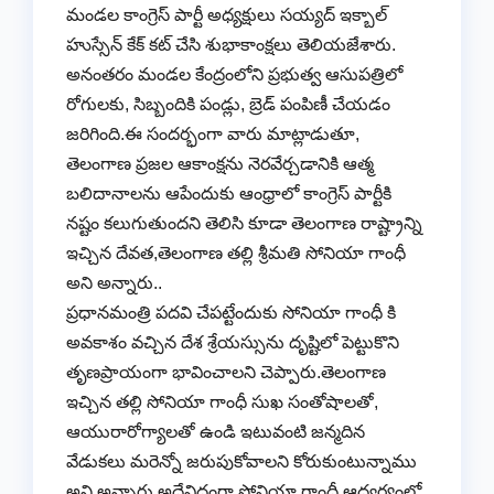
మండల కాంగ్రెస్ పార్టీ అధ్యక్షులు సయ్యద్ ఇక్బాల్
హుస్సేన్ కేక్ కట్ చేసి శుభాకాంక్షలు తెలియజేశారు.
అనంతరం మండల కేంద్రంలోని ప్రభుత్వ ఆసుపత్రిలో
రోగులకు, సిబ్బందికి పండ్లు, బ్రెడ్ పంపిణీ చేయడం
జరిగింది.ఈ సందర్భంగా వారు మాట్లాడుతూ,
తెలంగాణ ప్రజల ఆకాంక్షను నెరవేర్చడానికి ఆత్మ
బలిదానాలను ఆపేందుకు ఆంధ్రాలో కాంగ్రెస్ పార్టీకి
నష్టం కలుగుతుందని తెలిసి కూడా తెలంగాణ రాష్ట్రాన్ని
ఇచ్చిన దేవత,తెలంగాణ తల్లి శ్రీమతి సోనియా గాంధీ
అని అన్నారు..
ప్రధానమంత్రి పదవి చేపట్టేందుకు సోనియా గాంధీ కి
అవకాశం వచ్చిన దేశ శ్రేయస్సును దృష్టిలో పెట్టుకొని
తృణప్రాయంగా భావించాలని చెప్పారు.తెలంగాణ
ఇచ్చిన తల్లి సోనియా గాంధీ సుఖ సంతోషాలతో,
ఆయురారోగ్యాలతో ఉండి ఇటువంటి జన్మదిన
వేడుకలు మరెన్నో జరుపుకోవాలని కోరుకుంటున్నాము
అని అన్నారు.అదేవిధంగా సోనియా గాంధీ ఆధ్వర్యంలో,