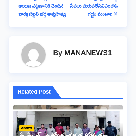
o
p
s
n
e
m
అయిజ పట్టణానికి చెందిన
సేవలు మరువలేనివిఎంఈఓ
navigation
o
p
k
భార్య పల్లవి భర్త ఆత్మహత్య
గడ్డం మంజుల
k
By
MANANEWS1
Related Post
తెలంగాణ