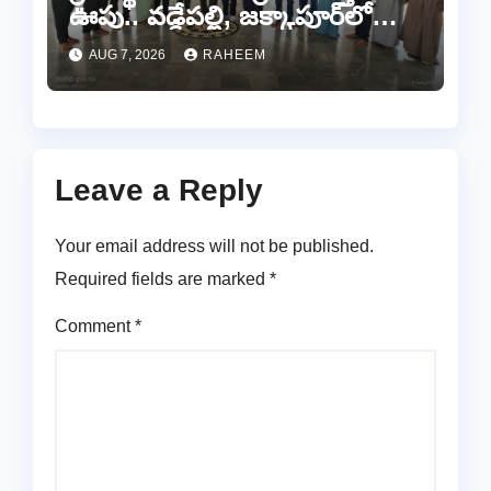
ఊపు.. వడ్డేపల్లి, జక్కాపూర్‌లో
నూతన కమిటీల ఏర్పాటు
AUG 7, 2026
RAHEEM
Leave a Reply
Your email address will not be published.
Required fields are marked
*
Comment
*