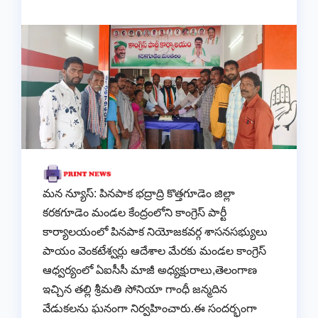
మన న్యూస్: పినపాక భద్రాద్రి కొత్తగూడెం జిల్లా
కరకగూడెం మండల కేంద్రంలోని కాంగ్రెస్ పార్టీ
కార్యాలయంలో పినపాక నియోజకవర్గ శాసనసభ్యులు
పాయం వెంకటేశ్వర్లు ఆదేశాల మేరకు మండల కాంగ్రెస్
ఆధ్వర్యంలో ఏఐసీసీ మాజీ అధ్యక్షురాలు,తెలంగాణ
ఇచ్చిన తల్లి శ్రీమతి సోనియా గాంధీ జన్మదిన
వేడుకలను ఘనంగా నిర్వహించారు.ఈ సందర్భంగా