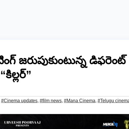
ింగ్ జరుపుకుంటున్న డిఫరెంట్
“కిల్లర్”
,
#Cinema updates
,
#film news
,
#Mana Cinema
,
#Telugu cinem