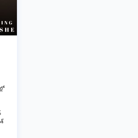
్లో
్
శ్