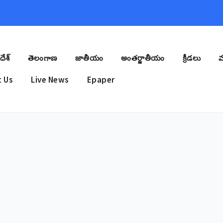
దేశ్
తెలంగాణ
జాతీయం
అంతర్జాతీయం
క్రీడలు
మ
 Us
Live News
Epaper