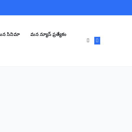
న సినిమా
మన న్యూస్ ప్రత్యేకం