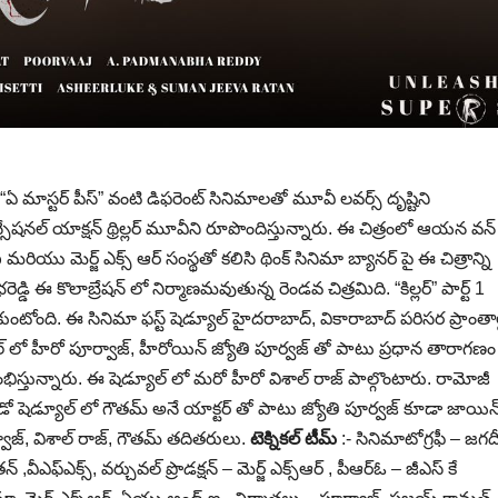
“ఏ మాస్టర్ పీస్” వంటి డిఫరెంట్ సినిమాలతో మూవీ లవర్స్ దృష్టిని
న్సేషనల్ యాక్షన్ థ్రిల్లర్ మూవీని రూపొందిస్తున్నారు. ఈ చిత్రంలో ఆయన వన్
ు మెర్జ్ ఎక్స్ ఆర్ సంస్థతో కలిసి థింక్ సినిమా బ్యానర్ పై ఈ చిత్రాన్ని
ెడ్డి ఈ కొలాబ్రేషన్ లో నిర్మాణమవుతున్న రెండవ చిత్రమిది. “కిల్లర్” పార్ట్ 1
పుకుంటోంది. ఈ సినిమా ఫస్ట్ షెడ్యూల్ హైదరాబాద్, వికారాబాద్ పరిసర ప్రాంతాల
ల్ లో హీరో పూర్వాజ్, హీరోయిన్ జ్యోతి పూర్వజ్ తో పాటు ప్రధాన తారాగణం
రారంభిస్తున్నారు. ఈ షెడ్యూల్ లో మరో హీరో విశాల్ రాజ్ పాల్గొంటారు. రామోజీ
ండో షెడ్యూల్ లో గౌతమ్ అనే యాక్టర్ తో పాటు జ్యోతి పూర్వజ్ కూడా జాయిన
వాజ్, విశాల్ రాజ్, గౌతమ్ తదితరులు.
టెక్నికల్ టీమ్
:- సినిమాటోగ్రఫీ – జగదీ
 ,వీఎఫ్ఎక్స్, వర్చువల్ ప్రొడక్షన్ – మెర్జ్ ఎక్స్ఆర్ , పీఆర్ఓ – జీఎస్ కే