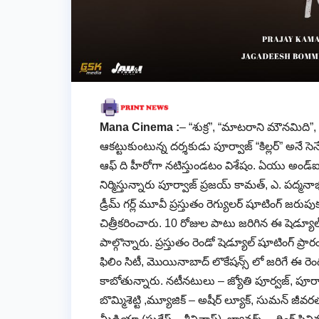
Mana Cinema :
– “శుక్ర”, “మాటరాని మౌనమిది”, 
ఆకట్టుకుంటున్న దర్శకుడు పూర్వాజ్ “కిల్లర్” అనే సె
ఆఫ్ ది హీరోగా నటిస్తుండటం విశేషం. ఏయు అండ్ఐ మరియ
నిర్మిస్తున్నారు పూర్వాజ్ ప్రజయ్ కామత్, ఎ. పద్మనాభర
డ్రీమ్ గర్ల్ మూవీ ప్రస్తుతం రెగ్యులర్ షూటింగ్ జరు
చిత్రీకరించారు. 10 రోజుల పాటు జరిగిన ఈ షెడ్యూ
పాల్గొన్నారు. ప్రస్తుతం రెండో షెడ్యూల్ షూటింగ్ ప్
ఫిలిం సిటీ, మొయినాబాద్ లొకేషన్స్ లో జరిగే ఈ రె
కాబోతున్నారు. నటీనటులు – జ్యోతి పూర్వజ్, పూర్
బొమ్మిశెట్టి ,మ్యూజిక్ – అషీర్ ల్యూక్, సుమన్ జీవరతన్