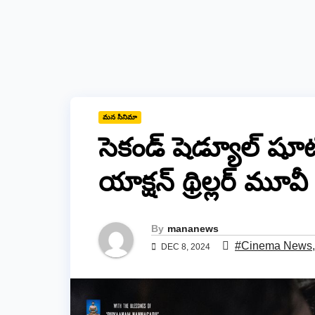
మన సినిమా
సెకండ్ షెడ్యూల్ షూట
యాక్షన్ థ్రిల్లర్ మూవీ 
By
mananews
#Cinema News
DEC 8, 2024