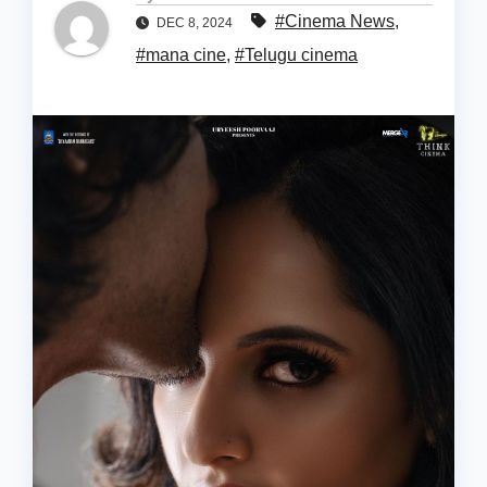
#Cinema News
,
DEC 8, 2024
#mana cine
,
#Telugu cinema