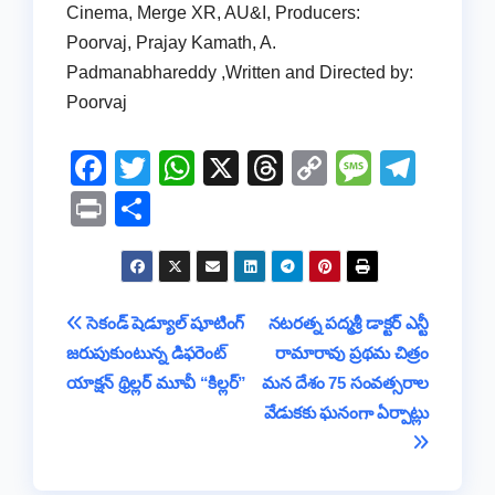
Cinema, Merge XR, AU&I, Producers:
Poorvaj, Prajay Kamath, A.
Padmanabhareddy ,Written and Directed by:
Poorvaj
F
T
W
X
T
C
M
T
a
wi
h
hr
o
e
el
Pr
S
c
tt
at
e
p
ss
e
in
h
e
er
s
a
y
a
gr
t
ar
b
A
d
Li
g
a
e
Post
సెకండ్ షెడ్యూల్ షూటింగ్
నటరత్న పద్మశ్రీ డాక్టర్ ఎన్టీ
o
p
s
n
e
m
జరుపుకుంటున్న డిఫరెంట్
రామారావు ప్రథమ చిత్రం
navigation
o
p
k
యాక్షన్ థ్రిల్లర్ మూవీ “కిల్లర్”
మన దేశం 75 సంవత్సరాల
k
వేడుకకు ఘనంగా ఏర్పాట్లు