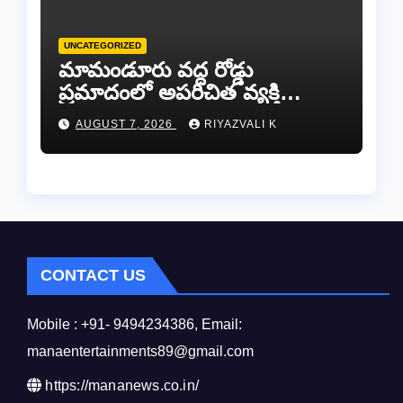
UNCATEGORIZED
​మామండూరు వద్ద రోడ్డు
ప్రమాదంలో అపరిచిత వ్యక్తి
మృతి…సమాచారం తెలిస్తే
AUGUST 7, 2026
RIYAZVALI K
రేణిగుంట పోలీసులను
సంప్రదించండి.
CONTACT US
Mobile : +91- 9494234386, Email:
manaentertainments89@gmail.com
https://mananews.co.in/