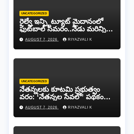
UNCATEGORIZED
రైల్వే ఇన్స్టిట్యూట్ మైదానంలో
ఫుట్‌బాల్ సమరం..నేడు మరిన్ని
జట్లు సిద్ధం!.
AUGUST 7, 2026
RIYAZVALI K
UNCATEGORIZED
​నేతన్నలకు కూటమి ప్రభుత్వం
వరం: ‘నేతన్నల సేవలో’ పథకం
ద్వారా ఏటా ₹25,000 ఆర్థిక
AUGUST 7, 2026
RIYAZVALI K
సాయం!