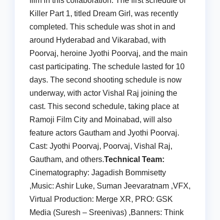
film in this collaboration. The first schedule of
Killer Part 1, titled Dream Girl, was recently
completed. This schedule was shot in and
around Hyderabad and Vikarabad, with
Poorvaj, heroine Jyothi Poorvaj, and the main
cast participating. The schedule lasted for 10
days. The second shooting schedule is now
underway, with actor Vishal Raj joining the
cast. This second schedule, taking place at
Ramoji Film City and Moinabad, will also
feature actors Gautham and Jyothi Poorvaj.
Cast: Jyothi Poorvaj, Poorvaj, Vishal Raj,
Gautham, and others.
Technical Team:
Cinematography: Jagadish Bommisetty
,Music: Ashir Luke, Suman Jeevaratnam ,VFX,
Virtual Production: Merge XR, PRO: GSK
Media (Suresh – Sreenivas) ,Banners: Think