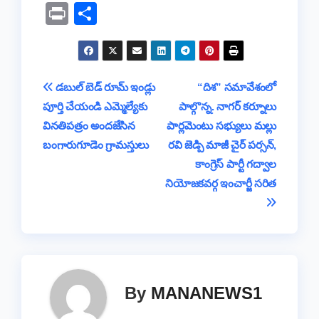
a
wi
h
hr
o
e
el
Pr
S
c
tt
at
e
p
ss
e
in
h
e
er
s
a
y
a
gr
t
ar
b
A
d
Li
g
a
e
Post
డబుల్ బెడ్ రూమ్ ఇండ్లు
“దిశ” సమావేశంలో
o
p
s
n
e
m
పూర్తి చేయండి ఎమ్మెల్యేకు
పాల్గొన్న. నాగర్ కర్నూలు
navigation
o
p
k
వినతిపత్రం అందజేసిన
పార్లమెంటు సభ్యులు మల్లు
k
బంగారుగూడెం గ్రామస్తులు
రవి జెడ్పి మాజీ చైర్ పర్సన్,
కాంగ్రెస్ పార్టీ గద్వాల
నియోజకవర్గ ఇంచార్జీ సరిత
By
MANANEWS1