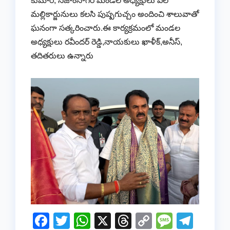
కుమార్, నిజాంసాగర్ మండల అధ్యక్షులు ఏలే
మల్లికార్జునులు కలసి పుష్పగుచ్చం అందించి శాలువాతో
ఘనంగా సత్కరించారు.ఈ కార్యక్రమంలో మండల
అధ్యక్షులు రవీందర్ రెడ్డి,నాయకులు ఖాళీక్,అనీస్,
తదితరులు ఉన్నారు
F
T
W
X
T
C
M
T