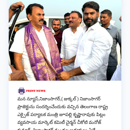
మన న్యూస్,నిజాంసాగర్,( జుక్కల్ ) నిజాంసాగర్
ప్రాజెక్టును సందర్శించేందుకు వచ్చిన తెలంగాణ రాష్ట్ర
ఎక్సైజ్ పర్యాటక మంత్రి జూపల్లి కృష్ణారావుకు పిట్లం
వ్యవసాయ మార్కెట్ కమిటీ చైర్మన్ చీకోటి మనోజ్