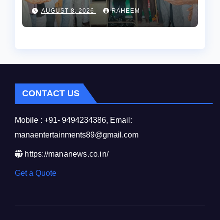
వేడుకలు..
AUGUST 8, 2026
RAHEEM
CONTACT US
Mobile : +91- 9494234386, Email:
manaentertainments89@gmail.com
https://mananews.co.in/
Get a Quote