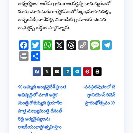
ఆధ్వర్యంలో ఆరేడు గ్రామం అయ్యప్ప నామస్మరణతో
మారు మోగింది.ఈ కార్యక్రమంలో పిట్లం,మాసానిపల్లి,,
అచ్ఛంపేట్,బాచేపల్లి, నిజాంపేట్ గ్రామాలకు చెందిన
అయ్యప్ప భక్తుల పాల్గొన్నారు.
F
T
W
X
T
C
M
T
a
wi
h
hr
o
e
el
Pr
S
c
tt
at
e
p
ss
e
in
h
e
er
s
a
y
a
gr
t
ar
b
A
d
Li
g
a
e
Post
ఉమ్మడి ఆంధ్రప్రదేశ్ ప్రాంత
వనస్థలిపురంలో ది
o
p
s
n
e
m
అభివృద్ధిలో మాజీ ఆర్థిక
గ్రానియోస్ కిచెన్
navigation
o
p
k
మంత్రి రోశయ్యది క్రియాశీల
ప్రారంభోత్సవం
k
పాత్ర ముఖ్యమంత్రి రేవంత్
రెడ్డి ఆర్యవైశ్యులను
రాజకీయంగాప్రోత్సహిస్తాం