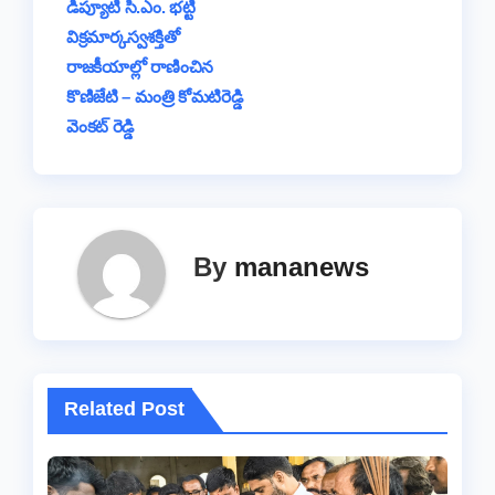
డిప్యూటీ సి.ఎం. భట్టి
విక్రమార్కస్వశక్తితో
రాజకీయాల్లో రాణించిన
కొణిజేటి – మంత్రి కోమటిరెడ్డి
వెంకట్ రెడ్డి
By
mananews
Related Post