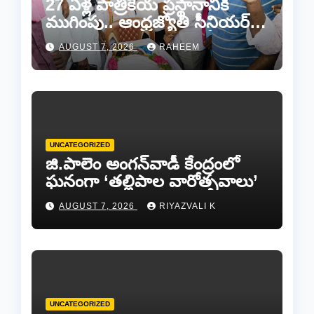
27 ఏళ్ల పాత్రికేయ ప్రస్థానానికి
ముగింపు.. ఆంధ్రజ్యోతి సీనియర్
జర్నలిస్టు సల్ల ఆశన్నకు కన్నీటి
AUGUST 7, 2026
RAHEEM
వీడ్కోలు…
UNCATEGORIZED
జి.పాలెం అంగన్‌వాడీ కేంద్రంలో
ఘనంగా ‘తల్లిపాల వారోత్సవాలు’
AUGUST 7, 2026
RIYAZVALI K
UNCATEGORIZED