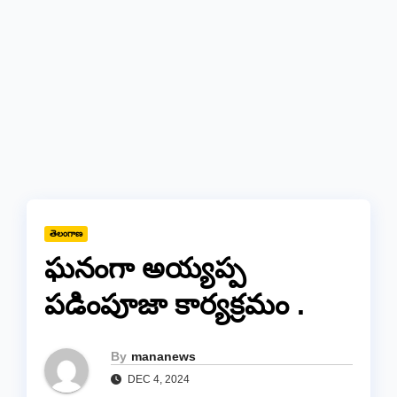
తెలంగాణ
ఘనంగా అయ్యప్ప
పడింపూజా కార్యక్రమం .
By
mananews
DEC 4, 2024