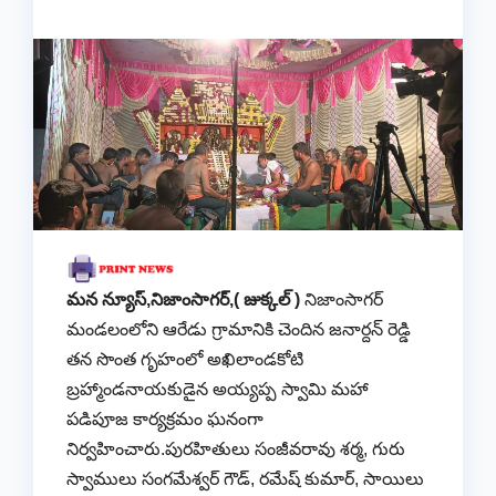
మన న్యూస్,నిజాంసాగర్,( జుక్కల్ )
నిజాంసాగర్
మండలంలోని ఆరేడు గ్రామానికి చెందిన జనార్దన్ రెడ్డి
తన సొంత గృహంలో అఖిలాండకోటి
బ్రహ్మాండనాయకుడైన అయ్యప్ప స్వామి మహా
పడిపూజ కార్యక్రమం ఘనంగా
నిర్వహించారు.పురహితులు సంజీవరావు శర్మ, గురు
స్వాములు సంగమేశ్వర్ గౌడ్, రమేష్ కుమార్, సాయిలు