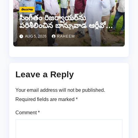
తెలంగాణ
సింగీతం రిజర్వాయర్‌ను
పరిశీలించిన బాన్సువాడ ఆర్డీవో
రవీందర్ రెడ్డి
AUG 5, 2026
RAHEEM
Leave a Reply
Your email address will not be published.
Required fields are marked
*
Comment
*