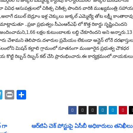
కవర్గంలోని జుక్కల్ ఎమ్మెల్యే క్యాంపు కార్యాలయంలో జుక్కల్ మండలానికి
ివిధ ఆసుపత్రులలో చికిత్స చికిత్స పొందిన వారికి ముఖ్యమంత్రి సహా
లాగే డబుల్ బెడ్రూం ఇళ్ల చెక్కులు జుక్కల్ ఎమ్మెల్యే తోట లక్ష్మీ కాంతారావ
్లాడుతూ ..ప్రజా ప్రభుత్వం సీఎంఆర్ఎఫ్ లో కొత్త రికార్డు సృష్టించిందని
దించామని,1.66 లక్షల కుటుంబాలకు లబ్ది చేకూరిందని అని అన్నారు.13
ూరు చేశామని తెలిపారు.దళారుల ప్రమేయం లేకుండా ఆన్లైన్ లోనే దరఖాస్తు
ండలంలోని మిషన్ కల్లాలి గ్రామంలో నూతనంగా మంజూరైన ప్రభుత్వ చౌకధర
కాయ కొట్టి రిబ్బన్ రిబ్బన్ కట్ చేసి ప్రారంభించారు.ఈ కార్యక్రమంలో నాయకులు
T
Pr
S
el
in
h
e
t
ar
gr
e
్ గా
ఆర్‌టిఏ చెక్‌ పోస్టుపై ఏసీబీ అధికారులు తనిఖీల
a