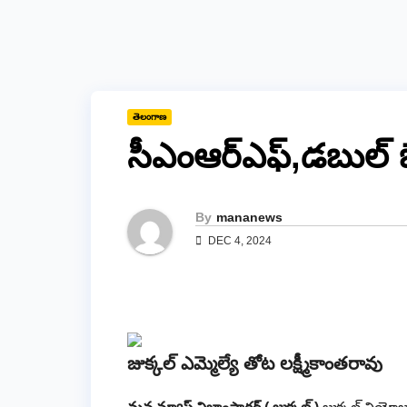
తెలంగాణ
సీఎంఆర్ఎఫ్,డబుల్ బె
By
mananews
DEC 4, 2024
జుక్కల్ ఎమ్మెల్యే తోట లక్ష్మీకాంతరావు