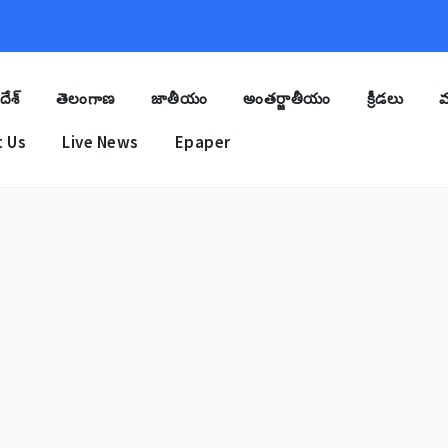
దేశ్
తెలంగాణ
జాతీయం
అంతర్జాతీయం
క్రీడలు
మ
 Us
Live News
Epaper