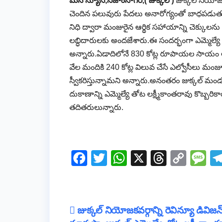
మన న్యూస్,నిజాంసాగర్,( జుక్కల్ )
జుక్కల్ నియోజ
చెందిన పలువురు పేదలు అనారోగ్యంతో బాధపడుతూ వ
నిధి ద్వారా మంజురైన ఆర్థిక సహాయాన్ని చెక్కులను ,అ
లబ్ధిదారులకు అందజేశారు.ఈ సందర్భంగా ఎమ్మెల్యే మాట
అన్నారు.ఏడాదిలోనే 830 కోట్ల రూపాయల సాయం అం
వేల మందికి 240 కోట్ల విలువ చేసే ఎల్వోసీలు మంజ
స్వీకరిస్తున్నామని అన్నారు.అనంతరం జుక్కల్ మ
దుకాణాన్ని ఎమ్మెల్యే తోట లక్ష్మీకాంతరావు కొబ్బరి
తదితరులున్నారు.
F
T
W
X
T
C
M
a
wi
h
hr
o
e
c
tt
at
e
p
ss
e
er
s
a
y
a
Post
జుక్కల్ నియోజకవర్గాన్ని రెవిన్యూ డివిజన
b
A
d
Li
g