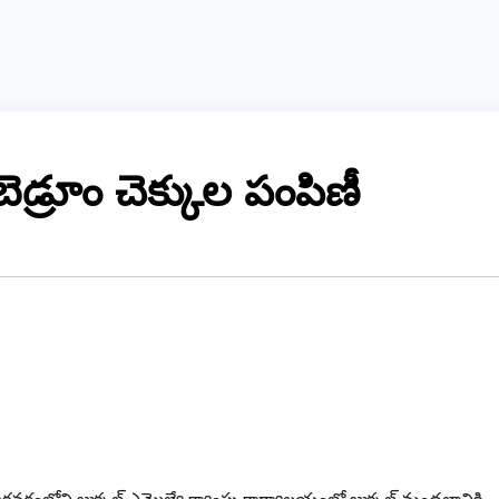
డ్రూం చెక్కుల పంపిణీ