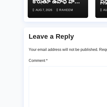
కోరుతూ ఉపాధి హామీ
ప్ర
ఉద్యోగుల పెన్‌డౌన్
ఆం
AUG 7, 2026
RAHEEM
AU
జర్
కన్
Leave a Reply
Your email address will not be published.
Requ
Comment
*