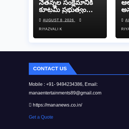
నేతన్నల సంక్షేమానికి
ఆ
కూటమి ప్రభుత్వం
అ
పెద్దపీట. శ్రీ కాళహస్తి
గి
AUGUST 8, 2026
A
ఎమ్మెల్యే బొజ్జల వెంకట
దార
RIYAZVALI K
RIY
సుధీర్ రెడ్డి.
ని
గో
ప్ర
CONTACT US
Mobile : +91- 9494234386, Email:
manaentertainments89@gmail.com
https://mananews.co.in/
Get a Quote