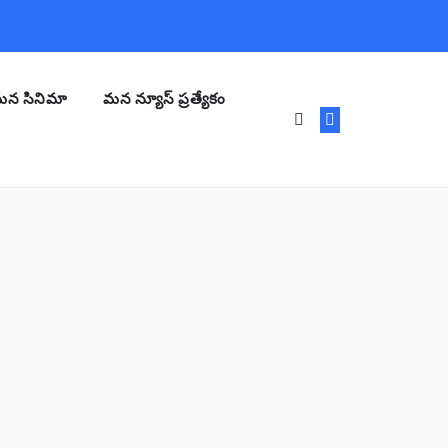
న సినిమా
మన న్యూస్ ప్రత్యేకం