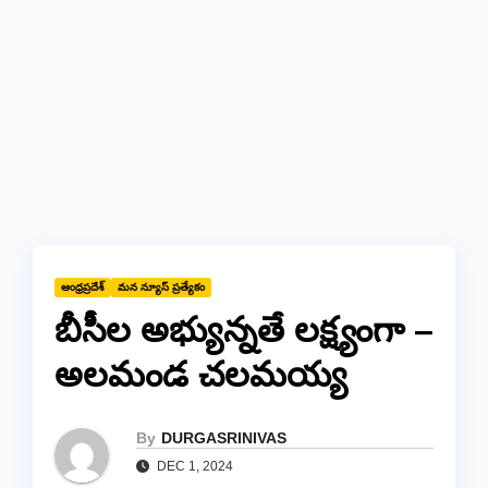
ఆంధ్రప్రదేశ్
మన న్యూస్ ప్రత్యేకం
బీసీల అభ్యున్నతే లక్ష్యంగా –
అలమండ చలమయ్య
By
DURGASRINIVAS
DEC 1, 2024