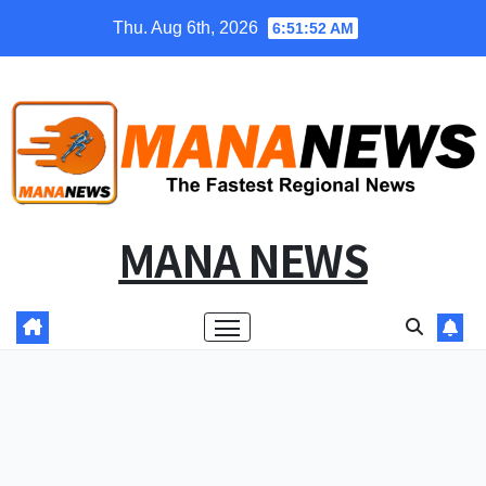
Skip
Thu. Aug 6th, 2026
6:51:53 AM
to
content
MANA NEWS