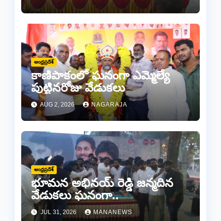
ప్రధానోత్సవం వేడుకలు
ఆంధ్రప్రదేశ్
కాణిపాకంలో ఘనంగా ఎమ్మెల్యే
పుట్టినరోజు వేడుకలు
AUG 2, 2026
NAGARAJA
ఆంధ్రప్రదేశ్
భూమన అభినయ్ రెడ్డి జన్మదిన
వేడుకలు ఘనంగా..
JUL 31, 2026
MANANEWS