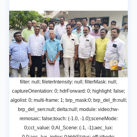
filter: null; fileterIntensity: null; filterMask: null;
captureOrientation: 0; hdrForward: 0; highlight: false;
algolist: 0; multi-frame: 1; brp_mask:0; brp_del_th:null;
brp_del_sen:null; delta:null; module: video;hw-
remosaic: false;touch: (-1.0, -1.0);sceneMode:
0;cct_value: 0;AI_Scene: (-1, -1);aec_lux:
0.0;aec_lux_index: 0;HdrStatus: off;albedo: