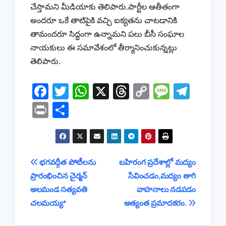
చేస్తామని మీడియాకు తెలిపారు.పార్టీల ఆతీతంగా
అందరూ ఒకే తాటిపైకి వచ్చి ఐక్యతను చాటడానికి
తామందరూ సిద్ధంగా ఉన్నామని పలు బీసీ సంఘాల
నాయకులు ఈ సమావేశంలో తీర్మానించుకున్నట్లు
తెలిపారు.
F
T
W
X
T
C
M
T
a
wi
h
hr
o
e
el
Pr
S
c
tt
at
e
p
ss
e
in
h
e
er
s
a
y
a
gr
t
ar
b
A
d
Li
g
a
e
Post
భగవద్గీత పోటీలను
బహిరంగ ప్రదేశాల్లో మద్యం
o
p
s
n
e
m
ప్రారంభించిన చైర్మన్
సేవించడం,మద్యం తాగి
navigation
o
p
k
అలమండ సత్యవతి
వాహనాలు నడపడం
k
చలమయ్య*
అత్యంత ప్రమాదకరం.