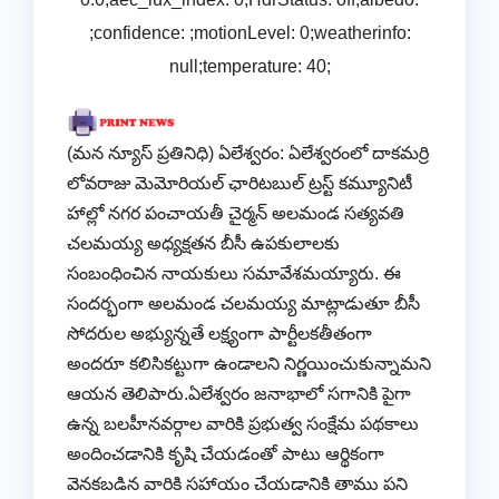
;confidence: ;motionLevel: 0;weatherinfo:
null;temperature: 40;
(మన న్యూస్ ప్రతినిధి) ఏలేశ్వరం: ఏలేశ్వరంలో దాకమర్రి
లోవరాజు మెమోరియల్ ఛారిటబుల్ ట్రస్ట్ కమ్యూనిటీ
హాల్లో నగర పంచాయతీ చైర్మన్ అలమండ సత్యవతి
చలమయ్య అధ్యక్షతన బీసీ ఉపకులాలకు
సంబంధించిన నాయకులు సమావేశమయ్యారు. ఈ
సందర్భంగా అలమండ చలమయ్య మాట్లాడుతూ బీసీ
సోదరుల అభ్యున్నతే లక్ష్యంగా పార్టీలకతీతంగా
అందరూ కలిసికట్టుగా ఉండాలని నిర్ణయించుకున్నామని
ఆయన తెలిపారు.ఏలేశ్వరం జనాభాలో సగానికి పైగా
ఉన్న బలహీనవర్గాల వారికి ప్రభుత్వ సంక్షేమ పథకాలు
అందించడానికి కృషి చేయడంతో పాటు ఆర్థికంగా
వెనకబడిన వారికి సహాయం చేయడానికి తాము పని