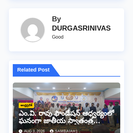
By
DURGASRINIVAS
Good
Related Post
ఆంధ్రప్రదేశ్
ఎం.వి. రావు ఫౌండేషన్ ఆధ్వర్యంలో
ఘనంగా జాతీయ స్వాతంత్ర
సమరయోధుల పురస్కారాలు
AUG 3, 2026
SAMBAIAH1