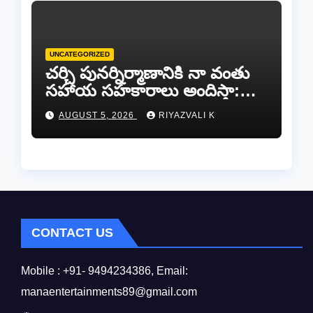
UNCATEGORIZED
చర్చి పునర్నిర్మాణానికి నా వంతు
సహాయ సహకారాలు అందిస్తా:
చంద్రగిరి ఎమ్మెల్యే పులివర్తి నాని.
AUGUST 5, 2026
RIYAZVALI K
CONTACT US
Mobile : +91- 9494234386, Email:
manaentertainments89@gmail.com