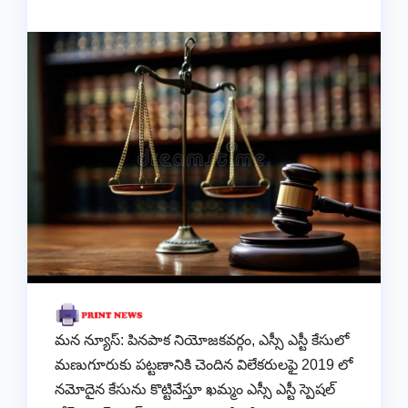
మన న్యూస్: పినపాక నియోజకవర్గం, ఎస్సీ ఎస్టీ కేసులో
మణుగూరుకు పట్టణానికి చెందిన విలేకరులఫై 2019 లో
నమోదైన కేసును కొట్టివేస్తూ ఖమ్మం ఎస్సీ ఎస్టీ స్పెషల్