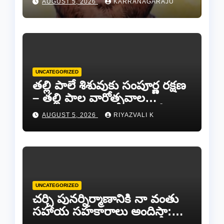
AUGUST 5, 2026
KARRANAGARAJU
UNCATEGORIZED
తల్లి పాలే శిశువుకు సంపూర్ణ రక్షణ
– తల్లి పాల వారోత్సవాల
సందర్భంగా అవగాహన ర్యాలీ…
AUGUST 5, 2026
RIYAZVALI K
UNCATEGORIZED
చర్చి పునర్నిర్మాణానికి నా వంతు
సహాయ సహకారాలు అందిస్తా:
చంద్రగిరి ఎమ్మెల్యే పులివర్తి నాని.