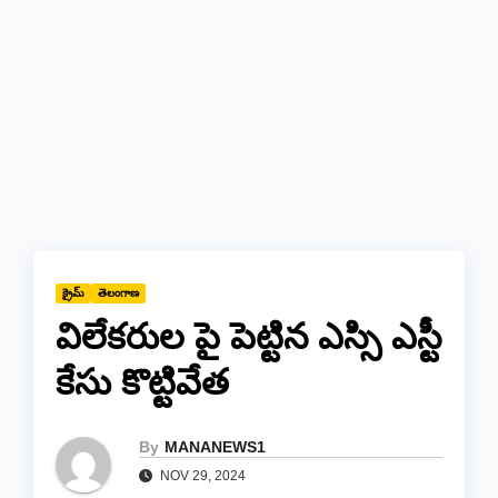
క్రైమ్
తెలంగాణ
విలేకరుల పై పెట్టిన ఎస్సి ఎస్టీ
కేసు కొట్టివేత
By
MANANEWS1
NOV 29, 2024