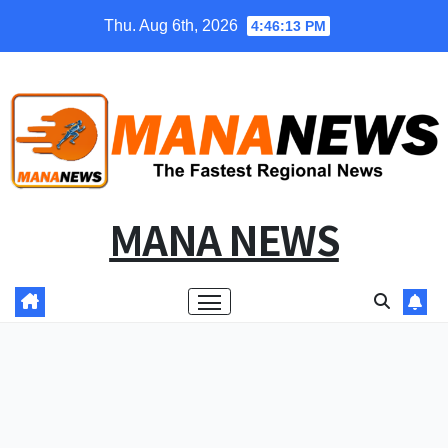
Skip
Thu. Aug 6th, 2026
4:46:14 PM
to
content
MANA NEWS