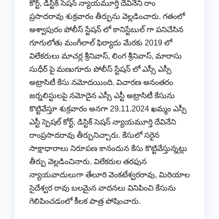
కోర్ట్, డిస్టిక్ సెషన్ న్యాయమూర్తి దేవినేని రాం
ప్రసాదరావు శుక్రవారం తీర్పును వెల్లడించారు. గతంలో
అశ్వాపురం పోలీస్ స్టేషన్ లో కానిస్టేబుల్ గా పనిచేసిన
గూగులోతు మంగీలాల్ ఫిర్యాదు మేరకు 2019 లో
విలేకరులు మాచర్ల శ్రీనివాస్, లింగ శ్రీనివాస్, మారాసు
సుధీర్ పై మణుగూరు పోలీస్ స్టేషన్ లో ఎస్సీ ఎస్సీ
అట్రాసిటీ కేసు నమోదయింది. విచారణ అనంతరం
జర్నలిస్టులపై నమోదైన ఎస్సీ ఎస్టీ అట్రాసిటీ కేసును
కొట్టివేస్తూ శుక్రవారం అనగా 29.11.2024 ఖమ్మం ఎస్సీ
ఎస్టీ స్పెషల్ కోర్ట్, డిస్టిక్ సెషన్ న్యాయమూర్తి దేవినేని
రాంప్రసాదరావు తీర్పునిచ్చారు. కేసులో సరైన
సాక్షాధారాలు నిరూపణ కానందున కేసు కొట్టివేస్తున్నట్లు
తీర్పు వెల్లడించినారు. విలేకరుల తరఫున
న్యాయవాదులుగా తేలూరి వెంకటేశ్వరరావు, మిరియాల
సైదేశ్వర రావు బలమైన వాదనలు వినిపించి కేసును
గెలిపించడంలో కీలక పాత్ర పోషించారు.