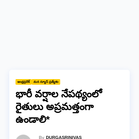
ఆంధ్రప్రదేశ్
మన న్యూస్ ప్రత్యేకం
భారీ వర్షాల నేపథ్యంలో
రైతులు అప్రమత్తంగా
ఉండాలి*
By
DURGASRINIVAS