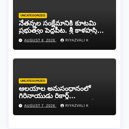
UNCATEGORIZED
నేతన్నల సంక్షేమానికి కూటమి
ప్రభుత్వం పెద్దపీట. శ్రీ కాళహస్తి
ఎమ్మెల్యే బొజ్జల వెంకట సుధీర్ రెడ్డి.
AUGUST 8, 2026
RIYAZVALI K
UNCATEGORIZED
ఆలయాల అనుసంధానంలో
గిరినాయుడు రికార్డ్
దారినేర్పరి..రోడ్డు నిర్మాణంతో పాటు
AUGUST 7, 2026
RIYAZVALI K
గోవుల సంరక్షణకు ప్రాణప్రతిష్ఠ!..