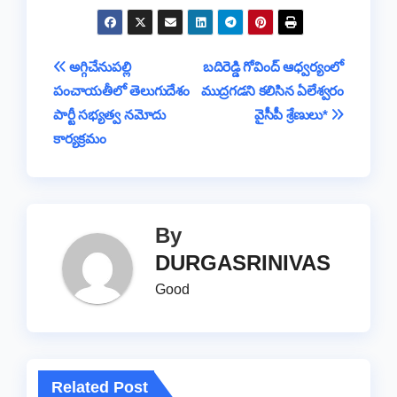
in
h
e
er
s
a
y
a
gr
t
ar
b
A
d
Li
g
a
e
Post
అగ్గిచేనుపల్లి
బదిరెడ్డి గోవింద్ ఆధ్వర్యంలో
o
p
s
n
e
m
పంచాయతీలో తెలుగుదేశం
ముద్రగడని కలిసిన ఏలేశ్వరం
navigation
o
p
k
పార్టీ సభ్యత్వ నమోదు
వైసీపీ శ్రేణులు*
k
కార్యక్రమం
By
DURGASRINIVAS
Good
Related Post