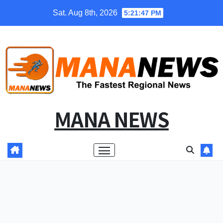
Skip
Sat. Aug 8th, 2026
5:21:47 PM
to
content
MANA NEWS