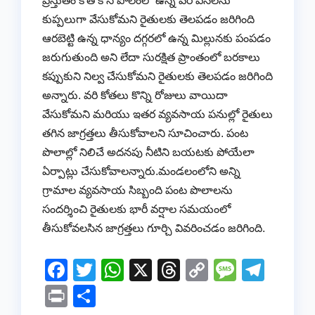
ప్రస్తుతం కోత కోసి పొలంలో ఉన్న వరి పనలను
కుప్పలుగా వేసుకోమని రైతులకు తెలపడం జరిగింది
ఆరబెట్టి ఉన్న ధాన్యం దగ్గరలో ఉన్న మిల్లునకు పంపడం
జరుగుతుంది అని లేదా సురక్షిత ప్రాంతంలో బరకాలు
కప్పుకుని నిల్వ చేసుకోమని రైతులకు తెలపడం జరిగింది
అన్నారు. వరి కోతలు కొన్ని రోజులు వాయిదా
వేసుకోమని మరియు ఇతర వ్యవసాయ పనుల్లో రైతులు
తగిన జాగ్రత్తలు తీసుకోవాలని సూచించారు. పంట
పొలాల్లో నిలిచే అదనపు నీటిని బయటకు పోయేలా
ఏర్పాట్లు చేసుకోవాలన్నారు.మండలంలోని అన్ని
గ్రామాల వ్యవసాయ సిబ్బంది పంట పొలాలను
సందర్శించి రైతులకు భారీ వర్షాల సమయంలో
తీసుకోవలసిన జాగ్రత్తలు గూర్చి వివరించడం జరిగింది.
F
T
W
X
T
C
M
T
a
wi
h
hr
o
e
el
Pr
S
c
tt
at
e
p
ss
e