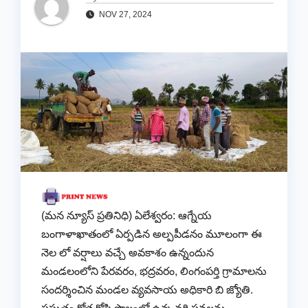
NOV 27, 2024
(మన న్యూస్ ప్రతినిధి) ఏలేశ్వరం: ఆగ్నేయ
బంగాళాఖాతంలో ఏర్పడిన అల్పపీడనం మూలంగా ఈ
నెల లో వర్షాలు వచ్చే అవకాశం ఉన్నందున
మండలంలోని పేరవరం, భద్రవరం, లింగంపర్తి గ్రామాలను
సందర్శించిన మండల వ్యవసాయ అధికారి బి జ్యోతి.