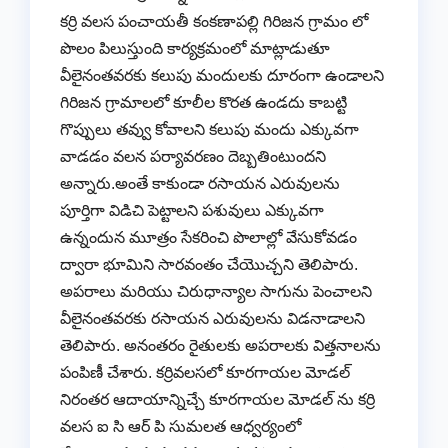
కర్రి వలస పంచాయతీ కంకణాపల్లి గిరిజన గ్రామం లో
పొలం పిలుస్తుంది కార్యక్రమంలో మాట్లాడుతూ
వీలైనంతవరకు కలుపు మందులకు దూరంగా ఉండాలని
గిరిజన గ్రామాలలో కూలీల కొరత ఉండదు కాబట్టి
గొప్పులు తవ్వు కోవాలని కలుపు మందు ఎక్కువగా
వాడడం వలన పర్యావరణం దెబ్బతింటుందని
అన్నారు.అంతే కాకుండా రసాయన ఎరువులను
పూర్తిగా విడిచి పెట్టాలని పశువులు ఎక్కువగా
ఉన్నందున మూత్రం సేకరించి పొలాల్లో వేసుకోవడం
ద్వారా భూమిని సారవంతం చేయొచ్చని తెలిపారు.
అపరాలు మరియు చిరుధాన్యాల సాగును పెంచాలని
వీలైనంతవరకు రసాయన ఎరువులను విడనాడాలని
తెలిపారు. అనంతరం రైతులకు అపరాలకు విత్తనాలను
పంపిణీ చేశారు. కర్రివలసలో కూరగాయల మోడల్
నిరంతర ఆదాయాన్నిచ్చే కూరగాయల మోడల్ ను కర్రి
వలస ఐ సి ఆర్ పి సుమలత ఆధ్వర్యంలో