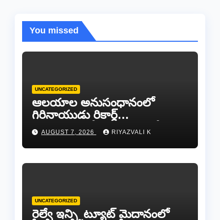
You missed
UNCATEGORIZED
ఆలయాల అనుసంధానంలో
గిరినాయుడు రికార్డ్
దారినేర్పరి..రోడ్డు నిర్మాణంతో పాటు
AUGUST 7, 2026
RIYAZVALI K
గోవుల సంరక్షణకు ప్రాణప్రతిష్ఠ!..
UNCATEGORIZED
రైల్వే ఇన్స్టిట్యూట్ మైదానంలో