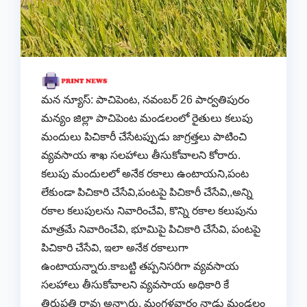
మన న్యూస్: పాచిపెంట, నవంబర్ 26 పార్వతిపురం
మన్యం జిల్లా పాచిపెంట మండలంలో రైతులు కలుపు
మందులు పిచికారీ చేసేటప్పుడు జాగ్రత్తలు పాటించి
వ్యవసాయ శాఖ సలహాలు తీసుకోవాలని కోరారు.
కలుపు మందులలో అనేక రకాలు ఉంటాయని,పంట
లేకుండా పిచికారి చేసేవి,పంటపై పిచికారీ చేసేవి,,అన్ని
రకాల కలుపులను నివారించేవి, కొన్ని రకాల కలుపును
మాత్రమే నివారించేవి, భూమిపై పిచికారి చేసేవి, పంటపై
పిచికారి చేసేవి, ఇలా అనేక రకాలుగా
ఉంటాయన్నారు.కాబట్టి తప్పనిసరిగా వ్యవసాయ
సలహాలు తీసుకోవాలని వ్యవసాయ అధికారి కే
తిరుపతి రావు అన్నారు. మంగళవారం నాడు మండలం