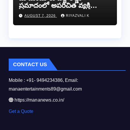
ప్రమాదంలో అపరిచిత వ్యక్తి
మృతి…సమాచారం తెలిస్తే
AUGUST 7, 2026
RIYAZVALI K
రేణిగుంట పోలీసులను
సంప్రదించండి.
CONTACT US
Mobile : +91- 9494234386, Email:
manaentertainments89@gmail.com
https://mananews.co.in/
Get a Quote