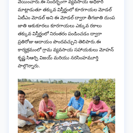
వేయించారు.ఈ సందర్భంగా వ్యవసాయ అధికారి
మాట్లాడుతూ తక్కువ విస్తీర్ణంలో కూరగాయల మోడల్
ఏటీఎం మోడల్ అని ఈ మోడల్ ద్వారా తీగజాతి దుంప
జాతి ఆకుకూరలు కూరగాయలు ఎక్కువ రకాలు
తక్కువ విస్తీర్ణంలో నిరంతరం పండించడం ద్వారా
ప్రతిరోజు ఆదాయం పొందవచ్చుని తెలిపారు.ఈ
కార్యక్రమంలో గ్రామ వ్యవసాయ సహాయకులు మోహన్
కృష్ణ సిఆర్పి విజయ్ మరియు నరసింహమూర్తి
పాల్గొన్నారు.