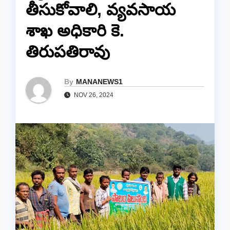
తీసుకోవాలి, వ్యవసాయ
శాఖ అధికారి కె.
తిరుపతిరావు
By
MANANEWS1
NOV 26, 2024