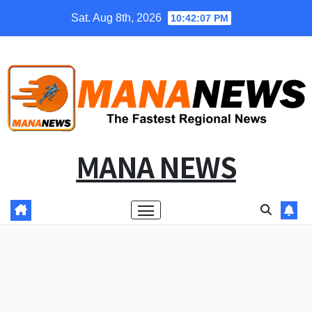
Skip
Sat. Aug 8th, 2026
10:42:07 PM
to
content
MANA NEWS