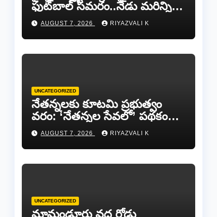
ఫుట్‌బాల్ సమరం..నేడు మరిన్ని
జట్లు సిద్ధం!.
AUGUST 7, 2026
RIYAZVALI K
UNCATEGORIZED
​నేతన్నలకు కూటమి ప్రభుత్వం
వరం: ‘నేతన్నల సేవలో’ పథకం
ద్వారా ఏటా ₹25,000 ఆర్థిక
AUGUST 7, 2026
RIYAZVALI K
సాయం!
UNCATEGORIZED
​మామండూరు వద్ద రోడ్డు