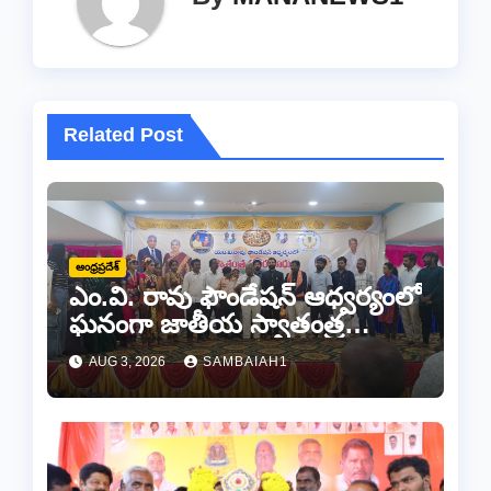
Related Post
ఆంధ్రప్రదేశ్
ఎం.వి. రావు ఫౌండేషన్ ఆధ్వర్యంలో
ఘనంగా జాతీయ స్వాతంత్ర
సమరయోధుల పురస్కారాలు
AUG 3, 2026
SAMBAIAH1
ప్రధానోత్సవం వేడుకలు