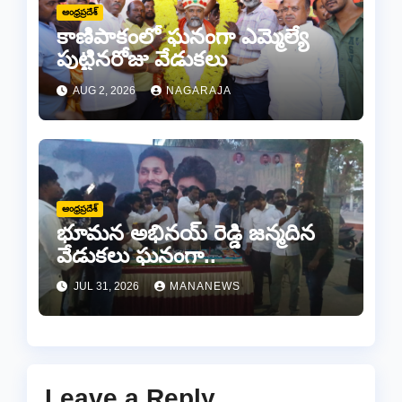
ఆంధ్రప్రదేశ్
కాణిపాకంలో ఘనంగా ఎమ్మెల్యే
పుట్టినరోజు వేడుకలు
AUG 2, 2026
NAGARAJA
ఆంధ్రప్రదేశ్
భూమన అభినయ్ రెడ్డి జన్మదిన
వేడుకలు ఘనంగా..
JUL 31, 2026
MANANEWS
Leave a Reply