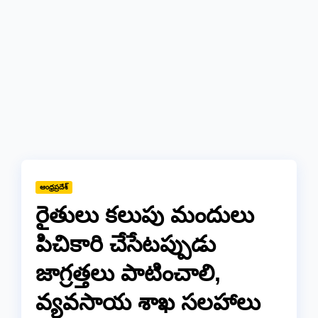
ఆంధ్రప్రదేశ్
రైతులు కలుపు మందులు
పిచికారి చేసేటప్పుడు
జాగ్రత్తలు పాటించాలి,
వ్యవసాయ శాఖ సలహాలు