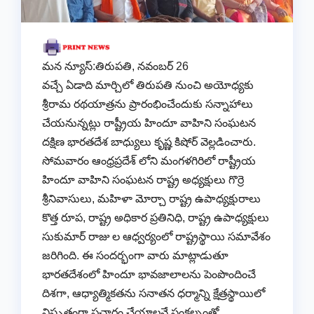
మన న్యూస్:తిరుపతి, నవంబర్ 26
వచ్చే ఏడాది మార్చిలో తిరుపతి నుంచి అయోధ్యకు
శ్రీరామ రథయాత్రను ప్రారంభించేందుకు సన్నాహాలు
చేయనున్నట్లు రాష్ట్రీయ హిందూ వాహిని సంఘటన
దక్షిణ భారతదేశ బాధ్యులు కృష్ణ కిషోర్ వెల్లడించారు.
సోమవారం ఆంధ్రప్రదేశ్ లోని మంగళగిరిలో రాష్ట్రీయ
హిందూ వాహిని సంఘటన రాష్ట్ర అధ్యక్షులు గొర్రె
శ్రీనివాసులు, మహిళా మోర్చా రాష్ట్ర ఉపాధ్యక్షురాలు
కొత్త రూప, రాష్ట్ర అధికార ప్రతినిధి, రాష్ట్ర ఉపాధ్యక్షులు
సుకుమార్ రాజు ల ఆధ్వర్యంలో రాష్ట్రస్థాయి సమావేశం
జరిగింది. ఈ సందర్భంగా వారు మాట్లాడుతూ
భారతదేశంలో హిందూ భావజాలాలను పెంపొందించే
దిశగా, ఆధ్యాత్మికతను సనాతన ధర్మాన్ని క్షేత్రస్థాయిలో
విస్తృతంగా ప్రచారం చేయాలనే సంకల్పంతో