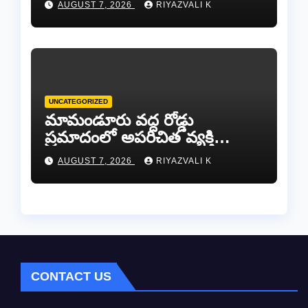
AUGUST 7, 2026
RIYAZVALI K
సాయం!
UNCATEGORIZED
​మామండూరు వద్ద రోడ్డు
ప్రమాదంలో అపరిచిత వ్యక్తి
మృతి…సమాచారం తెలిస్తే
AUGUST 7, 2026
RIYAZVALI K
రేణిగుంట పోలీసులను
సంప్రదించండి.
CONTACT US