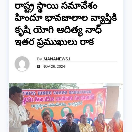
రాష్ట్ర స్థాయి సమావేశం
హిందూ భావజాలాల వ్యాప్తికి
కృషి యోగి ఆదిత్య నాధ్
ఇతర ప్రముఖులు రాక
By
MANANEWS1
NOV 26, 2024