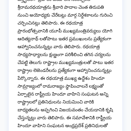
శ్రీరామరథయాత్రను శ్రీవారి పాదాల చెంత తిరుపతి
నుంచి అయోధ్యకు చేరేటట్లు మార్గ నిర్దేశకాలను గురించి
చర్చించినట్లు తెలిపారు. ఈ రథయాత్ర
ప్రారంభోత్సవానికి యూపీ ముఖ్యమంత్రివర్యులు యోగి
ఆదిత్యనాథ్ లతోపాటు ఇతర ప్రముఖులను ప్రత్యేకంగా
ఆహ్వానించనున్నట్లు వారు తెలిపారు. రథయాత్ర
సాధ్యసాధ్యాలను క్షుణ్ణంగా పరిశీలించి తగిన చర్యలను
చేపట్టి తెలుగు రాష్ట్రాల ముఖ్యమంత్రులతో పాటు ఇతర
రాష్ట్రాల లెజెండరీలను ప్రత్యేకంగా ఆహ్వానించనున్నట్లు
పేర్కొన్నారు. ఈ రథయాత్ర ముఖ్య ఉద్దేశం హిందూ
సామ్రాజ్యంలో రామరాజ్యం స్థాపించాలనే లక్ష్యంతో
ఏర్పాటైన రాష్ట్రీయ హిందూ వాహిని సంఘటన అన్ని
రాష్ట్రాలలో ప్రతినిధులను నియమించి వారికి
బాధ్యతలను అప్పగించి విజయవంతం చేయడానికి కృషి
చేస్తున్నట్లు వారు తెలిపారు. ఈ సమావేశానికి రాష్ట్రీయ
హిందూ వాహిని సంఘటన ఆంధ్రప్రదేశ్ ప్రతినిధులతో