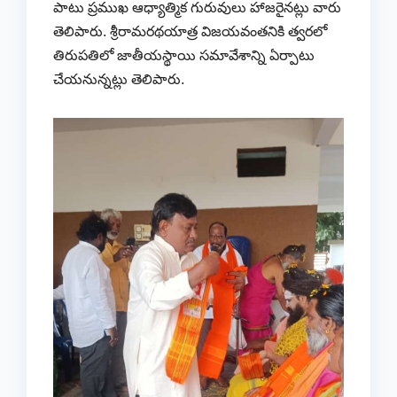
పాటు ప్రముఖ ఆధ్యాత్మిక గురువులు హాజరైనట్లు వారు
తెలిపారు. శ్రీరామరథయాత్ర విజయవంతనికి త్వరలో
తిరుపతిలో జాతీయస్థాయి సమావేశాన్ని ఏర్పాటు
చేయనున్నట్లు తెలిపారు.