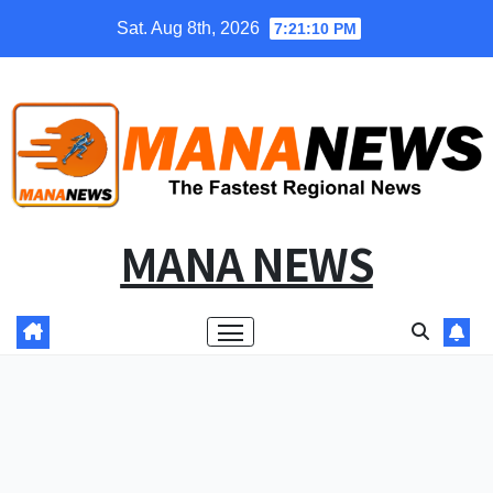
Skip
Sat. Aug 8th, 2026
7:21:11 PM
to
content
MANA NEWS