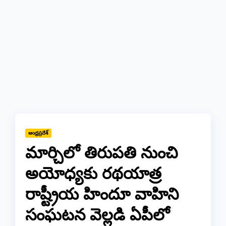
ఆంధ్రప్రదేశ్
మార్చిలో తిరుపతి నుంచి
అయోధ్యకు రథయాత్ర
రాష్ట్రీయ హిందూ వాహిని
సంఘటన వెల్లడి ఏపీలో