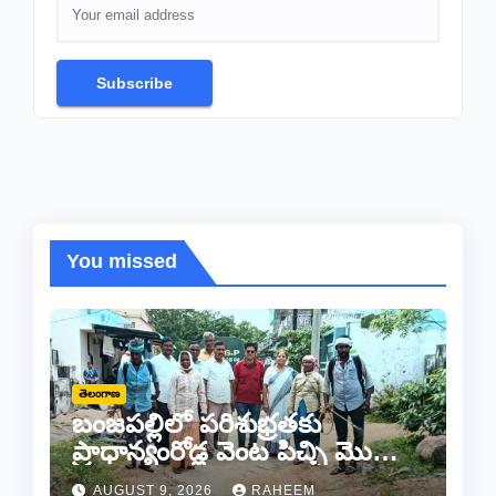
Subscribe
You missed
తెలంగాణ
బంజపల్లిలో పరిశుభ్రతకు
ప్రాధాన్యంరోడ్ల వెంట పిచ్చి మొక్కల
తొలగింపు..
AUGUST 9, 2026
RAHEEM