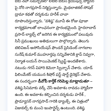
బేబి నేహా సమర్పణలో లిటిల్ బేబీస్ క్రియేషన్స్ బ్యానర్
పై నోరి నాగప్రసాద్ నిర్మిస్తున్నారు. మైథలాజికల్ సోషల్
డ్రామా కథతో దర్శకుడు హరీశ్ చావా
రూపొందిస్తున్నారు. “వశిష్ఠ” మూవీ ఈ రోజు పూజా
కార్యక్రమాలతో లాంఛనంగా ప్రారంభమైంది. హైదరాబాద్
ప్రసాద్ ల్యాబ్స్ లో జరిగిన ఈ కార్యక్రమంలో పలువురు
సినీ ప్రముఖులు అతిథులుగా పాల్గొన్నారు. తెలుగు
టెలివిజన్ అసోసియేషన్ ఫౌండర్ ప్రెసిడెంట్ నాగబాల
సురేష్ కుమార్ ముహూర్తపు సన్నివేశానికి క్లాప్ నివ్వగా,
నిర్మాత లయన్ సాయివెంకట్ స్క్రిప్ట్ అందజేశారు.
నటుడు గగన్ విహారి కెమెరా స్విచ్ఛాన్ చేశారు. యాడ్
ఫిలింమేకర్ యమున కిషోర్ ఫస్ట్ షార్ట్ డైరెక్షన్ చేశారు.
ఈ సందర్భంగా
డీవోపీ కార్తీక్ గరిమెల్ల మాట్లాడుతూ –
వశిష్ఠ సినిమాకు వర్క్ చేసే అవకాశం రావడం హ్యాపీగా
ఉంది. ఈ అవకాశం కల్పించిన దర్శకుడు హరీశ్ ,
ప్రొడ్యూసర్ నాగప్రసాద్ గారికి థ్యాంక్స్. ఈ చిత్రంలో
విజువల్స్ కు మంచి ఇంపార్టెన్స్ ఉంటుంది. వశిష్ఠ