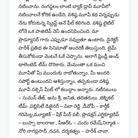
నటించాను. రంగస్థలం లాంటి బ్యాక్ డ్రాప్ మూవీలో
నటించాలనే కోరిక ఉండేది. వశిష్ఠ మూవీ కథ విన్నప్పుడు
నేను కోరుకున్న స్క్రిప్ట్ అనే ఫీల్ కలిగింది. వశిష్ఠ టైటిల్
లోనే ఒక పాజిటివ్ నెస్ ఉందనిపించింది. మా
ప్రొడ్యూసర్ గారు ఎప్పుడూ నవ్వుతూ ఉంటారు. డైరెక్టర్
హరీశ్ ప్రతిభ ఈ సినిమాతో అందరికీ తెలుస్తుంది. టైమ్
తీసుకోకుండా వెంటనే ఓకే చెప్పాను. అలాగే ఫ్రెండ్లీ అండ్
టాలెంటెడ్ టీమ్ దొరికారు. మేమంతా ఒక మంచి
మూవీతో మీ ముందుకు రాబోతున్నాం. మీ అందరి
సపోర్ట్ ఉంటుందని ఆశిస్తున్నాం. తప్పకుండా వశిష్ఠ
మూవీ సక్సెస్ మీట్ లో కలుద్దాం అన్నారు. నటీనటులు
– సుమన్ తేజ్, అను శ్రీ, అనిత, తదితరులు ,టెక్నికల్
టీమ్ ,పబ్లిసిటీ డిజైనర్ – వివా రెడ్డి ,డీవోపీ – కార్తీక్
గరిమెల్ల,మ్యూజిక్ – షేక్ మీర్ వలీ, ప్రొడక్షన్ ఎగ్జిక్యూటివ్
– బుస్సా బాలరాజు , పీఆర్ఓ – చందు రమేష్,నిర్మాత –
నోరి నాగప్రసాద్ ,రచన, దర్శకత్వం – హరీశ్ చావా.