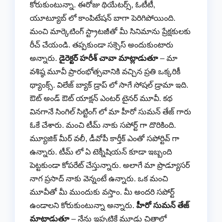
కోరుకుంటున్నా. ఈరోజు థియేటర్స్, ఓటీటీ,
యూట్యూబ్ లో కాంపిటేషన్ బాగా పెరిగిపోయింది.
మంచి మార్కెటింగ్ స్ట్రాటజీతో మీ సినిమాను ప్రేక్షకులకు
రీచ్ చేయండి. తప్పకుండా సక్సెస్ అందుకుంటారు
అన్నారు.
డైరెక్టర్ హరీశ్ చావా మాట్లాడుతూ
– మా
వశిష్ఠ మూవీ ప్రారంభోత్సవానికి వచ్చిన ప్రతి ఒక్కరికీ
థ్యాంక్స్. విలేజ్ బ్యాక్ డ్రాప్ లో సాగే సోషల్ డ్రామా ఇది.
ఔట్ అండ్ ఔట్ యాక్షన్ ఎంటర్ టైనర్ మూవీ. కథ
వినగానే సింగిల్ సిట్టింగ్ లో మా హీరో సుమన్ తేజ్ గారు
ఓకే చేశారు. మంచి టీమ్ నాకు సపోర్ట్ గా దొరికింది.
మ్యూజిక్ మీర్ వలీ, డీవోపీ కార్తీక్ ఎంతో సపోర్టివ్ గా
ఉన్నారు. టీమ్ లో ఏ టెక్నీషియన్ కూడా ఇబ్బంది
పెట్టకుండా కోపరేట్ చేస్తున్నారు. అలాగే మా ప్రొడ్యూసర్
నాగ ప్రసాద్ నాకు వెన్నంటే ఉన్నారు. ఒక మంచి
మూవీతో మీ ముందుకు వస్తాం. మీ అందరి సపోర్ట్
ఉండాలని కోరుకుంటున్నా అన్నారు.
హీరో సుమన్ తేజ్
మాట్లాడుతూ
– నేను ఇప్పటికే మూడు చిత్రాల్లో