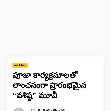
మన సినిమా
పూజా కార్యక్రమాలతో
లాంఛనంగా ప్రారంభమైన
“వశిష్ఠ” మూవీ
By
DURGASRINIVAS