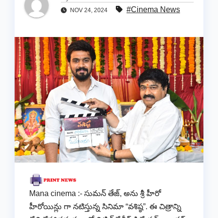
#Cinema News
NOV 24, 2024
Mana cinema :- సుమన్ తేజ్, అను శ్రీ హీరో
హీరోయిన్లు గా నటిస్తున్న సినిమా “వశిష్ఠ”. ఈ చిత్రాన్ని