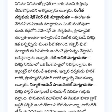
సినిమా సినిమాటోగ్రాఫర్ గా నాకు మంచి గుర్తింపు
తీసుకొస్తుందని ఆశిస్తున్నాను అన్నారు.
సంగీత
దర్శకుడు షేక్ మీర్ వలీ మాట్లాడుతూ
– ఈరోజు ఈ
వేదిక మీద నిలబడి మాట్లాడటం ఎంతో సంతోషంగా
ఉంది. కథలోని ఎమోషన్ ను దర్శకుడు, ప్రొడ్యూసర్
తర్వాత అంతగా ఆస్వాదించేది సంగీత దర్శకుడే. వశిష్ఠ
కథ విన్నప్పుడు మంచి ఫీల్ కలిగింది. సక్సెస్ ఫుల్
మ్యూజిక్ ఈ సినిమాకు అందించే ప్రయత్నం చేస్తానని
ఆశిస్తున్నాను అన్నారు.
నటి అనిత మాట్లాడుతూ –
వశిష్ఠ సినిమాలో ఒక కీలక పాత్రలో నటిస్తున్నాను. ఈ
క్యారెక్టర్ లో నటించే అవకాశం ఇచ్చిన దర్శకుడు హరీశ్
గారికి, ప్రొడ్యూసర్ ప్రసాద్ గారికి థ్యాంక్స్ చెబుతున్నా
అన్నారు.
నిర్మాత లయన్ సాయివెంకట్ మాట్లాడుతూ –
వశిష్ఠ పోస్టర్ చూస్తుంటే హనుమాన్ సినిమా గుర్తుకు
వస్తోంది. హనుమాన్ మూవీలాగే ఈ సినిమా కూడా బ్లాక్
బస్టర్ సక్సెస్ అందుకోవాలని కోరుకుంటున్నా. టాలెంటెడ్
టీమ్ ఈ సినిమాకు పనిచేస్తున్నారు. వారందరిలో