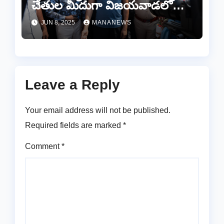
చేతుల మీదుగా విజయవాడలో
‘సెలూన్ కొనికి’ లాంచ్
JUN 8, 2025
MANANEWS
Leave a Reply
Your email address will not be published.
Required fields are marked
*
Comment
*