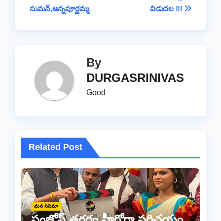
navigation
o
p
k
సుమన్,అన్నపూర్ణమ్మ
విడుదల !!!
k
By
DURGASRINIVAS
Good
Related Post
మన సినిమా
సంజోష్ తగరం హీరోగా పరిచయం