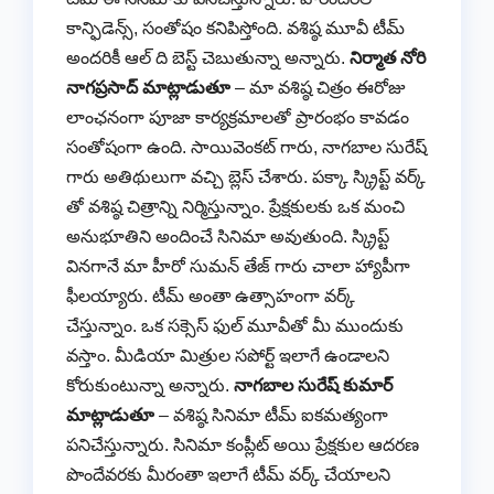
కాన్ఫిడెన్స్, సంతోషం కనిపిస్తోంది. వశిష్ఠ మూవీ టీమ్
అందరికీ ఆల్ ది బెస్ట్ చెబుతున్నా అన్నారు.
నిర్మాత నోరి
నాగప్రసాద్ మాట్లాడుతూ
– మా వశిష్ఠ చిత్రం ఈరోజు
లాంఛనంగా పూజా కార్యక్రమాలతో ప్రారంభం కావడం
సంతోషంగా ఉంది. సాయివెంకట్ గారు, నాగబాల సురేష్
గారు అతిథులుగా వచ్చి బ్లెస్ చేశారు. పక్కా స్క్రిప్ట్ వర్క్
తో వశిష్ఠ చిత్రాన్ని నిర్మిస్తున్నాం. ప్రేక్షకులకు ఒక మంచి
అనుభూతిని అందించే సినిమా అవుతుంది. స్క్రిప్ట్
వినగానే మా హీరో సుమన్ తేజ్ గారు చాలా హ్యాపీగా
ఫీలయ్యారు. టీమ్ అంతా ఉత్సాహంగా వర్క్
చేస్తున్నాం. ఒక సక్సెస్ ఫుల్ మూవీతో మీ ముందుకు
వస్తాం. మీడియా మిత్రుల సపోర్ట్ ఇలాగే ఉండాలని
కోరుకుంటున్నా అన్నారు.
నాగబాల సురేష్ కుమార్
మాట్లాడుతూ
– వశిష్ఠ సినిమా టీమ్ ఐకమత్యంగా
పనిచేస్తున్నారు. సినిమా కంప్లీట్ అయి ప్రేక్షకుల ఆదరణ
పొందేవరకు మీరంతా ఇలాగే టీమ్ వర్క్ చేయాలని