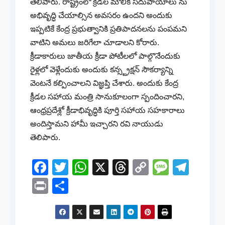
తెలిపారు. రాష్ట్రంలో క్రీడల మౌలిక సదుపాయాలు ను
అభివృద్ధి చేయాల్సిన అవసరం ఉందని అందుకు
ఇప్పటికే కేంద్ర ప్రభుత్వానికి ప్రతిపాదనలను పంపమని
వాటిని అమలు జరిగేలా చూడాలని కోరారు.
క్రీడాకారులు జాతీయ క్రీడా పోటీలలో పాల్గొనేందుకు
రైళ్లలో వెళ్లేందుకు అందుకు కన్స్ట్రక్షన్ సౌకర్యాన్ని
వెంటనే కల్పించాలని విజ్ఞప్తి చేశారు. అందుకు కేంద్ర
క్రీడల సహాయ మంత్రి సానుకూలంగా స్పందించారని,
ఆంధ్రప్రదేశ్లో క్రీడాభివృద్ధికి పూర్తి సహాయ సహకారాలు
అందిస్తామని హామీ ఇచ్చారని రవి నాయుడు
తెలిపారు.
F
T
W
X
T
C
M
T
a
wi
h
hr
o
e
el
Pr
S
c
tt
at
e
p
ss
e
in
h
e
er
s
a
y
a
gr
t
ar