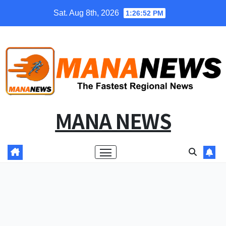
Skip
Sat. Aug 8th, 2026
1:26:53 PM
to
content
MANA NEWS