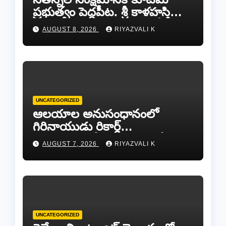
ప్రభుత్వం పెద్దపీట. శ్రీ కాళహస్తి
ఎమ్మెల్యే బొజ్జల వెంకట సుధీర్ రెడ్డి.
AUGUST 8, 2026
RIYAZVALI K
UNCATEGORIZED
ఆలయాల అనుసంధానంలో
గిరినాయుడు రికార్డ్
దారినేర్పరి..రోడ్డు నిర్మాణంతో పాటు
AUGUST 7, 2026
RIYAZVALI K
గోవుల సంరక్షణకు ప్రాణప్రతిష్ఠ!..
UNCATEGORIZED