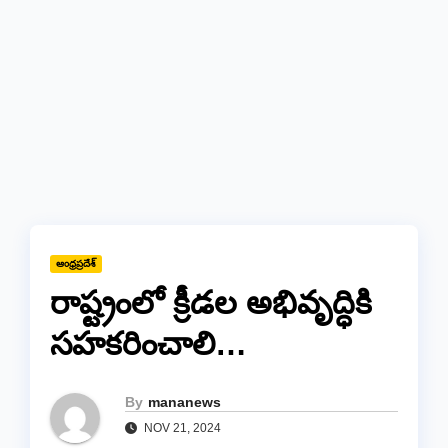
ఆంధ్రప్రదేశ్
రాష్ట్రంలో క్రీడల అభివృద్ధికి
సహకరించాలి…
By
mananews
NOV 21, 2024