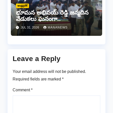
ఆంధ్రప్రదేశ్
భూమన అభినయ్ రెడ్డి జన్మదిన
వేడుకలు ఘనంగా..
JUL 31, 2026
MANANEWS
Leave a Reply
Your email address will not be published.
Required fields are marked
*
Comment
*