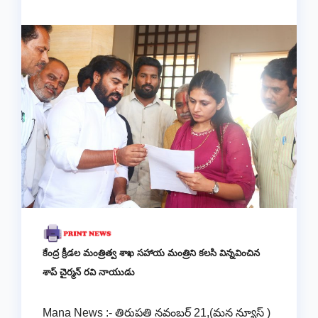
కేంద్ర క్రీడల మంత్రిత్వ శాఖ సహాయ మంత్రిని కలసి విన్నవించిన
శాప్ చైర్మన్ రవి నాయుడు
Mana News :- తిరుపతి నవంబర్ 21,(మన న్యూస్ )