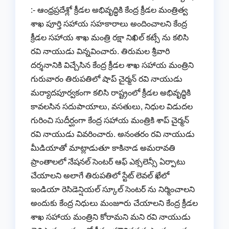
:- ఆంధ్రప్రదేశ్లో క్రీడల అభివృద్ధికి కేంద్ర క్రీడల మంత్రిత్వ
శాఖ పూర్తి సహాయ సహకారాలు అందించాలని కేంద్ర
క్రీడల సహాయ శాఖ మంత్రి రక్షా నిఖిల్ కట్సే ను కలిసి
రవి నాయుడు విన్నవించారు. తిరుమల శ్రీవారి
దర్శనానికి విచ్చేసిన కేంద్ర క్రీడల శాఖ సహాయ మంత్రిని
గురువారం తిరుపతిలో షాప్ చైర్మన్ రవి నాయుడు
మర్యాదపూర్వకంగా కలిసి రాష్ట్రంలో క్రీడల అభివృద్ధికి
కావలసిన సదుపాయాలు, వసతులు, నిధుల విడుదల
గురించి సుదీర్ఘంగా కేంద్ర సహాయ మంత్రికి శాప్ చైర్మన్
రవి నాయుడు వివరించారు. అనంతరం రవి నాయుడు
మీడియాతో మాట్లాడుతూ కాకినాడ అమరావతి
ప్రాంతాలలో నేషనల్ సెంటర్ ఆఫ్ ఎక్సలెన్సీ ఏర్పాటు
చేయాలని అలాగే తిరుపతిలో స్టేట్ లెవల్ ఖేలో
ఇండియా రెసిడెన్షియల్ స్కూల్ సెంటర్ ను నిర్మించాలని
అందుకు కేంద్ర నిధులు మంజూరు చేయాలని కేంద్ర క్రీడల
శాఖ సహాయ మంత్రిని కోరామని మని రవి నాయుడు