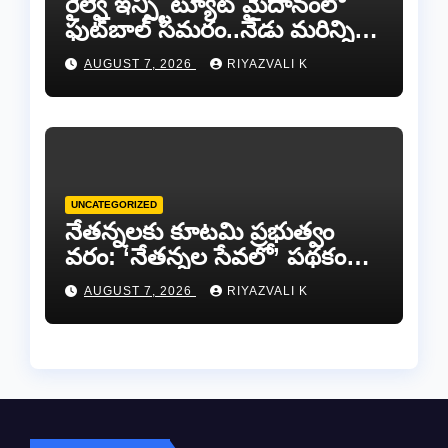
రైల్వే ఇన్స్టిట్యూట్ మైదానంలో
ఫుట్‌బాల్ సమరం..నేడు మరిన్ని
జట్లు సిద్ధం!.
AUGUST 7, 2026
RIYAZVALI K
UNCATEGORIZED
​నేతన్నలకు కూటమి ప్రభుత్వం
వరం: ‘నేతన్నల సేవలో’ పథకం
ద్వారా ఏటా ₹25,000 ఆర్థిక
AUGUST 7, 2026
RIYAZVALI K
సాయం!