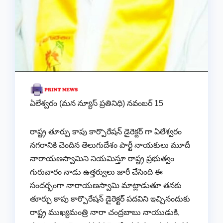
ఏలేశ్వరం (మన న్యూస్ ప్రతినిధి) నవంబర్ 15
రాష్ట్ర తూర్పు కాపు కార్పొరేషన్ డైరెక్టర్ గా ఏలేశ్వరం
నగరానికి చెందిన తెలుగుదేశం పార్టీ నాయకులు మూదీ
నారాయణస్వామిని నియమిస్తూ రాష్ట్ర ప్రభుత్వం
గురువారం నాడు ఉత్తర్వులు జారీ చేసింది ఈ
సందర్భంగా నారాయణస్వామి మాట్లాడుతూ తనకు
తూర్పు కాపు కార్పొరేషన్ డైరెక్టర్ పదవిని ఇచ్చినందుకు
రాష్ట్ర ముఖ్యమంత్రి నారా చంద్రబాబు నాయుడుకి,