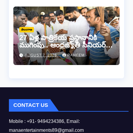
తెలంగాణ
27 ఏళ్ల పాత్రికేయ ప్రస్థానానికి
ముగింపు.. ఆంధ్రజ్యోతి సీనియర్
జర్నలిస్టు సల్ల ఆశన్నకు కన్నీటి
AUGUST 7, 2026
RAHEEM
వీడ్కోలు…
CONTACT US
Mobile : +91- 9494234386, Email:
manaentertainments89@gmail.com