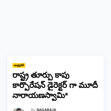
ఆంధ్రప్రదేశ్
రాష్ట్ర తూర్పు కాపు
కార్పొరేషన్ డైరెక్టర్ గా మూదీ
నారాయణస్వామి*
By
NAGARAJA