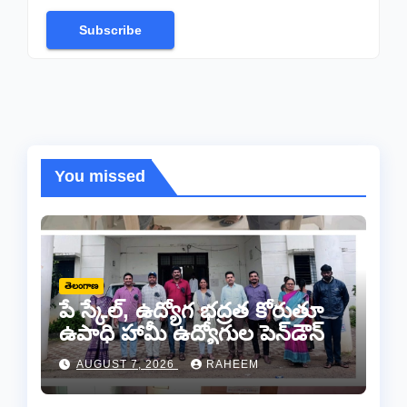
Subscribe
You missed
తెలంగాణ
పే స్కేల్, ఉద్యోగ భద్రత కోరుతూ
ఉపాధి హామీ ఉద్యోగుల పెన్‌డౌన్
AUGUST 7, 2026
RAHEEM