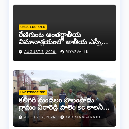
UNCATEGORIZED
రేణిగుంట అంతర్జాతీయ
విమానాశ్రయంలో జాతీయ ఎస్సీ
కమిషన్ చైర్మన్ కిషోర్ మక్వానాకు
AUGUST 7, 2026
RIYAZVALI K
ఘన స్వాగతం…​
UNCATEGORIZED
కలిగిరి మండలం పొలంపాడు
గ్రామం వీరారెడ్డి పాలెం sc కాలనీలో
శ్రీ మాత పరమేశ్వరి అమ్మవారి
AUGUST 7, 2026
KARRANAGARAJU
దేవాలయం లో దొంగలు చోరీ..