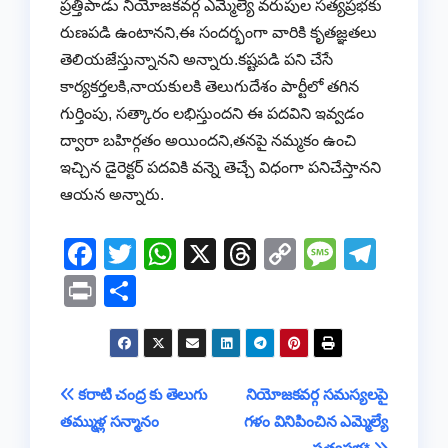
ప్రత్తిపాడు నియోజకవర్గ ఎమ్మెల్యే వరుపుల సత్యప్రభకు
రుణపడి ఉంటానని,ఈ సందర్భంగా వారికి కృతజ్ఞతలు
తెలియజేస్తున్నానని అన్నారు.కష్టపడి పని చేసే
కార్యకర్తలకి,నాయకులకి తెలుగుదేశం పార్టీలో తగిన
గుర్తింపు, సత్కారం లభిస్తుందని ఈ పదవిని ఇవ్వడం
ద్వారా బహిర్గతం అయిందని,తనపై నమ్మకం ఉంచి
ఇచ్చిన డైరెక్టర్ పదవికి వన్నె తెచ్చే విధంగా పనిచేస్తానని
ఆయన అన్నారు.
F
T
W
X
T
C
M
T
a
wi
h
hr
o
e
el
Pr
S
c
tt
at
e
p
ss
e
in
h
e
er
s
a
y
a
gr
t
ar
b
A
d
Li
g
a
e
Post
కరాటి చంద్ర కు తెలుగు
నియోజకవర్గ సమస్యలపై
o
p
s
n
e
m
తమ్ముళ్ల సన్మానం
గళం వినిపించిన ఎమ్మెల్యే
navigation
o
p
k