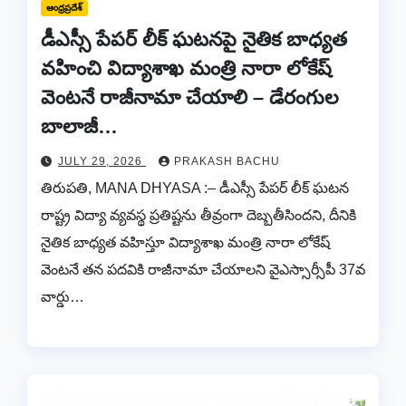
ఆంధ్రప్రదేశ్
డీఎస్సీ పేపర్ లీక్ ఘటనపై నైతిక బాధ్యత
వహించి విద్యాశాఖ మంత్రి నారా లోకేష్
వెంటనే రాజీనామా చేయాలి – డేరంగుల
బాలాజీ…
JULY 29, 2026
PRAKASH BACHU
తిరుపతి, MANA DHYASA :– డీఎస్సీ పేపర్ లీక్ ఘటన
రాష్ట్ర విద్యా వ్యవస్థ ప్రతిష్టను తీవ్రంగా దెబ్బతీసిందని, దీనికి
నైతిక బాధ్యత వహిస్తూ విద్యాశాఖ మంత్రి నారా లోకేష్
వెంటనే తన పదవికి రాజీనామా చేయాలని వైఎస్సార్సీపీ 37వ
వార్డు…