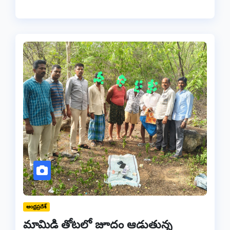
ఆంధ్రప్రదేశ్
మామిడి తోటలో జూదం ఆడుతున్న