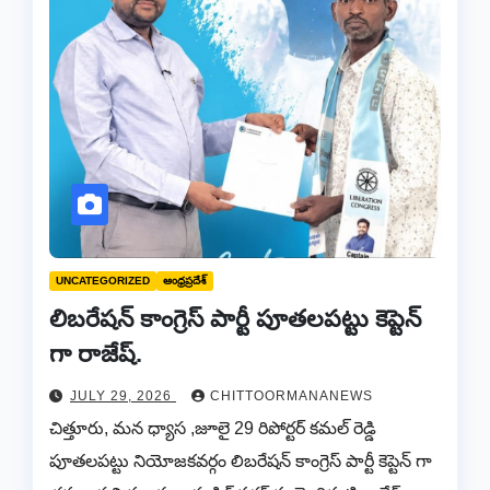
UNCATEGORIZED
ఆంధ్రప్రదేశ్
లిబరేషన్ కాంగ్రెస్ పార్టీ పూతలపట్టు కెప్టెన్
గా రాజేష్.
JULY 29, 2026
CHITTOORMANANEWS
చిత్తూరు, మన ధ్యాస ,జూలై 29 రిపోర్టర్ కమల్ రెడ్డి
పూతలపట్టు నియోజకవర్గం లిబరేషన్ కాంగ్రెస్ పార్టీ కెప్టెన్ గా