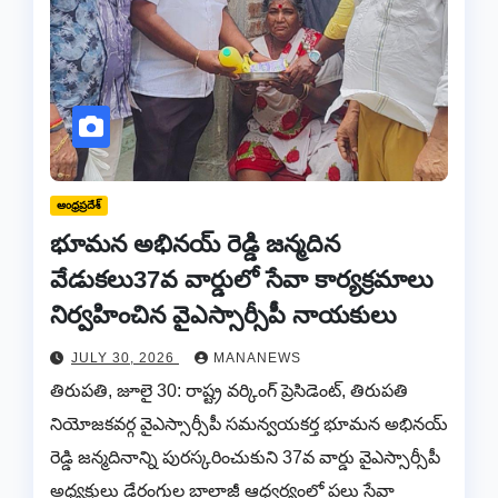
ఆంధ్రప్రదేశ్
భూమన అభినయ్ రెడ్డి జన్మదిన
వేడుకలు37వ వార్డులో సేవా కార్యక్రమాలు
నిర్వహించిన వైఎస్సార్సీపీ నాయకులు
JULY 30, 2026
MANANEWS
తిరుపతి, జూలై 30: రాష్ట్ర వర్కింగ్ ప్రెసిడెంట్, తిరుపతి
నియోజకవర్గ వైఎస్సార్సీపీ సమన్వయకర్త భూమన అభినయ్
రెడ్డి జన్మదినాన్ని పురస్కరించుకుని 37వ వార్డు వైఎస్సార్సీపీ
అధ్యక్షులు డేరంగుల బాలాజీ ఆధ్వర్యంలో పలు సేవా