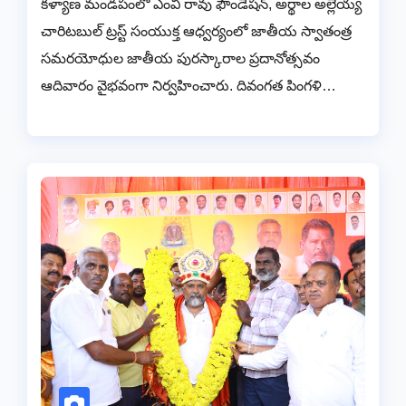
కళ్యాణ మండపంలో ఎంవి రావు ఫౌండేషన్, అర్థాల అల్లెయ్య
చారిటబుల్ ట్రస్ట్ సంయుక్త ఆధ్వర్యంలో జాతీయ స్వాతంత్ర
సమరయోధుల జాతీయ పురస్కారాల ప్రదానోత్సవం
ఆదివారం వైభవంగా నిర్వహించారు. దివంగత పింగళి…