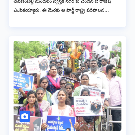
తవణంపల్లి మండలం స్వస్తిక్ నగర్ కు చెందిన టి రాజేష్
ఎంపికయ్యారు. ఈ మేరకు ఆ పార్టీ రాష్ట్ర పరిపాలన…