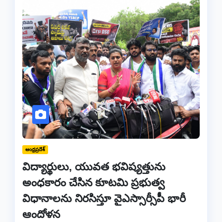
ఆంధ్రప్రదేశ్
విద్యార్థులు, యువత భవిష్యత్తును
అంధకారం చేసిన కూటమి ప్రభుత్వ
విధానాలను నిరసిస్తూ వైఎస్సార్సీపీ భారీ
ఆందోళన