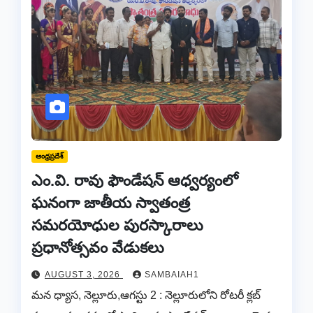
ఆంధ్రప్రదేశ్
ఎం.వి. రావు ఫౌండేషన్ ఆధ్వర్యంలో
ఘనంగా జాతీయ స్వాతంత్ర
సమరయోధుల పురస్కారాలు
ప్రధానోత్సవం వేడుకలు
AUGUST 3, 2026
SAMBAIAH1
మన ధ్యాస, నెల్లూరు,ఆగస్టు 2 : నెల్లూరులోని రోటరీ క్లబ్