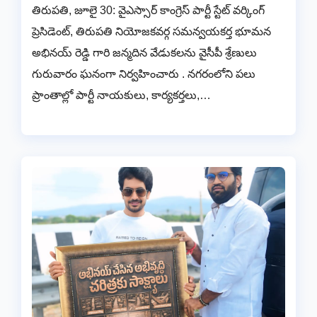
తిరుపతి, జూలై 30: వైఎస్సార్ కాంగ్రెస్ పార్టీ స్టేట్ వర్కింగ్
ప్రెసిడెంట్, తిరుపతి నియోజకవర్గ సమన్వయకర్త భూమన
అభినయ్ రెడ్డి గారి జన్మదిన వేడుకలను వైసీపీ శ్రేణులు
గురువారం ఘనంగా నిర్వహించారు . నగరంలోని పలు
ప్రాంతాల్లో పార్టీ నాయకులు, కార్యకర్తలు,…