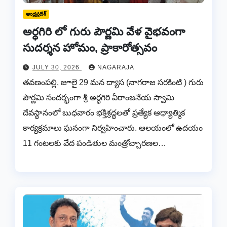
ఆంధ్రప్రదేశ్
అర్ధగిరి లో గురు పౌర్ణమి వేళ వైభవంగా
సుదర్శన హోమం, ప్రాకారోత్సవం
JULY 30, 2026
NAGARAJA
తవణంపల్లి, జూలై 29 మన ద్యాస (నాగరాజ సరకింటి ) గురు
పౌర్ణమి సందర్భంగా శ్రీ అర్ధగిరి వీరాంజనేయ స్వామి
దేవస్థానంలో బుధవారం భక్తిశ్రద్ధలతో ప్రత్యేక ఆధ్యాత్మిక
కార్యక్రమాలు ఘనంగా నిర్వహించారు. ఆలయంలో ఉదయం
11 గంటలకు వేద పండితుల మంత్రోచ్చారణల…