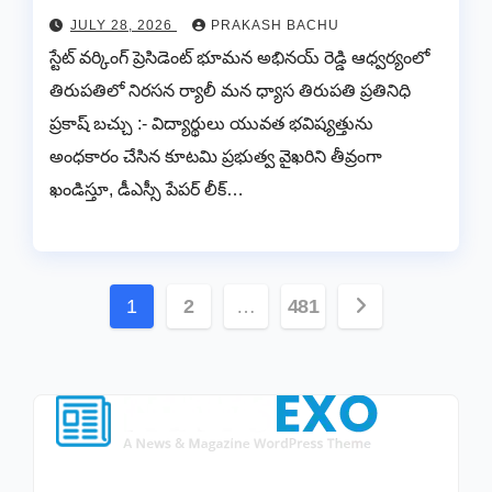
JULY 28, 2026
PRAKASH BACHU
స్టేట్ వర్కింగ్ ప్రెసిడెంట్ భూమన అభినయ్ రెడ్డి ఆధ్వర్యంలో
తిరుపతిలో నిరసన ర్యాలీ మన ధ్యాస తిరుపతి ప్రతినిధి
ప్రకాష్ బచ్చు :- విద్యార్థులు యువత భవిష్యత్తును
అంధకారం చేసిన కూటమి ప్రభుత్వ వైఖరిని తీవ్రంగా
ఖండిస్తూ, డీఎస్సీ పేపర్ లీక్…
Posts
1
2
…
481
pagination