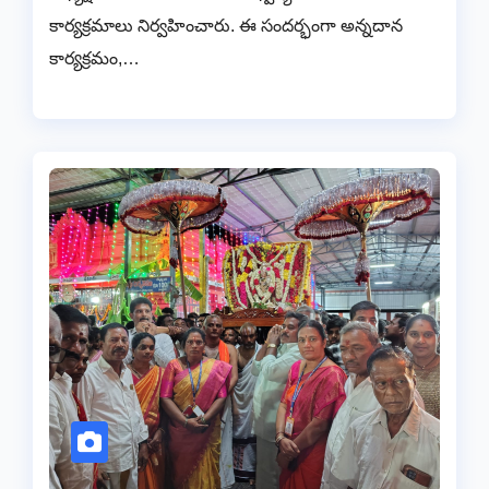
కార్యక్రమాలు నిర్వహించారు. ఈ సందర్భంగా అన్నదాన
కార్యక్రమం,…