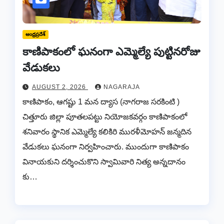
ఆంధ్రప్రదేశ్
కాణిపాకంలో ఘనంగా ఎమ్మెల్యే పుట్టినరోజు
వేడుకలు
AUGUST 2, 2026
NAGARAJA
కాణిపాకం, ఆగష్టు 1 మన ద్యాస (నాగరాజ సరకింటి )
చిత్తూరు జిల్లా పూతలపట్టు నియోజకవర్గం కాణిపాకంలో
శనివారం స్థానిక ఎమ్మెల్యే కలికిరి మురళీమోహన్ జన్మదిన
వేడుకలు ఘనంగా నిర్వహించారు. ముందుగా కాణిపాకం
వినాయకుని దర్శించుకొని స్వామివారి నిత్య అన్నదానం
కు…