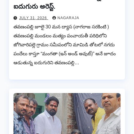
ఐదుగురు అరెస్ట్.
JULY 31, 2026
NAGARAJA
తవణంపల్లి జూలై 30 మన ద్యాస (నాగరాజ సరకింటి )
తవణంపల్లి మండలం మత్యం పంచాయతీ పరిధిలోని
జోగివారిపల్లె గ్రామం సమీపంలోని మామిడి తోటలో నగదు
పందేలు కాస్తూ “మంగతా (ఇన్ అండ్ అవుట్)” అనే జూదం
ఆడుతున్న ఐదుగురిని తవణంపల్లి…