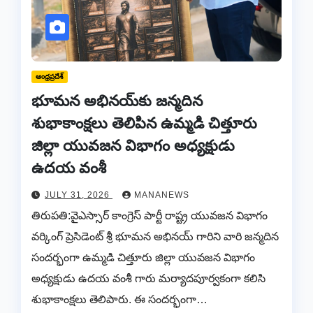
ఆంధ్రప్రదేశ్
భూమన అభినయ్‌కు జన్మదిన
శుభాకాంక్షలు తెలిపిన ఉమ్మడి చిత్తూరు
జిల్లా యువజన విభాగం అధ్యక్షుడు
ఉదయ వంశీ
JULY 31, 2026
MANANEWS
తిరుపతి:వైఎస్సార్ కాంగ్రెస్ పార్టీ రాష్ట్ర యువజన విభాగం
వర్కింగ్ ప్రెసిడెంట్ శ్రీ భూమన అభినయ్ గారిని వారి జన్మదిన
సందర్భంగా ఉమ్మడి చిత్తూరు జిల్లా యువజన విభాగం
అధ్యక్షుడు ఉదయ వంశీ గారు మర్యాదపూర్వకంగా కలిసి
శుభాకాంక్షలు తెలిపారు. ఈ సందర్భంగా…