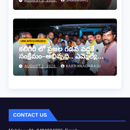
AUGUST 3, 2026
SAMBAIAH1
పురస్కారాలు ప్రధానోత్సవం
వేడుకలు
UNCATEGORIZED
కలిగిరి లో ప్రజల గడప వద్దకే
సంక్షేమం–అభివృద్ధి.. ఎమ్మెల్యే
కాకర్ల.
AUGUST 2, 2026
KARRANAGARAJU
CONTACT US