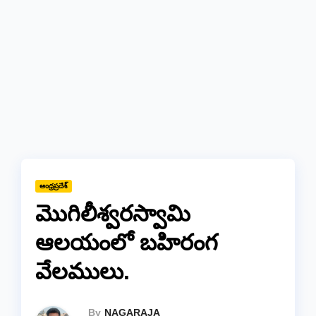
ఆంధ్రప్రదేశ్
మొగిలీశ్వరస్వామి
ఆలయంలో బహిరంగ
వేలములు.
By
NAGARAJA