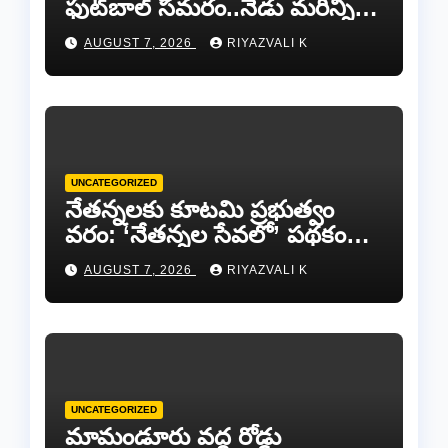
ఫుట్‌బాల్ సమరం..నేడు మరిన్ని
జట్లు సిద్ధం!.
AUGUST 7, 2026
RIYAZVALI K
UNCATEGORIZED
​నేతన్నలకు కూటమి ప్రభుత్వం
వరం: ‘నేతన్నల సేవలో’ పథకం
ద్వారా ఏటా ₹25,000 ఆర్థిక
AUGUST 7, 2026
RIYAZVALI K
సాయం!
UNCATEGORIZED
​మామండూరు వద్ద రోడ్డు