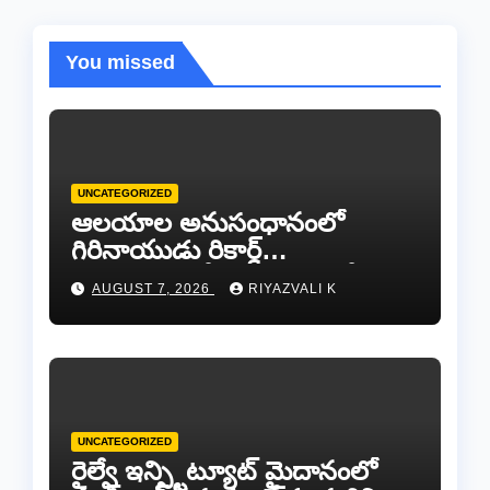
You missed
UNCATEGORIZED
ఆలయాల అనుసంధానంలో
గిరినాయుడు రికార్డ్
దారినేర్పరి..రోడ్డు నిర్మాణంతో పాటు
AUGUST 7, 2026
RIYAZVALI K
గోవుల సంరక్షణకు ప్రాణప్రతిష్ఠ!..
UNCATEGORIZED
రైల్వే ఇన్స్టిట్యూట్ మైదానంలో