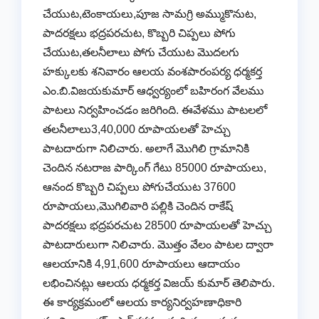
చేయుట,టెంకాయలు,పూజ సామగ్రి అమ్ముకొనుట,
పాదరక్షలు భద్రపరచుట, కొబ్బరి చిప్పలు పోగు
చేయుట,తలనీలాలు పోగు చేయుట మొదలగు
హక్కులకు శనివారం ఆలయ వంశపారంపర్య ధర్మకర్త
ఎం.బి.విజయకుమార్ ఆధ్వర్యంలో బహిరంగ వేలము
పాటలు నిర్వహించడం జరిగింది. ఈవేళము పాటలలో
తలనీలాలు3,40,000 రూపాయలతో హెచ్చు
పాటదారుగా నిలిచారు. అలాగే మొగిలి గ్రామానికి
చెందిన నటరాజ పార్కింగ్ గేటు 85000 రూపాయలు,
ఆనంద కొబ్బరి చిప్పలు పోగుచేయుట 37600
రూపాయలు,మొగిలివారి పల్లికి చెందిన రాకేష్
పాదరక్షలు భద్రపరచుట 28500 రూపాయలతో హెచ్చు
పాటదారులుగా నిలిచారు. మొత్తం వేలం పాటల ద్వారా
ఆలయానికి 4,91,600 రూపాయలు ఆదాయం
లభించినట్లు ఆలయ ధర్మకర్త విజయ్ కుమార్ తెలిపారు.
ఈ కార్యక్రమంలో ఆలయ కార్యనిర్వహణాధికారి