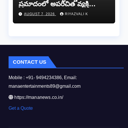
ప్రమాదంలో అపరిచిత వ్యక్తి
మృతి…సమాచారం తెలిస్తే
AUGUST 7, 2026
RIYAZVALI K
రేణిగుంట పోలీసులను
సంప్రదించండి.
CONTACT US
Mobile : +91- 9494234386, Email:
manaentertainments89@gmail.com
https://mananews.co.in/
Get a Quote