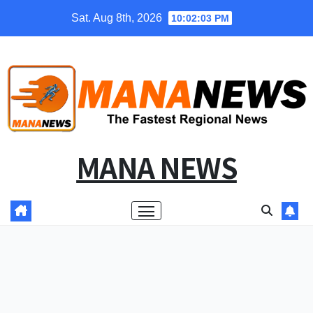
Skip
Sat. Aug 8th, 2026
10:02:04 PM
to
content
MANA NEWS