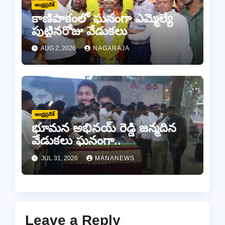
ఆంధ్రప్రదేశ్
కాణిపాకంలో ఘనంగా ఎమ్మెల్యే
పుట్టినరోజు వేడుకలు
AUG 2, 2026
NAGARAJA
ఆంధ్రప్రదేశ్
భూమన అభినయ్ రెడ్డి జన్మదిన
వేడుకలు ఘనంగా..
JUL 31, 2026
MANANEWS
Leave a Reply