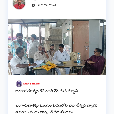
DEC 29, 2024
బంగారుపాళ్యం,డిసెంబర్ 28 మన న్యూస్
బంగారుపాళ్యం మండల పరిధిలోని మొగిలీశ్వర స్వామి
ఆలయం నందు పార్కింగ్ గేట్ వసూలు